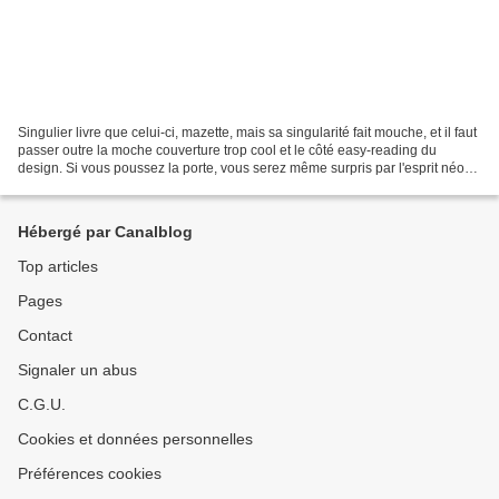
Singulier livre que celui-ci, mazette, mais sa singularité fait mouche, et il faut
passer outre la moche couverture trop cool et le côté easy-reading du
design. Si vous poussez la porte, vous serez même surpris par l'esprit néo-
punk de l'écriture de Moshfegh....
Hébergé par Canalblog
Top articles
Pages
Contact
Signaler un abus
C.G.U.
Cookies et données personnelles
Préférences cookies