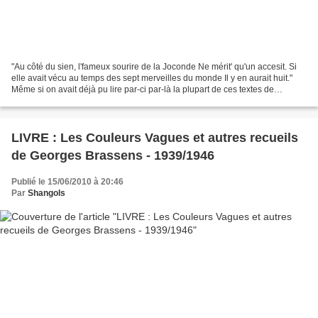
"Au côté du sien, l'fameux sourire de la Joconde Ne mérit' qu'un accesit. Si
elle avait vécu au temps des sept merveilles du monde Il y en aurait huit."
Même si on avait déjà pu lire par-ci par-là la plupart de ces textes de
jeunesse, c'est toujours un...
LIVRE : Les Couleurs Vagues et autres recueils
de Georges Brassens - 1939/1946
Publié le 15/06/2010 à 20:46
Par
Shangols