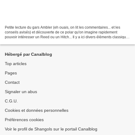
Petite lecture du gars Ambler (eh ouais, on lit les commentaires... et les
conseils avisés) et découverte de ce polar qu'on imagine rapidement
pouvoir intéresser un Reed ou un Hitch... Il y a ici divers éléments classiques
du thriller : un type un peu...
Hébergé par Canalblog
Top articles
Pages
Contact
Signaler un abus
C.G.U.
Cookies et données personnelles
Préférences cookies
Voir le profil de Shangols sur le portail Canalblog