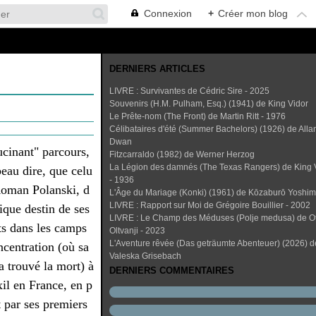
Connexion
+
Créer mon blog
DERNIERS ARTICLES
LIVRE : Survivantes de Cédric Sire - 2025
Souvenirs (H.M. Pulham, Esq.) (1941) de King Vidor
Le Prête-nom (The Front) de Martin Ritt - 1976
Célibataires d'été (Summer Bachelors) (1926) de Alla
Dwan
ucinant" parcours,
Fitzcarraldo (1982) de Werner Herzog
La Légion des damnés (The Texas Rangers) de King 
beau dire, que celu
- 1936
Roman Polanski, d
L'Âge du Mariage (Konki) (1961) de Kōzaburō Yoshi
LIVRE : Rapport sur Moi de Grégoire Bouillier - 2002
ique destin de ses
LIVRE : Le Champ des Méduses (Polje medusa) de O
ts dans les camps
Oltvanji - 2023
L'Aventure rêvée (Das geträumte Abenteuer) (2026) d
ncentration (où sa
Valeska Grisebach
a trouvé la mort) à
DERNIERS COMMENTAIRES
xil en France, en p
t par ses premiers