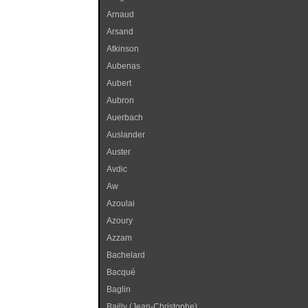
Arnaud
Arsand
Atkinson
Aubenas
Aubert
Aubron
Auerbach
Auslander
Auster
Avdic
Aw
Azoulai
Azoury
Azzam
Bachelard
Bacqué
Baglin
Bailly (Jean-Christophe)