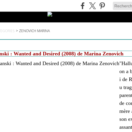
TEGORIES
>
ZENOVICH MARINA
ski : Wanted and Desired (2008) de Marina Zenovich
"Hall
on a 
i de 
u trag
paren
de co
mère 
son e
assan