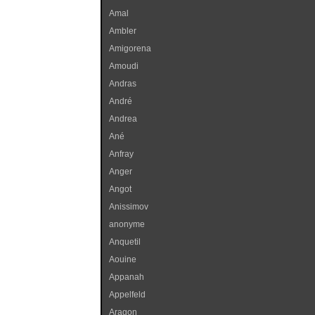
Amal
Ambler
Amigorena
Amoudi
Andras
André
Andrea
Ané
Anfray
Anger
Angot
Anissimov
anonyme
Anquetil
Aouine
Appanah
Appelfeld
Aragon