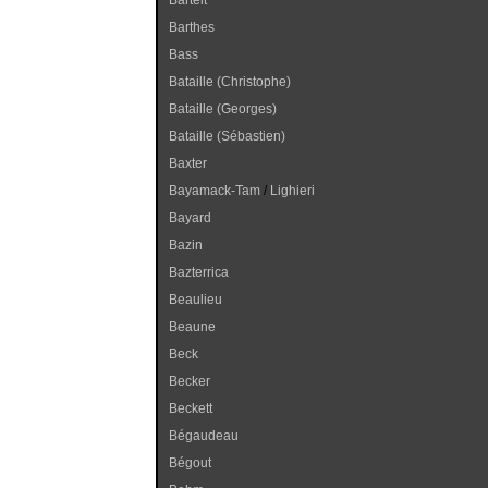
Bartelt
Barthes
Bass
Bataille (Christophe)
Bataille (Georges)
Bataille (Sébastien)
Baxter
Bayamack-Tam
/
Lighieri
Bayard
Bazin
Bazterrica
Beaulieu
Beaune
Beck
Becker
Beckett
Bégaudeau
Bégout