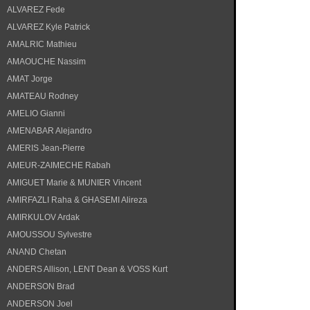
ALVAREZ Fede
ALVAREZ Kyle Patrick
AMALRIC Mathieu
AMAOUCHE Nassim
AMAT Jorge
AMATEAU Rodney
AMELIO Gianni
AMENABAR Alejandro
AMERIS Jean-Pierre
AMEUR-ZAIMECHE Rabah
AMIGUET Marie & MUNIER Vincent
AMIRFAZLI Raha & GHASEMI Alireza
AMIRKULOV Ardak
AMOUSSOU Sylvestre
ANAND Chetan
ANDERS Allison, LENT Dean & VOSS Kurt
ANDERSON Brad
ANDERSON Joel