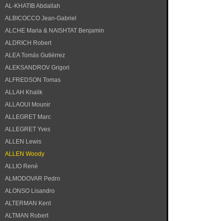
AL-KHATIB Abdallah
ALBICOCCO Jean-Gabriel
ALCHE Maria & NAISHTAT Benjamin
ALDRICH Robert
ALEA Tomás Gutiérrez
ALEKSANDROV Grigori
ALFREDSON Tomas
ALLAH Khalik
ALLAOUI Mounir
ALLEGRET Marc
ALLEGRET Yves
ALLEN Lewis
ALLEN Woody
ALLIO René
ALMODOVAR Pedro
ALONSO Lisandro
ALTERMAN Kent
ALTMAN Robert