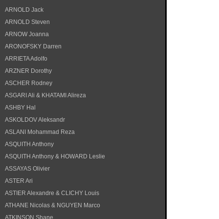
ARNOLD Jack
ARNOLD Steven
ARNOW Joanna
ARONOFSKY Darren
ARRIETA Adolfo
ARZNER Dorothy
ASCHER Rodney
ASGARI Ali & KHATAMI Alireza
ASHBY Hal
ASKOLDOV Aleksandr
ASLANI Mohammad Reza
ASQUITH Anthony
ASQUITH Anthony & HOWARD Leslie
ASSAYAS Olivier
ASTER Ari
ASTIER Alexandre & CLICHY Louis
ATHANE Nicolas & NGUYEN Marco
ATKINSON Shane