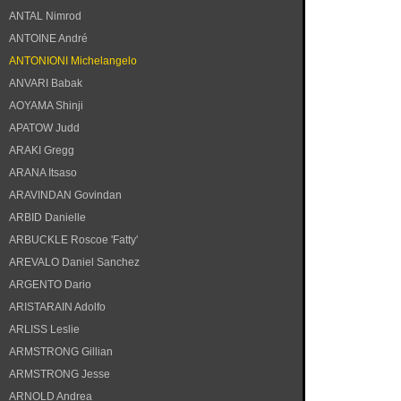
ANTAL Nimrod
ANTOINE André
ANTONIONI Michelangelo
ANVARI Babak
AOYAMA Shinji
APATOW Judd
ARAKI Gregg
ARANA Itsaso
ARAVINDAN Govindan
ARBID Danielle
ARBUCKLE Roscoe 'Fatty'
AREVALO Daniel Sanchez
ARGENTO Dario
ARISTARAIN Adolfo
ARLISS Leslie
ARMSTRONG Gillian
ARMSTRONG Jesse
ARNOLD Andrea