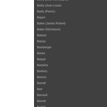
Bailly (Jean-Louis)
Bailly (Pierric)
Bajani
Baker (James Robert)
Baker (Nicholson)
Ballard
Balzac
Bamberger
Banks
Baqué
Barbéris
Barbery
Barnes
Barrett
Barr
Barrault
Barrett