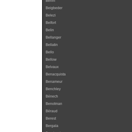
Behm
Beigbeder
Belezi
Belfort
Belin
Bellanger
Bellatin
Bello
Bellow
Belvaux
Benacquista
Benameur
Benchley
Bénech
Benotman
Béraud
Berest
Bergala