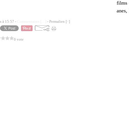
films
anes, 
s à 15:57 -
Commentaires [
…
]
- Permalien [
#
]
0 vote