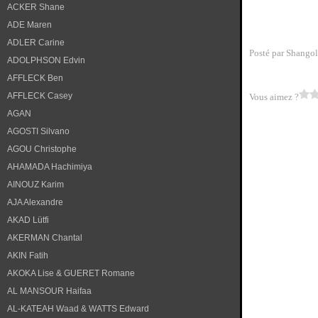
ACKER Shane
ADE Maren
ADLER Carine
Posté par Shangol
ADOLPHSON Edvin
AFFLECK Ben
AFFLECK Casey
Vous aimez ?
AGAN
AGOSTI Silvano
AGOU Christophe
AHAMADA Hachimiya
AINOUZ Karim
AJA Alexandre
AKAD Lütfi
AKERMAN Chantal
AKIN Fatih
AKOKA Lise & GUERET Romane
AL MANSOUR Haifaa
AL-KATEAH Waad & WATTS Edward