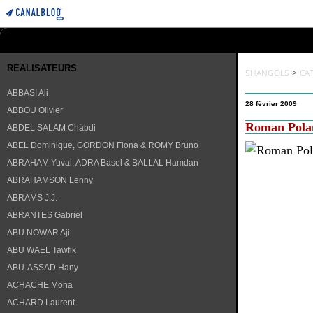
REALISATEURS
SHANGOLS
>
CA
ABBASI Ali
28 février 2009
ABBOU Olivier
Roman Polan
ABDEL SALAM Châbdi
ABEL Dominique, GORDON Fiona & ROMY Bruno
ABRAHAM Yuval, ADRA Basel & BALLAL Hamdan
ABRAHAMSON Lenny
ABRAMS J.J.
ABRANTES Gabriel
ABU NOWAR Aji
ABU WAEL Tawfik
ABU-ASSAD Hany
ACHACHE Mona
ACHARD Laurent