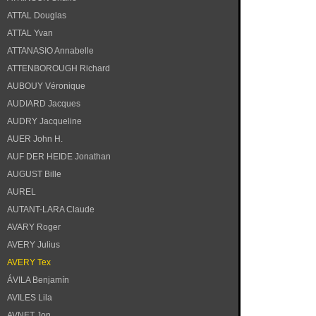
ATTAL Douglas
ATTAL Yvan
ATTANASIO Annabelle
ATTENBOROUGH Richard
AUBOUY Véronique
AUDIARD Jacques
AUDRY Jacqueline
AUER John H.
AUF DER HEIDE Jonathan
AUGUST Bille
AUREL
AUTANT-LARA Claude
AVARY Roger
AVERY Julius
AVERY Tex
ÁVILA Benjamín
AVILES Lila
AVNET Jon