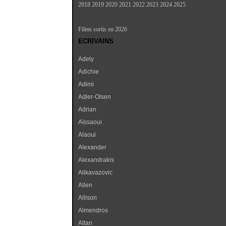
2018
2019
2020
2021
2022
2023
2024
2025
Films sortis en 2026
ECRIVAINS
Adely
Adichie
Adimi
Adler-Olsen
Adrian
Aïssaoui
Alaoui
Alexander
Alexandrakis
Alikavazovic
Allen
Allison
Almendros
Altan