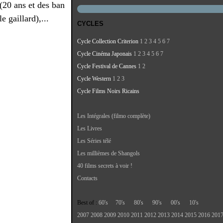
 (20 ans et des ban
le gaillard),...
CYCLES
Cycle Collection Criterion
1
2
3
4
5
6
7
Cycle Cinéma Japonais
1
2
3
4
5
6
7
Cycle Festival de Cannes
1
2
Cycle Western
1
2
3
Cycle Films Noirs Ricains
Les Intégrales (filmo complète)
Les Livres
Les Séries télé
Les millièmes de Shangols
40 films secrets à voir !
Contacts
Best of :
60's
70's
80's
90's
00's
10's
2007
2008
2009
2010
2011
2012
2013
2014
2015
2016
201