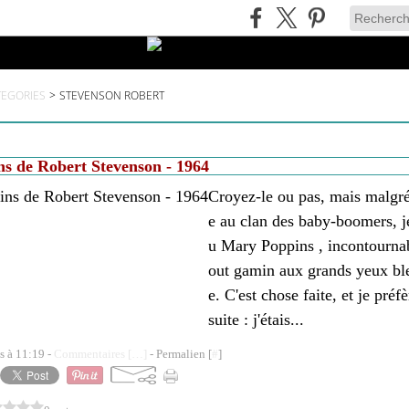
TEGORIES
>
STEVENSON ROBERT
s de Robert Stevenson - 1964
Croyez-le ou pas, mais malgr
e au clan des baby-boomers, j
u Mary Poppins , incontournab
out gamin aux grands yeux ble
e. C'est chose faite, et je préf
suite : j'étais...
s à 11:19 -
Commentaires [
…
]
- Permalien [
#
]