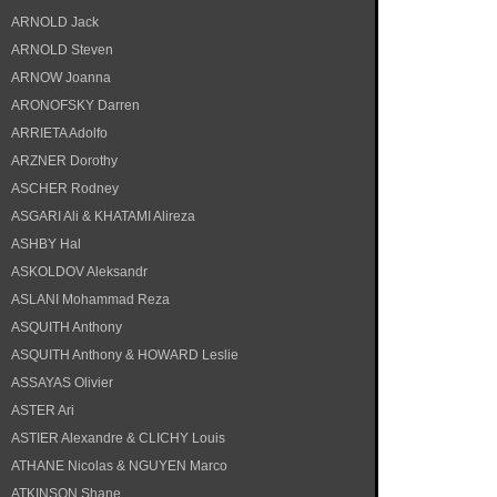
ARNOLD Jack
ARNOLD Steven
ARNOW Joanna
ARONOFSKY Darren
ARRIETA Adolfo
ARZNER Dorothy
ASCHER Rodney
ASGARI Ali & KHATAMI Alireza
ASHBY Hal
ASKOLDOV Aleksandr
ASLANI Mohammad Reza
ASQUITH Anthony
ASQUITH Anthony & HOWARD Leslie
ASSAYAS Olivier
ASTER Ari
ASTIER Alexandre & CLICHY Louis
ATHANE Nicolas & NGUYEN Marco
ATKINSON Shane