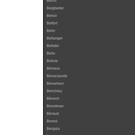
Behm
Beigbeder
Belezi
Belfort
Belin
Bellanger
Bellatin
Bello
Bellow
Belvaux
Benacquista
Benameur
Benchley
Bénech
Benotman
Béraud
Berest
Bergala