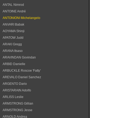
ANTAL Nimrod
ANTOINE André
ANTONIONI Michelangelo
ANVARI Babak
AOYAMA Shinji
APATOW Judd
ARAKI Gregg
ARANA Itsaso
ARAVINDAN Govindan
ARBID Danielle
ARBUCKLE Roscoe 'Fatty'
AREVALO Daniel Sanchez
ARGENTO Dario
ARISTARAIN Adolfo
ARLISS Leslie
ARMSTRONG Gillian
ARMSTRONG Jesse
ARNOLD Andrea