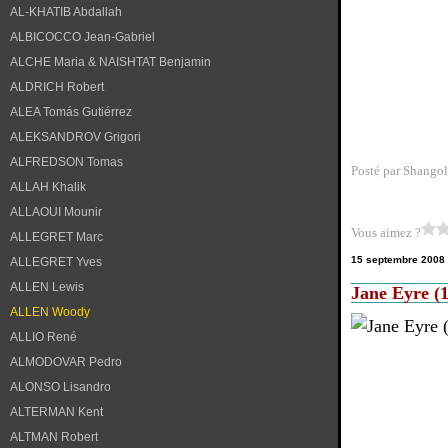
AL-KHATIB Abdallah
ALBICOCCO Jean-Gabriel
ALCHE Maria & NAISHTAT Benjamin
ALDRICH Robert
ALEA Tomás Gutiérrez
ALEKSANDROV Grigori
ALFREDSON Tomas
Posté par Shangol
ALLAH Khalik
ALLAOUI Mounir
Vous aimez ?
ALLEGRET Marc
15 septembre 2008
ALLEGRET Yves
ALLEN Lewis
Jane Eyre (
ALLEN Woody
ALLIO René
ALMODOVAR Pedro
ALONSO Lisandro
ALTERMAN Kent
ALTMAN Robert