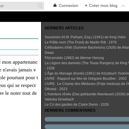
Connexion
+
Créer mon blog
DERNIERS ARTICLES
Souvenirs (H.M. Pulham, Esq.) (1941) de King Vidor
Le Prête-nom (The Front) de Martin Ritt - 1976
Célibataires d'été (Summer Bachelors) (1926) de Alla
Dwan
Fitzcarraldo (1982) de Werner Herzog
é mon appartenanc
La Légion des damnés (The Texas Rangers) de King 
- 1936
e n'avais jamais v
L'Âge du Mariage (Konki) (1961) de Kōzaburō Yoshi
le pourtant pour t
LIVRE : Rapport sur Moi de Grégoire Bouillier - 2002
LIVRE : Le Champ des Méduses (Polje medusa) de O
us qui se respect
Oltvanji - 2023
ère le noter tout de
L'Aventure rêvée (Das geträumte Abenteuer) (2026) d
Valeska Grisebach
Le Cri des gardes de Claire Denis - 2026
DERNIERS COMMENTAIRES