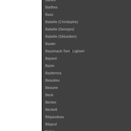
Bartelt
Barthes
Bass
Bataille (Christophe)
Bataille (Georges)
Bataille (Sébastien)
Baxter
Bayamack-Tam
/
Lighieri
Bayard
Bazin
Bazterrica
Beaulieu
Beaune
Beck
Becker
Beckett
Bégaudeau
Bégout