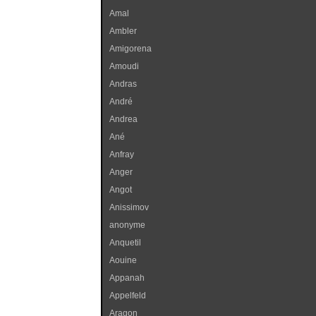
Amal
Ambler
Amigorena
Amoudi
Andras
André
Andrea
Ané
Anfray
Anger
Angot
Anissimov
anonyme
Anquetil
Aouine
Appanah
Appelfeld
Aragon