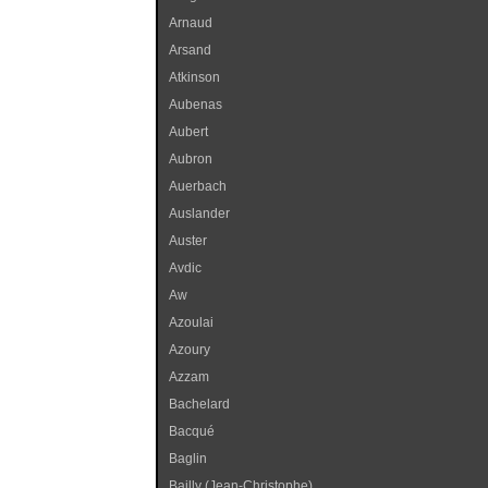
Arnaud
Arsand
Atkinson
Aubenas
Aubert
Aubron
Auerbach
Auslander
Auster
Avdic
Aw
Azoulai
Azoury
Azzam
Bachelard
Bacqué
Baglin
Bailly (Jean-Christophe)