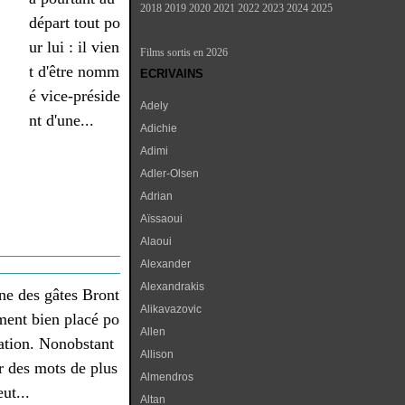
2018
2019
2020
2021
2022
2023
2024
2025
départ tout po
ur lui : il vien
Films sortis en 2026
t d'être nomm
ECRIVAINS
é vice-préside
Adely
nt d'une...
Adichie
Adimi
Adler-Olsen
Adrian
Aïssaoui
Alaoui
Alexander
Alexandrakis
ne des gâtes Bront
Alikavazovic
iment bien placé po
Allen
ptation. Nonobstant
Allison
er des mots de plus
Almendros
ut...
Altan