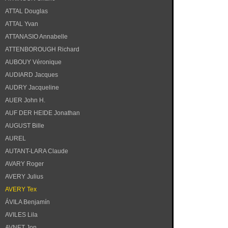
ATTAL Douglas
ATTAL Yvan
ATTANASIO Annabelle
ATTENBOROUGH Richard
AUBOUY Véronique
AUDIARD Jacques
AUDRY Jacqueline
AUER John H.
AUF DER HEIDE Jonathan
AUGUST Bille
AUREL
AUTANT-LARA Claude
AVARY Roger
AVERY Julius
AVERY Tex
ÁVILA Benjamín
AVILES Lila
AVNET Jon