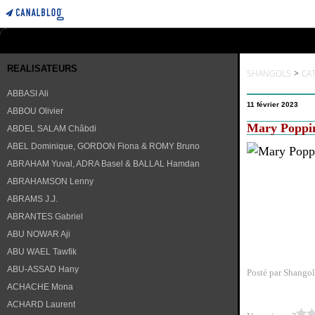
REALISATEURS
SHANGOLS
>
CA
ABBASI Ali
11 février 2023
ABBOU Olivier
Mary Poppin
ABDEL SALAM Châbdi
ABEL Dominique, GORDON Fiona & ROMY Bruno
ABRAHAM Yuval, ADRA Basel & BALLAL Hamdan
ABRAHAMSON Lenny
ABRAMS J.J.
ABRANTES Gabriel
ABU NOWAR Aji
ABU WAEL Tawfik
ABU-ASSAD Hany
Posté par Shangol
ACHACHE Mona
ACHARD Laurent