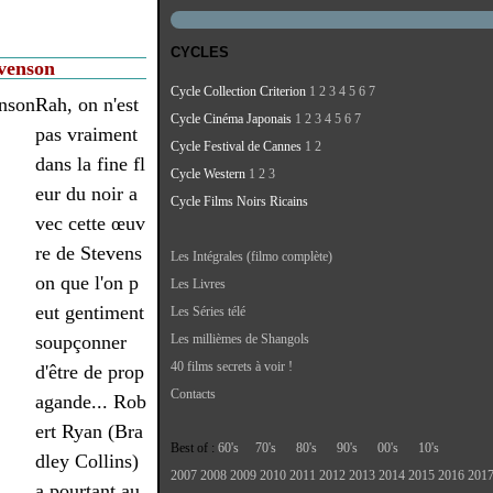
CYCLES
venson
Cycle Collection Criterion
1
2
3
4
5
6
7
Rah, on n'est
Cycle Cinéma Japonais
1
2
3
4
5
6
7
pas vraiment
Cycle Festival de Cannes
1
2
dans la fine fl
Cycle Western
1
2
3
eur du noir a
Cycle Films Noirs Ricains
vec cette œuv
re de Stevens
Les Intégrales (filmo complète)
on que l'on p
Les Livres
eut gentiment
Les Séries télé
soupçonner
Les millièmes de Shangols
40 films secrets à voir !
d'être de prop
Contacts
agande... Rob
ert Ryan (Bra
Best of :
60's
70's
80's
90's
00's
10's
dley Collins)
2007
2008
2009
2010
2011
2012
2013
2014
2015
2016
201
a pourtant au