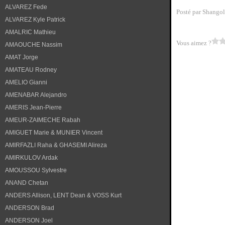
ALVAREZ Fede
Posté par Shangol
ALVAREZ Kyle Patrick
AMALRIC Mathieu
Vous aimez ?
AMAOUCHE Nassim
AMAT Jorge
AMATEAU Rodney
AMELIO Gianni
AMENABAR Alejandro
AMERIS Jean-Pierre
AMEUR-ZAIMECHE Rabah
AMIGUET Marie & MUNIER Vincent
AMIRFAZLI Raha & GHASEMI Alireza
AMIRKULOV Ardak
AMOUSSOU Sylvestre
ANAND Chetan
ANDERS Allison, LENT Dean & VOSS Kurt
ANDERSON Brad
ANDERSON Joel