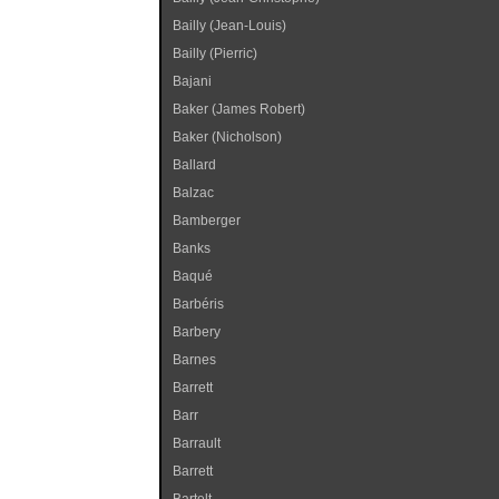
Bailly (Jean-Louis)
Bailly (Pierric)
Bajani
Baker (James Robert)
Baker (Nicholson)
Ballard
Balzac
Bamberger
Banks
Baqué
Barbéris
Barbery
Barnes
Barrett
Barr
Barrault
Barrett