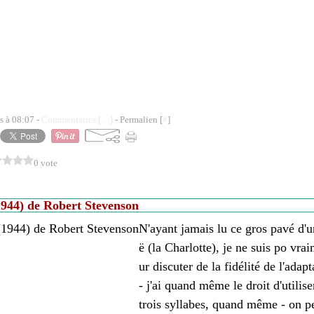
s à 08:07 -
Commentaires [
…
]
- Permalien [
#
]
0 vote
1944) de Robert Stevenson
N'ayant jamais lu ce gros pavé d'u
ë (la Charlotte), je ne suis po vra
ur discuter de la fidélité de l'ada
- j'ai quand même le droit d'utilis
trois syllabes, quand même - on pe