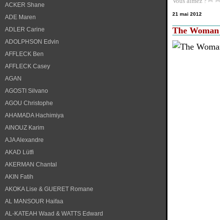
Vous aimez ?
ACKER Shane
21 mai 2012
ADE Maren
The Woman o
ADLER Carine
ADOLPHSON Edvin
AFFLECK Ben
AFFLECK Casey
AGAN
AGOSTI Silvano
AGOU Christophe
AHAMADA Hachimiya
AINOUZ Karim
AJA Alexandre
AKAD Lütfi
AKERMAN Chantal
AKIN Fatih
AKOKA Lise & GUERET Romane
AL MANSOUR Haifaa
AL-KATEAH Waad & WATTS Edward