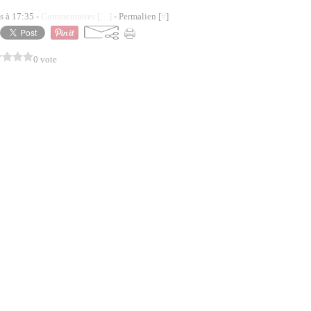
s à 17:35 -
Commentaires [
…
]
- Permalien [
#
]
0 vote