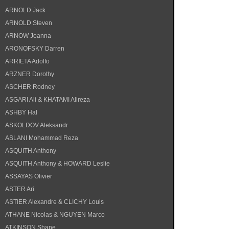
ARNOLD Jack
ARNOLD Steven
ARNOW Joanna
ARONOFSKY Darren
ARRIETA Adolfo
ARZNER Dorothy
ASCHER Rodney
ASGARI Ali & KHATAMI Alireza
ASHBY Hal
ASKOLDOV Aleksandr
ASLANI Mohammad Reza
ASQUITH Anthony
ASQUITH Anthony & HOWARD Leslie
ASSAYAS Olivier
ASTER Ari
ASTIER Alexandre & CLICHY Louis
ATHANE Nicolas & NGUYEN Marco
ATKINSON Shane