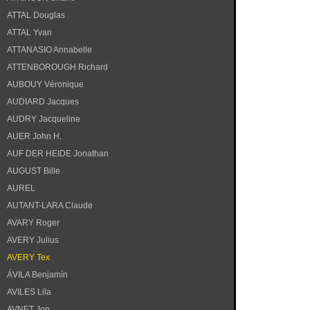
ATTAL Douglas
ATTAL Yvan
ATTANASIO Annabelle
ATTENBOROUGH Richard
AUBOUY Véronique
AUDIARD Jacques
AUDRY Jacqueline
AUER John H.
AUF DER HEIDE Jonathan
AUGUST Bille
AUREL
AUTANT-LARA Claude
AVARY Roger
AVERY Julius
AVERY Tex
ÁVILA Benjamín
AVILES Lila
AVNET Jon