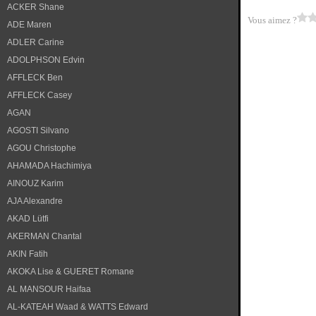
ACKER Shane
Vous aimez ?
ADE Maren
ADLER Carine
ADOLPHSON Edvin
AFFLECK Ben
AFFLECK Casey
AGAN
AGOSTI Silvano
AGOU Christophe
AHAMADA Hachimiya
AINOUZ Karim
AJA Alexandre
AKAD Lütfi
AKERMAN Chantal
AKIN Fatih
AKOKA Lise & GUERET Romane
AL MANSOUR Haifaa
AL-KATEAH Waad & WATTS Edward