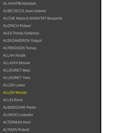
AL-KHATIB Abdallah
ALBICOCCO Jean-Gabriel
ALCHE Maria & NAISHTAT Benjamin
ALDRICH Robert
ALEA Tomás Gutiérrez
ALEKSANDROV Grigori
ALFREDSON Tomas
ALLAH Khalik
ALLAOUI Mounir
ALLEGRET Marc
ALLEGRET Yves
ALLEN Lewis
ALLEN Woody
ALLIO René
ALMODOVAR Pedro
ALONSO Lisandro
ALTERMAN Kent
ALTMAN Robert