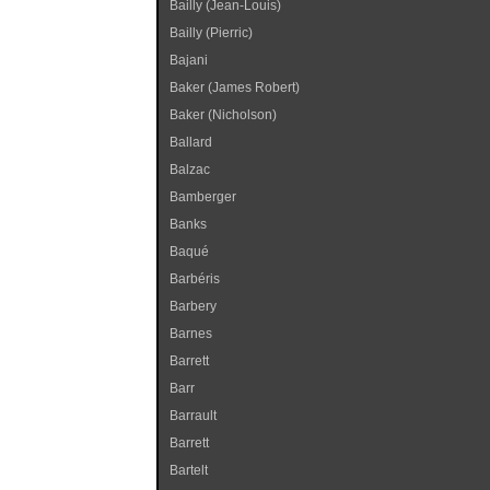
Bailly (Jean-Louis)
Bailly (Pierric)
Bajani
Baker (James Robert)
Baker (Nicholson)
Ballard
Balzac
Bamberger
Banks
Baqué
Barbéris
Barbery
Barnes
Barrett
Barr
Barrault
Barrett
Bartelt