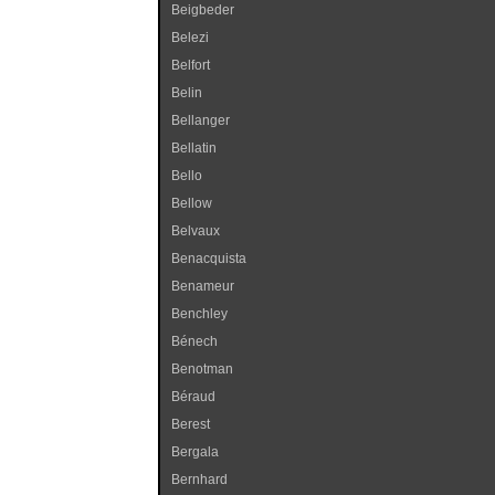
Beigbeder
Belezi
Belfort
Belin
Bellanger
Bellatin
Bello
Bellow
Belvaux
Benacquista
Benameur
Benchley
Bénech
Benotman
Béraud
Berest
Bergala
Bernhard