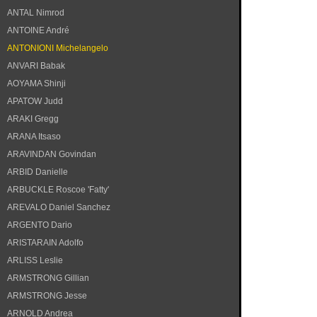
ANTAL Nimrod
ANTOINE André
ANTONIONI Michelangelo
ANVARI Babak
AOYAMA Shinji
APATOW Judd
ARAKI Gregg
ARANA Itsaso
ARAVINDAN Govindan
ARBID Danielle
ARBUCKLE Roscoe 'Fatty'
AREVALO Daniel Sanchez
ARGENTO Dario
ARISTARAIN Adolfo
ARLISS Leslie
ARMSTRONG Gillian
ARMSTRONG Jesse
ARNOLD Andrea