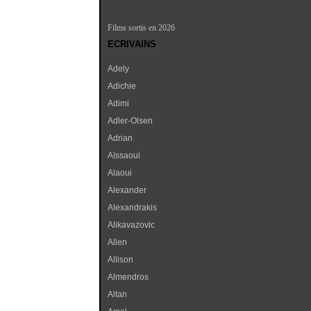
Films sortis en 2026
ECRIVAINS
Adely
Adichie
Adimi
Adler-Olsen
Adrian
Aïssaoui
Alaoui
Alexander
Alexandrakis
Alikavazovic
Allen
Allison
Almendros
Altan