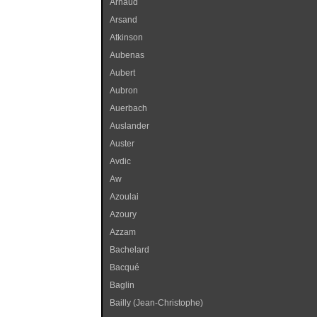
Arnaud
Arsand
Atkinson
Aubenas
Aubert
Aubron
Auerbach
Auslander
Auster
Avdic
Aw
Azoulai
Azoury
Azzam
Bachelard
Bacqué
Baglin
Bailly (Jean-Christophe)