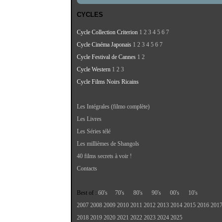
CYCLES
Cycle Collection Criterion
1
2
3
4
5
6
7
Cycle Cinéma Japonais
1
2
3
4
5
6
7
Cycle Festival de Cannes
1
2
Cycle Western
1
2
3
Cycle Films Noirs Ricains
Les Intégrales (filmo complète)
Les Livres
Les Séries télé
Les millièmes de Shangols
40 films secrets à voir !
Contacts
Best of :
60's
70's
80's
90's
00's
10's
2007
2008
2009
2010
2011
2012
2013
2014
2015
2016
201
2018
2019
2020
2021
2022
2023
2024
2025