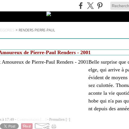
TEGORIES
>
RENDERS PIERRE-PAUL
Amoureux de Pierre-Paul Renders - 2001
Belle surprise que c
elge, qui arrive à 
évident de moyens 
sez culottée. Thom
aconte la vie quoti
hobe qui n'a pas qu
nt depuis des anné
s à 17:49 -
Commentaires [
…
]
- Permalien [
#
]