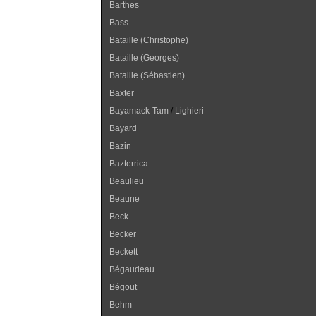
Barthes
Bass
Bataille (Christophe)
Bataille (Georges)
Bataille (Sébastien)
Baxter
Bayamack-Tam
/
Lighieri
Bayard
Bazin
Bazterrica
Beaulieu
Beaune
Beck
Becker
Beckett
Bégaudeau
Bégout
Behm