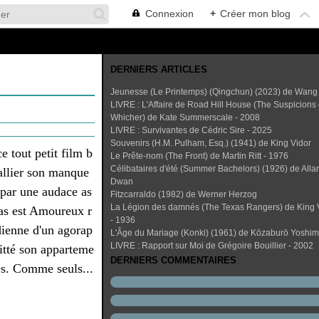
Connexion
+
Créer mon blog
DERNIERS ARTICLES
Jeunesse (Le Printemps) (Qingchun) (2023) de Wang
LIVRE : L'Affaire de Road Hill House (The Suspicions 
Whicher) de Kate Summerscale - 2008
LIVRE : Survivantes de Cédric Sire - 2025
Souvenirs (H.M. Pulham, Esq.) (1941) de King Vidor
e tout petit film b
Le Prête-nom (The Front) de Martin Ritt - 1976
Célibataires d'été (Summer Bachelors) (1926) de Alla
pallier son manque
Dwan
par une audace as
Fitzcarraldo (1982) de Werner Herzog
La Légion des damnés (The Texas Rangers) de King 
as est Amoureux r
- 1936
dienne d'un agorap
L'Âge du Mariage (Konki) (1961) de Kōzaburō Yoshi
LIVRE : Rapport sur Moi de Grégoire Bouillier - 2002
itté son apparteme
DERNIERS COMMENTAIRES
es. Comme seuls...