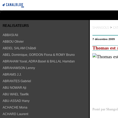
REALISATEURS
SHANGOLS
>
CA
ABBASI Ali
7 décembre 2009
ABBOU Olivier
Thomas est 
ABDEL SALAM Châbdi
ABEL Dominique, GORDON Fiona & ROMY Bruno
ABRAHAM Yuval, ADRA Basel & BALLAL Hamdan
ABRAHAMSON Lenny
ABRAMS J.J.
ABRANTES Gabriel
ABU NOWAR Aji
ABU WAEL Tawfik
ABU-ASSAD Hany
ACHACHE Mona
Posté par Shangol
ACHARD Laurent