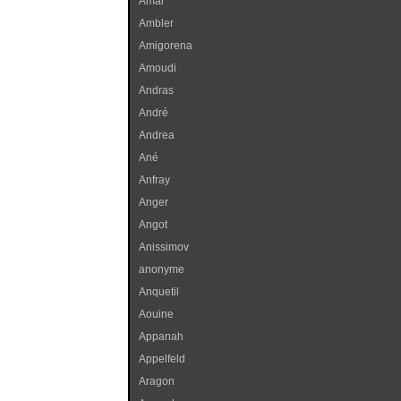
Amal
Ambler
Amigorena
Amoudi
Andras
André
Andrea
Ané
Anfray
Anger
Angot
Anissimov
anonyme
Anquetil
Aouine
Appanah
Appelfeld
Aragon