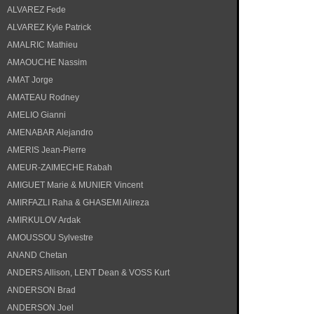
ALVAREZ Fede
ALVAREZ Kyle Patrick
AMALRIC Mathieu
AMAOUCHE Nassim
AMAT Jorge
AMATEAU Rodney
AMELIO Gianni
AMENABAR Alejandro
AMERIS Jean-Pierre
AMEUR-ZAIMECHE Rabah
AMIGUET Marie & MUNIER Vincent
AMIRFAZLI Raha & GHASEMI Alireza
AMIRKULOV Ardak
AMOUSSOU Sylvestre
ANAND Chetan
ANDERS Allison, LENT Dean & VOSS Kurt
ANDERSON Brad
ANDERSON Joel