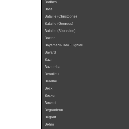
Barthes
Bass
Bataille (Christophe)
Bataille (Georges)
Bataille (Sébastien)
Baxter
Bayamack-Tam
/
Lighieri
Bayard
Bazin
Bazterrica
Beaulieu
Beaune
Beck
Becker
Beckett
Bégaudeau
Bégout
Behm