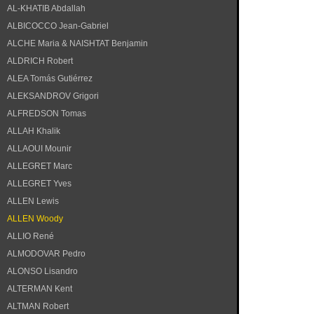
AL-KHATIB Abdallah
ALBICOCCO Jean-Gabriel
ALCHE Maria & NAISHTAT Benjamin
ALDRICH Robert
ALEA Tomás Gutiérrez
ALEKSANDROV Grigori
ALFREDSON Tomas
ALLAH Khalik
ALLAOUI Mounir
ALLEGRET Marc
ALLEGRET Yves
ALLEN Lewis
ALLEN Woody
ALLIO René
ALMODOVAR Pedro
ALONSO Lisandro
ALTERMAN Kent
ALTMAN Robert