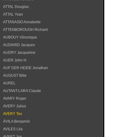
ATTAL Douglas
ATTAL Yvan
ATTANASIO Annabelle
ATTENBOROUGH Richard
AUBOUY Véronique
AUDIARD Jacques
AUDRY Jacqueline
AUER John H.
AUF DER HEIDE Jonathan
AUGUST Bille
AUREL
AUTANT-LARA Claude
AVARY Roger
AVERY Julius
AVERY Tex
ÁVILA Benjamín
AVILES Lila
AVNET Jon