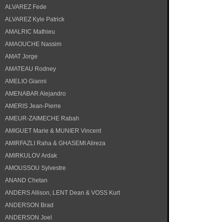
ALVAREZ Fede
ALVAREZ Kyle Patrick
AMALRIC Mathieu
AMAOUCHE Nassim
AMAT Jorge
AMATEAU Rodney
AMELIO Gianni
AMENABAR Alejandro
AMERIS Jean-Pierre
AMEUR-ZAIMECHE Rabah
AMIGUET Marie & MUNIER Vincent
AMIRFAZLI Raha & GHASEMI Alireza
AMIRKULOV Ardak
AMOUSSOU Sylvestre
ANAND Chetan
ANDERS Allison, LENT Dean & VOSS Kurt
ANDERSON Brad
ANDERSON Joel