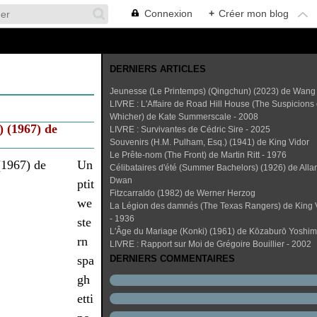
Connexion
+
Créer mon blog
DERNIERS ARTICLES
Jeunesse (Le Printemps) (Qingchun) (2023) de Wang
LIVRE : L'Affaire de Road Hill House (The Suspicions 
Whicher) de Kate Summerscale - 2008
 (1967) de
LIVRE : Survivantes de Cédric Sire - 2025
Souvenirs (H.M. Pulham, Esq.) (1941) de King Vidor
Le Prête-nom (The Front) de Martin Ritt - 1976
Un
Célibataires d'été (Summer Bachelors) (1926) de Alla
Dwan
ptit
Fitzcarraldo (1982) de Werner Herzog
we
La Légion des damnés (The Texas Rangers) de King 
- 1936
ste
L'Âge du Mariage (Konki) (1961) de Kōzaburō Yoshi
rn
LIVRE : Rapport sur Moi de Grégoire Bouillier - 2002
spa
DERNIERS COMMENTAIRES
gh
etti