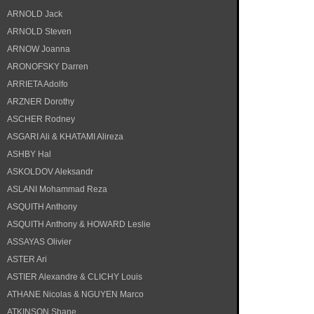
ARNOLD Jack
ARNOLD Steven
ARNOW Joanna
ARONOFSKY Darren
ARRIETA Adolfo
ARZNER Dorothy
ASCHER Rodney
ASGARI Ali & KHATAMI Alireza
ASHBY Hal
ASKOLDOV Aleksandr
ASLANI Mohammad Reza
ASQUITH Anthony
ASQUITH Anthony & HOWARD Leslie
ASSAYAS Olivier
ASTER Ari
ASTIER Alexandre & CLICHY Louis
ATHANE Nicolas & NGUYEN Marco
ATKINSON Shane