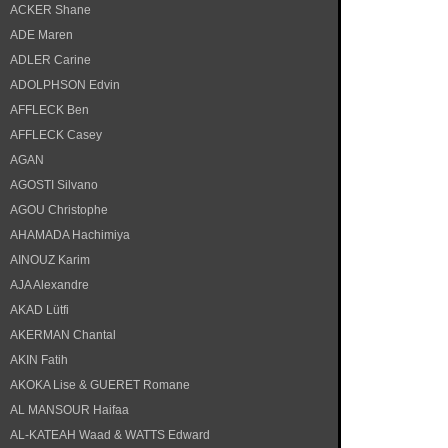
ACKER Shane
ADE Maren
ADLER Carine
ADOLPHSON Edvin
AFFLECK Ben
AFFLECK Casey
AGAN
AGOSTI Silvano
AGOU Christophe
AHAMADA Hachimiya
AINOUZ Karim
AJA Alexandre
AKAD Lütfi
AKERMAN Chantal
AKIN Fatih
AKOKA Lise & GUERET Romane
AL MANSOUR Haifaa
AL-KATEAH Waad & WATTS Edward