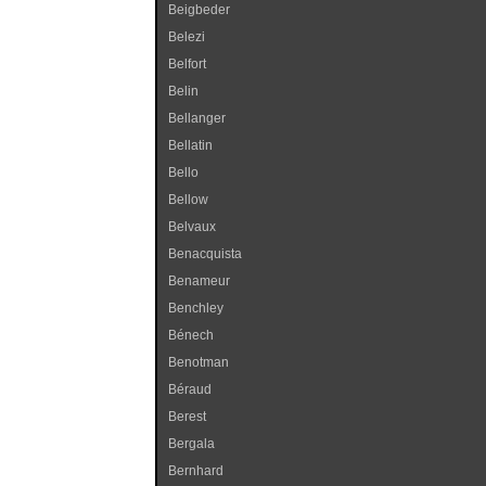
Beigbeder
Belezi
Belfort
Belin
Bellanger
Bellatin
Bello
Bellow
Belvaux
Benacquista
Benameur
Benchley
Bénech
Benotman
Béraud
Berest
Bergala
Bernhard