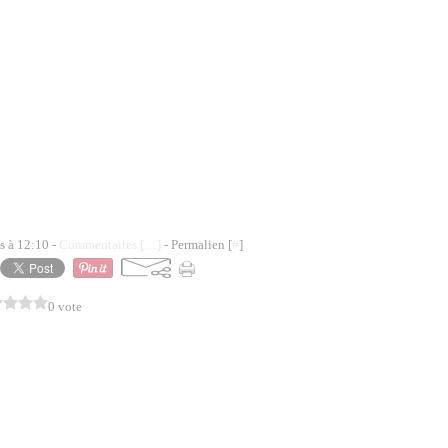
s à 12:10 -
Commentaires [
…
]
- Permalien [
#
]
0 vote