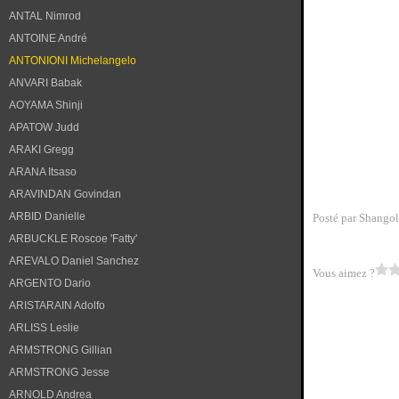
ANTAL Nimrod
ANTOINE André
ANTONIONI Michelangelo
ANVARI Babak
AOYAMA Shinji
APATOW Judd
ARAKI Gregg
ARANA Itsaso
ARAVINDAN Govindan
ARBID Danielle
Posté par Shangol
ARBUCKLE Roscoe 'Fatty'
AREVALO Daniel Sanchez
Vous aimez ?
ARGENTO Dario
ARISTARAIN Adolfo
ARLISS Leslie
ARMSTRONG Gillian
ARMSTRONG Jesse
ARNOLD Andrea