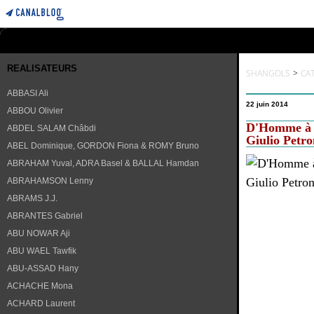
REALISATEURS
SHANGOLS
>
CA
ABBASI Ali
22 juin 2014
ABBOU Olivier
D'Homme à H
ABDEL SALAM Châbdi
Giulio Petro
ABEL Dominique, GORDON Fiona & ROMY Bruno
ABRAHAM Yuval, ADRA Basel & BALLAL Hamdan
ABRAHAMSON Lenny
ABRAMS J.J.
ABRANTES Gabriel
ABU NOWAR Aji
ABU WAEL Tawfik
ABU-ASSAD Hany
ACHACHE Mona
ACHARD Laurent