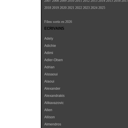
2007
2008
2009
2010
2011
2012
2013
2014
2015
2016
201
2018
2019
2020
2021
2022
2023
2024
2025
Films sortis en 2026
ECRIVAINS
Adely
Adichie
Adimi
Adler-Olsen
Adrian
Aïssaoui
Alaoui
Alexander
Alexandrakis
Alikavazovic
Allen
Allison
Almendros