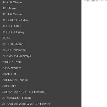
Vous aimez ?
ACKER Shane
ADE Maren
ADLER Carine
ADOLPHSON Edvin
AFFLECK Ben
AFFLECK Casey
AGAN
AGOSTI Silvano
AGOU Christophe
AHAMADA Hachimiya
AINOUZ Karim
AJA Alexandre
AKAD Lütfi
AKERMAN Chantal
AKIN Fatih
AKOKA Lise & GUERET Romane
AL MANSOUR Haifaa
AL-KATEAH Waad & WATTS Edward