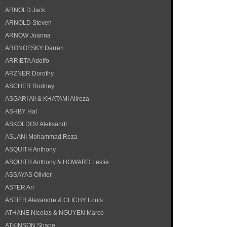
ARNOLD Jack
ARNOLD Steven
ARNOW Joanna
ARONOFSKY Darren
ARRIETA Adolfo
ARZNER Dorothy
ASCHER Rodney
ASGARI Ali & KHATAMI Alireza
ASHBY Hal
ASKOLDOV Aleksandr
ASLANI Mohammad Reza
ASQUITH Anthony
ASQUITH Anthony & HOWARD Leslie
ASSAYAS Olivier
ASTER Ari
ASTIER Alexandre & CLICHY Louis
ATHANE Nicolas & NGUYEN Marco
ATKINSON Shane