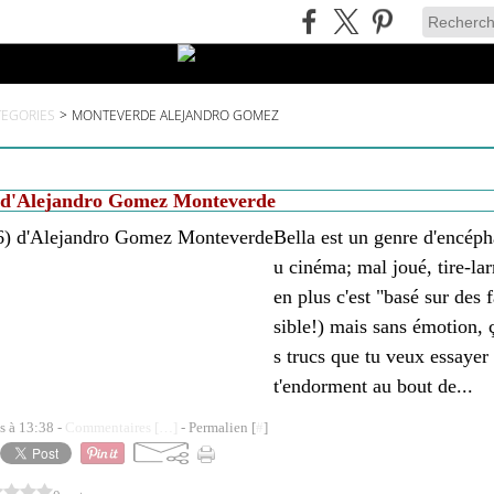
TEGORIES
>
MONTEVERDE ALEJANDRO GOMEZ
) d'Alejandro Gomez Monteverde
Bella est un genre d'encép
u cinéma; mal joué, tire-l
en plus c'est "basé sur des f
sible!) mais sans émotion, ç
s trucs que tu veux essayer
t'endorment au bout de...
s à 13:38 -
Commentaires [
…
]
- Permalien [
#
]