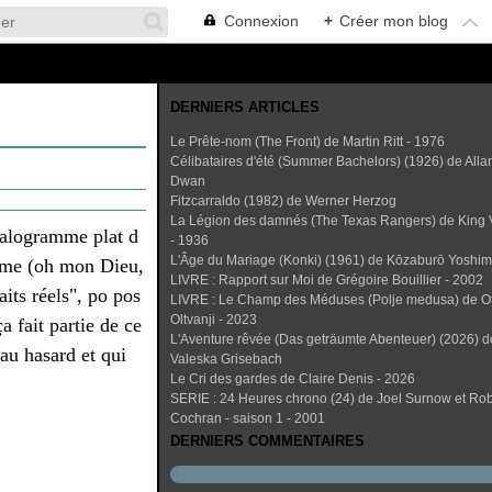
Connexion
+
Créer mon blog
DERNIERS ARTICLES
Le Prête-nom (The Front) de Martin Ritt - 1976
Célibataires d'été (Summer Bachelors) (1926) de Alla
Dwan
Fitzcarraldo (1982) de Werner Herzog
La Légion des damnés (The Texas Rangers) de King 
halogramme plat d
- 1936
L'Âge du Mariage (Konki) (1961) de Kōzaburō Yoshi
arme (oh mon Dieu,
LIVRE : Rapport sur Moi de Grégoire Bouillier - 2002
aits réels", po pos
LIVRE : Le Champ des Méduses (Polje medusa) de O
Oltvanji - 2023
a fait partie de ce
L'Aventure rêvée (Das geträumte Abenteuer) (2026) d
 au hasard et qui
Valeska Grisebach
Le Cri des gardes de Claire Denis - 2026
SERIE : 24 Heures chrono (24) de Joel Surnow et Rob
Cochran - saison 1 - 2001
DERNIERS COMMENTAIRES