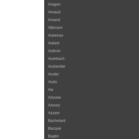
Aragon
Arnaud
Arsand
Atkinson
Aubenas
Aubert
Aubron
Auerbach
Auslander
Auster
Avdic
Aw
Azoulai
Azoury
Azzam
Bachelard
Bacqué
Baglin