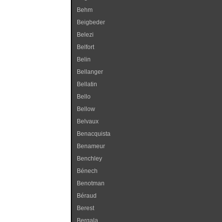
Behm
Beigbeder
Belezi
Belfort
Belin
Bellanger
Bellatin
Bello
Bellow
Belvaux
Benacquista
Benameur
Benchley
Bénech
Benotman
Béraud
Berest
Bergala