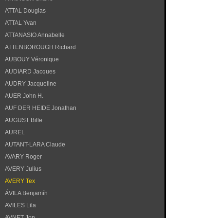
ATTAL Douglas
ATTAL Yvan
ATTANASIO Annabelle
ATTENBOROUGH Richard
AUBOUY Véronique
AUDIARD Jacques
AUDRY Jacqueline
AUER John H.
AUF DER HEIDE Jonathan
AUGUST Bille
AUREL
AUTANT-LARA Claude
AVARY Roger
AVERY Julius
AVERY Tex
ÁVILA Benjamín
AVILES Lila
AVNET Jon