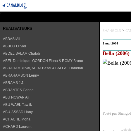
REALISATEURS
SHANGOLS
>
CA
ABBASI Ali
2 mai 2008
ABBOU Olivier
Bella (2006
ABDEL SALAM Châbdi
ABEL Dominique, GORDON Fiona & ROMY Bruno
ABRAHAM Yuval, ADRA Basel & BALLAL Hamdan
ABRAHAMSON Lenny
ABRAMS J.J.
ABRANTES Gabriel
ABU NOWAR Aji
ABU WAEL Tawfik
ABU-ASSAD Hany
Posté par Shangol
ACHACHE Mona
ACHARD Laurent