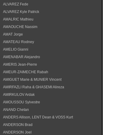
ALVAREZ Fede
ALVAREZ Kyle Patrick
AMALRIC Mathieu
AMAOUCHE Nassim
AMAT Jorge
AMATEAU Rodney
AMELIO Gianni
AMENABAR Alejandro
AMERIS Jean-Pierre
AMEUR-ZAIMECHE Rabah
AMIGUET Marie & MUNIER Vincent
AMIRFAZLI Raha & GHASEMI Alireza
AMIRKULOV Ardak
AMOUSSOU Sylvestre
ANAND Chetan
ANDERS Allison, LENT Dean & VOSS Kurt
ANDERSON Brad
ANDERSON Joel