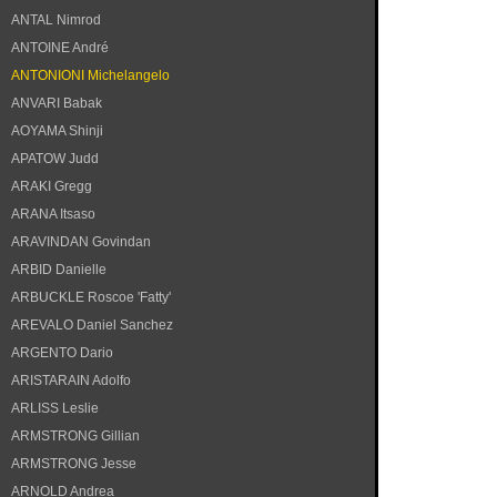
ANTAL Nimrod
ANTOINE André
ANTONIONI Michelangelo
ANVARI Babak
AOYAMA Shinji
APATOW Judd
ARAKI Gregg
ARANA Itsaso
ARAVINDAN Govindan
ARBID Danielle
ARBUCKLE Roscoe 'Fatty'
AREVALO Daniel Sanchez
ARGENTO Dario
ARISTARAIN Adolfo
ARLISS Leslie
ARMSTRONG Gillian
ARMSTRONG Jesse
ARNOLD Andrea