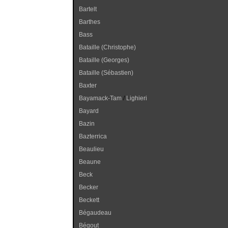
Bartelt
Barthes
Bass
Bataille (Christophe)
Bataille (Georges)
Bataille (Sébastien)
Baxter
Bayamack-Tam
/
Lighieri
Bayard
Bazin
Bazterrica
Beaulieu
Beaune
Beck
Becker
Beckett
Bégaudeau
Bégout