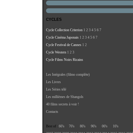
CYCLES
Cycle Collection Criterion
1
2
3
4
5
6
7
Cycle Cinéma Japonais
1
2
3
4
5
6
7
Cycle Festival de Cannes
1
2
Cycle Western
1
2
3
Cycle Films Noirs Ricains
Les Intégrales (filmo complète)
Les Livres
Les Séries télé
Les millièmes de Shangols
40 films secrets à voir !
Contacts
Best of :
60's
70's
80's
90's
00's
10's