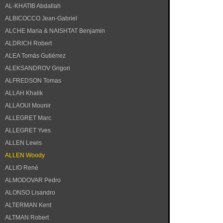
AL-KHATIB Abdallah
ALBICOCCO Jean-Gabriel
ALCHE Maria & NAISHTAT Benjamin
ALDRICH Robert
ALEA Tomás Gutiérrez
ALEKSANDROV Grigori
ALFREDSON Tomas
ALLAH Khalik
ALLAOUI Mounir
ALLEGRET Marc
ALLEGRET Yves
ALLEN Lewis
ALLEN Woody
ALLIO René
ALMODOVAR Pedro
ALONSO Lisandro
ALTERMAN Kent
ALTMAN Robert