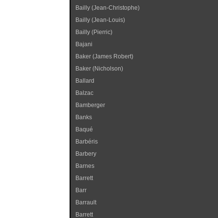
Bailly (Jean-Christophe)
Bailly (Jean-Louis)
Bailly (Pierric)
Bajani
Baker (James Robert)
Baker (Nicholson)
Ballard
Balzac
Bamberger
Banks
Baqué
Barbéris
Barbery
Barnes
Barrett
Barr
Barrault
Barrett