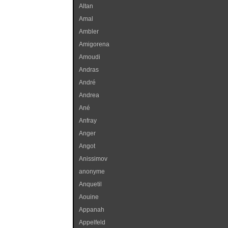
Altan
Amal
Ambler
Amigorena
Amoudi
Andras
André
Andrea
Ané
Anfray
Anger
Angot
Anissimov
anonyme
Anquetil
Aouine
Appanah
Appelfeld