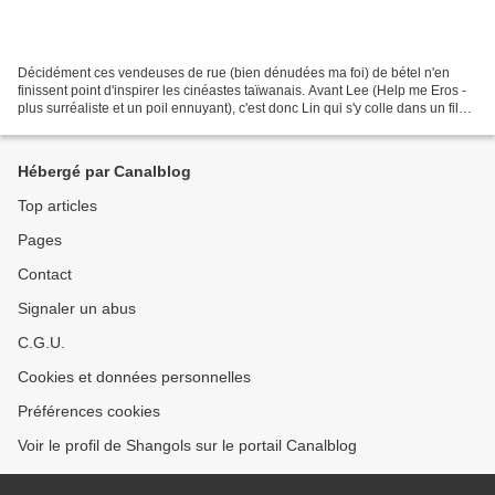
Décidément ces vendeuses de rue (bien dénudées ma foi) de bétel n'en
finissent point d'inspirer les cinéastes taïwanais. Avant Lee (Help me Eros -
plus surréaliste et un poil ennuyant), c'est donc Lin qui s'y colle dans un film
récompensé de l'Ours d'argent...
Hébergé par Canalblog
Top articles
Pages
Contact
Signaler un abus
C.G.U.
Cookies et données personnelles
Préférences cookies
Voir le profil de Shangols sur le portail Canalblog