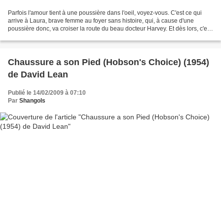
Parfois l'amour tient à une poussière dans l'oeil, voyez-vous. C'est ce qui
arrive à Laura, brave femme au foyer sans histoire, qui, à cause d'une
poussière donc, va croiser la route du beau docteur Harvey. Et dès lors, c'est
la chute : les deux tourtereaux,...
Chaussure a son Pied (Hobson's Choice) (1954)
de David Lean
Publié le 14/02/2009 à 07:10
Par
Shangols