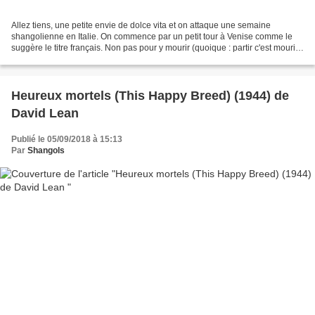
Allez tiens, une petite envie de dolce vita et on attaque une semaine
shangolienne en Italie. On commence par un petit tour à Venise comme le
suggère le titre français. Non pas pour y mourir (quoique : partir c'est mourir
un peu, aimer c'est mourir un...
Heureux mortels (This Happy Breed) (1944) de
David Lean
Publié le 05/09/2018 à 15:13
Par
Shangols