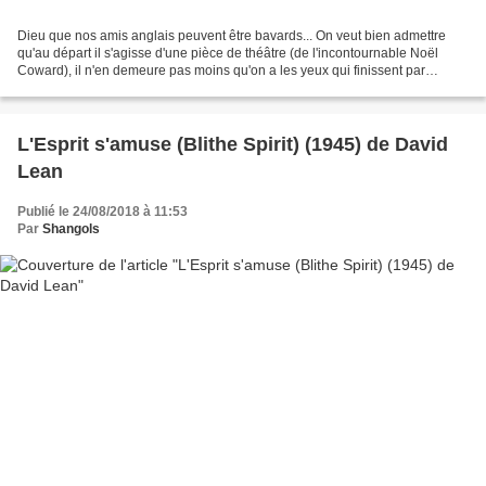
Dieu que nos amis anglais peuvent être bavards... On veut bien admettre
qu'au départ il s'agisse d'une pièce de théâtre (de l'incontournable Noël
Coward), il n'en demeure pas moins qu'on a les yeux qui finissent par
fatiguer à suivre ces trois lignes...
L'Esprit s'amuse (Blithe Spirit) (1945) de David
Lean
Publié le 24/08/2018 à 11:53
Par
Shangols