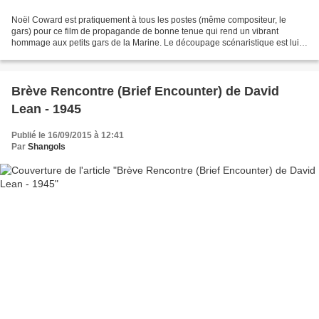
Noël Coward est pratiquement à tous les postes (même compositeur, le
gars) pour ce film de propagande de bonne tenue qui rend un vibrant
hommage aux petits gars de la Marine. Le découpage scénaristique est lui
assez basique : Coward et ses hommes mitraillent...
Brève Rencontre (Brief Encounter) de David
Lean - 1945
Publié le 16/09/2015 à 12:41
Par
Shangols