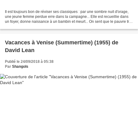
Il est toujours bon de réviser ses classiques : par une sombre nuit d'orage,
une jeune femme perdue erre dans la campagne... Elle est recueillie dans
un foyer, donne naissance à un bambin et meurt... On sent que le pauvre truc
hurlant n'est pas né sous...
Vacances à Venise (Summertime) (1955) de
David Lean
Publié le 24/09/2018 à 05:38
Par
Shangols