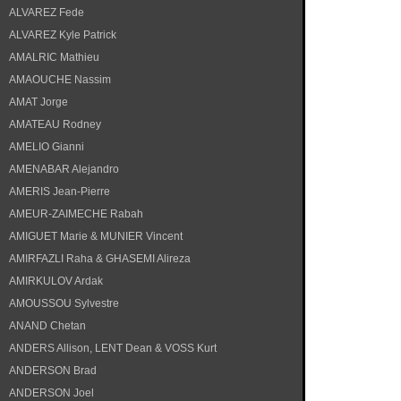
ALVAREZ Fede
ALVAREZ Kyle Patrick
AMALRIC Mathieu
AMAOUCHE Nassim
AMAT Jorge
AMATEAU Rodney
AMELIO Gianni
AMENABAR Alejandro
AMERIS Jean-Pierre
AMEUR-ZAIMECHE Rabah
AMIGUET Marie & MUNIER Vincent
AMIRFAZLI Raha & GHASEMI Alireza
AMIRKULOV Ardak
AMOUSSOU Sylvestre
ANAND Chetan
ANDERS Allison, LENT Dean & VOSS Kurt
ANDERSON Brad
ANDERSON Joel