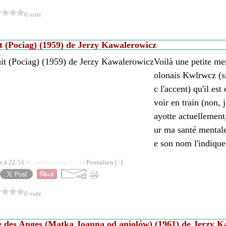
0 vote
t (Pociag) (1959) de Jerzy Kawalerowicz
Voilà une petite me
olonais Kwlrwcz (s
c l'accent) qu'il es
voir en train (non, 
ayotte actuellement,
ur ma santé mental
e son nom l'indique 
s à 22:51 -
Commentaires [
…
]
- Permalien [
#
]
0 vote
 des Anges (Matka Joanna od aniolów) (1961) de Jerzy K