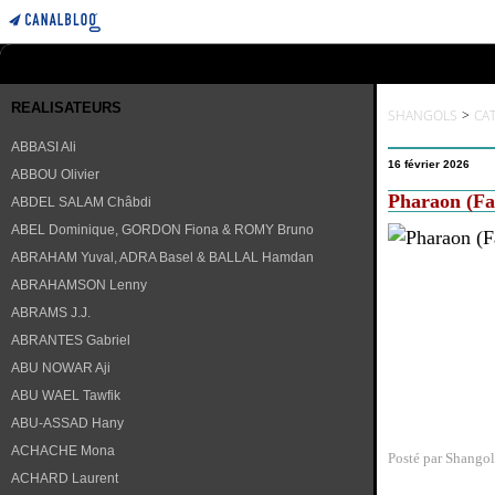
REALISATEURS
SHANGOLS
>
CA
ABBASI Ali
16 février 2026
ABBOU Olivier
Pharaon (Fa
ABDEL SALAM Châbdi
ABEL Dominique, GORDON Fiona & ROMY Bruno
ABRAHAM Yuval, ADRA Basel & BALLAL Hamdan
ABRAHAMSON Lenny
ABRAMS J.J.
ABRANTES Gabriel
ABU NOWAR Aji
ABU WAEL Tawfik
ABU-ASSAD Hany
ACHACHE Mona
Posté par Shangol
ACHARD Laurent