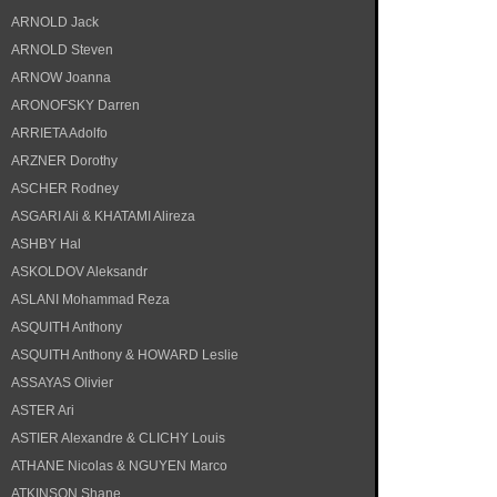
ARNOLD Jack
ARNOLD Steven
ARNOW Joanna
ARONOFSKY Darren
ARRIETA Adolfo
ARZNER Dorothy
ASCHER Rodney
ASGARI Ali & KHATAMI Alireza
ASHBY Hal
ASKOLDOV Aleksandr
ASLANI Mohammad Reza
ASQUITH Anthony
ASQUITH Anthony & HOWARD Leslie
ASSAYAS Olivier
ASTER Ari
ASTIER Alexandre & CLICHY Louis
ATHANE Nicolas & NGUYEN Marco
ATKINSON Shane