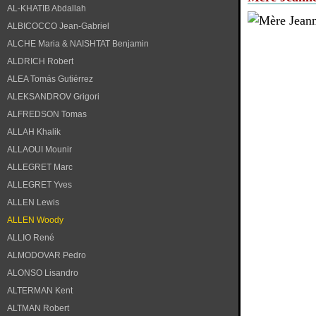
AL-KHATIB Abdallah
ALBICOCCO Jean-Gabriel
ALCHE Maria & NAISHTAT Benjamin
ALDRICH Robert
ALEA Tomás Gutiérrez
ALEKSANDROV Grigori
ALFREDSON Tomas
ALLAH Khalik
ALLAOUI Mounir
ALLEGRET Marc
ALLEGRET Yves
ALLEN Lewis
ALLEN Woody
ALLIO René
ALMODOVAR Pedro
ALONSO Lisandro
ALTERMAN Kent
ALTMAN Robert