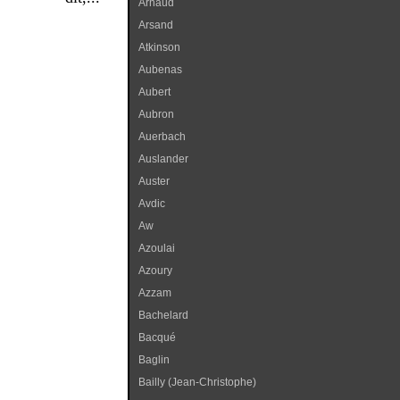
Arnaud
Arsand
Atkinson
Aubenas
Aubert
Aubron
Auerbach
Auslander
Auster
Avdic
Aw
Azoulai
Azoury
Azzam
Bachelard
Bacqué
Baglin
Bailly (Jean-Christophe)