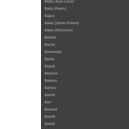
Bailly (Jean-Louis)
Bailly (Pierric)
Bajani
Baker (James Robert)
Baker (Nicholson)
Ballard
Balzac
Bamberger
Banks
Baqué
Barbéris
Barbery
Barnes
Barrett
Barr
Barrault
Barrett
Bartelt