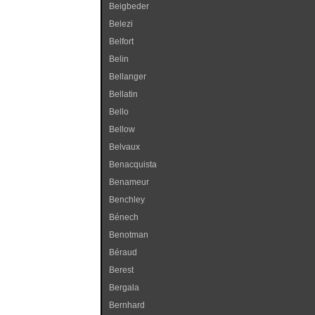
Beigbeder
Belezi
Belfort
Belin
Bellanger
Bellatin
Bello
Bellow
Belvaux
Benacquista
Benameur
Benchley
Bénech
Benotman
Béraud
Berest
Bergala
Bernhard