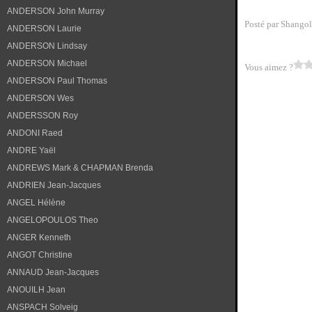
ANDERSON John Murray
Posté par Shangol
ANDERSON Laurie
ANDERSON Lindsay
ANDERSON Michael
Vous aimez ?
ANDERSON Paul Thomas
ANDERSON Wes
ANDERSSON Roy
ANDONI Raed
ANDRE Yaël
ANDREWS Mark & CHAPMAN Brenda
ANDRIEN Jean-Jacques
ANGEL Hélène
ANGELOPOULOS Theo
ANGER Kenneth
ANGOT Christine
ANNAUD Jean-Jacques
ANOUILH Jean
ANSPACH Solveig