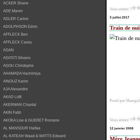
ACKER Shane
Vous aimez ?
ADE Maren
3 juillet 2017
ADLER Carine
ADOLPHSON Edvin
Train de nui
AFFLECK Ben
AFFLECK Casey
AGAN
AGOSTI Silvano
AGOU Christophe
AHAMADA Hachimiya
AINOUZ Karim
AJA Alexandre
AKAD Lütfi
Posté par Shangol
AKERMAN Chantal
AKIN Fatih
Vous aimez ?
AKOKA Lise & GUERET Romane
AL MANSOUR Haifaa
12 janvier 2008
AL-KATEAH Waad & WATTS Edward
Mère Jeanne