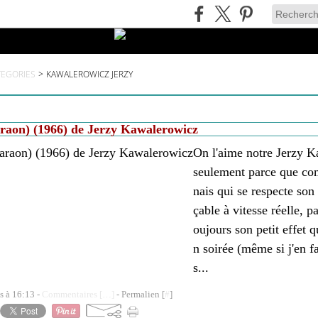
TEGORIES
>
KAWALEROWICZ JERZY
raon) (1966) de Jerzy Kawalerowicz
On l'aime notre Jerzy 
seulement parce que co
nais qui se respecte so
çable à vitesse réelle, pa
oujours son petit effet 
n soirée (même si j'en f
s...
s à 16:13 -
Commentaires [
…
]
- Permalien [
#
]