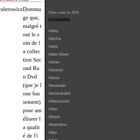
Domma
Films sortis en 2026
ge que,
ECRIVAINS
malgré t
Adely
out le s
Adichie
oin de l
Adimi
a collec
Adler-Olsen
tion Sec
Adrian
ond Ru
Aïssaoui
n Dvd
Alaoui
(que je l
Alexander
oue bas
Alexandrakis
sement)
Alikavazovic
Allen
pour am
Allison
éliorer l
Almendros
a qualit
Altan
é de l'i