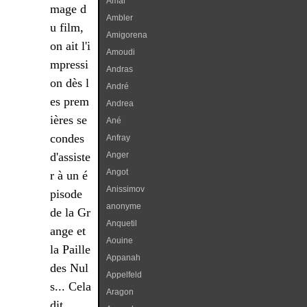
Amal
mage d
Ambler
u film,
Amigorena
on ait l'i
Amoudi
mpressi
Andras
on dès l
André
es prem
Andrea
ières se
Ané
condes
Anfray
d'assiste
Anger
Angot
r à un é
Anissimov
pisode
anonyme
de la Gr
Anquetil
ange et
Aouine
la Paille
Appanah
des Nul
Appelfeld
s... Cela
Aragon
dit,...