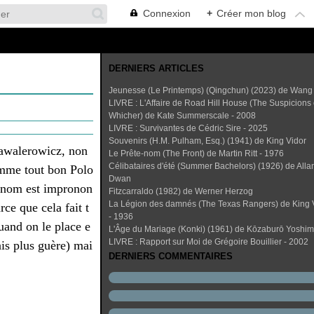
Connexion
+
Créer mon blog
DERNIERS ARTICLES
Jeunesse (Le Printemps) (Qingchun) (2023) de Wang
LIVRE : L'Affaire de Road Hill House (The Suspicions 
Whicher) de Kate Summerscale - 2008
LIVRE : Survivantes de Cédric Sire - 2025
Souvenirs (H.M. Pulham, Esq.) (1941) de King Vidor
Kawalerowicz, non
Le Prête-nom (The Front) de Martin Ritt - 1976
Célibataires d'été (Summer Bachelors) (1926) de Alla
mme tout bon Polo
Dwan
n nom est impronon
Fitzcarraldo (1982) de Werner Herzog
La Légion des damnés (The Texas Rangers) de King 
rce que cela fait t
- 1936
quand on le place e
L'Âge du Mariage (Konki) (1961) de Kōzaburō Yoshi
LIVRE : Rapport sur Moi de Grégoire Bouillier - 2002
ais plus guère) mai
DERNIERS COMMENTAIRES