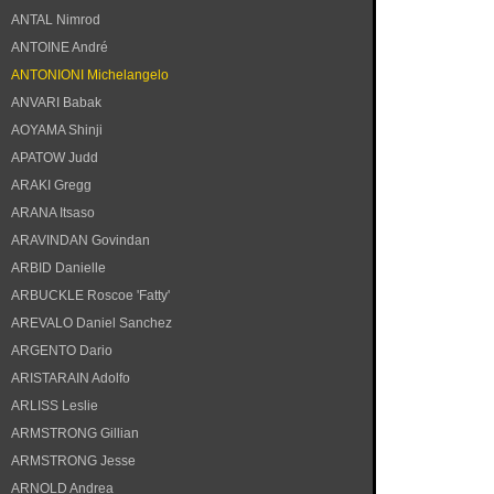
ANTAL Nimrod
ANTOINE André
ANTONIONI Michelangelo
ANVARI Babak
AOYAMA Shinji
APATOW Judd
ARAKI Gregg
ARANA Itsaso
ARAVINDAN Govindan
ARBID Danielle
ARBUCKLE Roscoe 'Fatty'
AREVALO Daniel Sanchez
ARGENTO Dario
ARISTARAIN Adolfo
ARLISS Leslie
ARMSTRONG Gillian
ARMSTRONG Jesse
ARNOLD Andrea