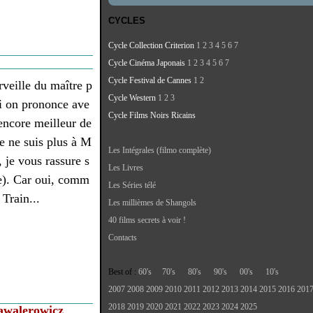
CYCLES
Cycle Collection Criterion
1
2
3
4
5
6
7
Cycle Cinéma Japonais
1
2
3
4
5
6
7
Cycle Festival de Cannes
1
2
rveille du maître p
Cycle Western
1
2
3
i on prononce ave
Cycle Films Noirs Ricains
t encore meilleur de
je ne suis plus à M
Les Intégrales (filmo complète)
 je vous rassure s
Les Livres
e). Car oui, comm
Les Séries télé
Train...
Les millièmes de Shangols
40 films secrets à voir !
Contacts
Best of :
60's
70's
80's
90's
00's
10's
2007
2008
2009
2010
2011
2012
2013
2014
2015
2016
201
2018
2019
2020
2021
2022
2023
2024
2025
awalerowicz