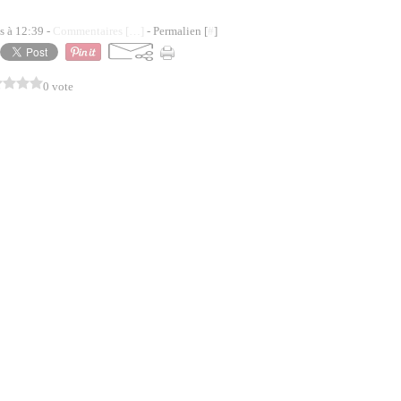
s à 12:39 -
Commentaires [
…
]
- Permalien [
#
]
0 vote