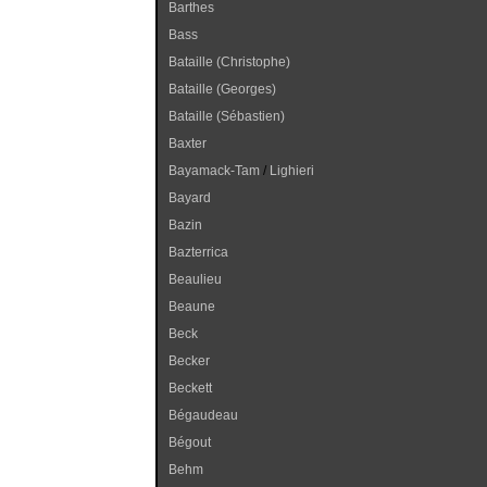
Barthes
Bass
Bataille (Christophe)
Bataille (Georges)
Bataille (Sébastien)
Baxter
Bayamack-Tam
/
Lighieri
Bayard
Bazin
Bazterrica
Beaulieu
Beaune
Beck
Becker
Beckett
Bégaudeau
Bégout
Behm