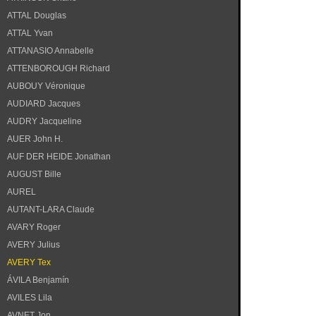
ATTAL Douglas
ATTAL Yvan
ATTANASIO Annabelle
ATTENBOROUGH Richard
AUBOUY Véronique
AUDIARD Jacques
AUDRY Jacqueline
AUER John H.
AUF DER HEIDE Jonathan
AUGUST Bille
AUREL
AUTANT-LARA Claude
AVARY Roger
AVERY Julius
AVERY Tex
ÁVILA Benjamín
AVILES Lila
AVNET Jon