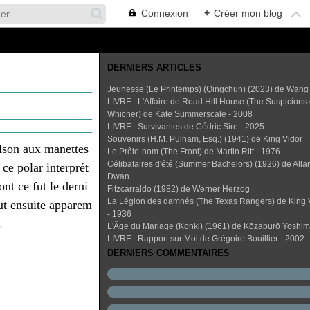
Connexion
+
Créer mon blog
DERNIERS ARTICLES
Jeunesse (Le Printemps) (Qingchun) (2023) de Wang
LIVRE : L'Affaire de Road Hill House (The Suspicions 
Whicher) de Kate Summerscale - 2008
LIVRE : Survivantes de Cédric Sire - 2025
Souvenirs (H.M. Pulham, Esq.) (1941) de King Vidor
arlson aux manettes
Le Prête-nom (The Front) de Martin Ritt - 1976
Célibataires d'été (Summer Bachelors) (1926) de Alla
ce polar interprét
Dwan
nt ce fut le derni
Fitzcarraldo (1982) de Werner Herzog
La Légion des damnés (The Texas Rangers) de King 
fut ensuite apparem
- 1936
.
L'Âge du Mariage (Konki) (1961) de Kōzaburō Yoshi
LIVRE : Rapport sur Moi de Grégoire Bouillier - 2002
DERNIERS COMMENTAIRES