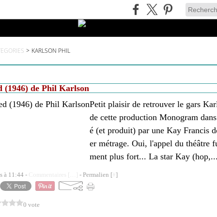
TEGORIES
>
KARLSON PHIL
 (1946) de Phil Karlson
Petit plaisir de retrouver le gars K
de cette production Monogram dans 
é (et produit) par une Kay Francis do
er métrage. Oui, l'appel du théâtre 
ment plus fort... La star Kay (hop,..
s à 11:44 -
Commentaires [
…
]
- Permalien [
#
]
0 vote