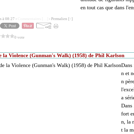
en tout cas que dans l'en
s à 08:27 -
Commentaires [
…
]
- Permalien [
#
]
0 vote
e la Violence (Gunman's Walk) (1958) de Phil Karlson
Dans 
n et 
n père
l'exce
a sér
Dans l
fort 
n, la
t la m