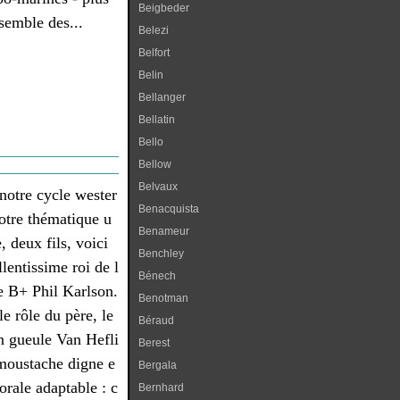
Beigbeder
semble des...
Belezi
Belfort
Belin
Bellanger
Bellatin
Bello
Bellow
Belvaux
notre cycle wester
Benacquista
notre thématique u
Benameur
, deux fils, voici
Benchley
llentissime roi de l
Bénech
ie B+ Phil Karlson.
Benotman
e rôle du père, le
Béraud
en gueule Van Hefli
Berest
 moustache digne e
Bergala
orale adaptable : c
Bernhard