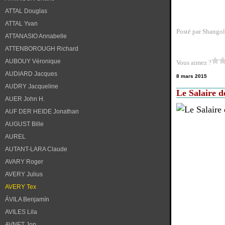
ATTAL Douglas
ATTAL Yvan
Posté par Shangol
ATTANASIO Annabelle
ATTENBOROUGH Richard
AUBOUY Véronique
Vous aimez ?
AUDIARD Jacques
8 mars 2015
AUDRY Jacqueline
Le Salaire d
AUER John H.
AUF DER HEIDE Jonathan
AUGUST Bille
AUREL
AUTANT-LARA Claude
AVARY Roger
AVERY Julius
AVERY Tex
ÁVILA Benjamín
AVILES Lila
AVNET Jon