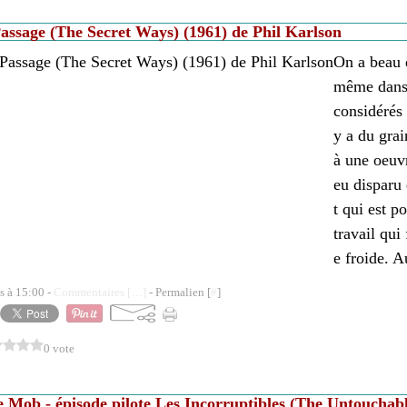
assage (The Secret Ways) (1961) de Phil Karlson
On a beau d
même dans 
considérés
y a du grai
à une oeuv
eu disparu 
t qui est p
travail qui
e froide. A
s à 15:00 -
Commentaires [
…
]
- Permalien [
#
]
0 vote
 Mob - épisode pilote Les Incorruptibles (The Untouchabl