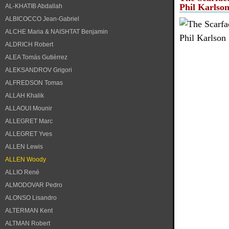
Phil Karlso
AL-KHATIB Abdallah
ALBICOCCO Jean-Gabriel
ALCHE Maria & NAISHTAT Benjamin
ALDRICH Robert
ALEA Tomás Gutiérrez
ALEKSANDROV Grigori
ALFREDSON Tomas
ALLAH Khalik
ALLAOUI Mounir
ALLEGRET Marc
ALLEGRET Yves
ALLEN Lewis
ALLEN Woody
ALLIO René
ALMODOVAR Pedro
ALONSO Lisandro
ALTERMAN Kent
ALTMAN Robert