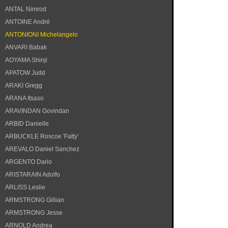
ANTAL Nimrod
ANTOINE André
ANTONIONI Michelangelo
ANVARI Babak
AOYAMA Shinji
APATOW Judd
ARAKI Gregg
ARANA Itsaso
ARAVINDAN Govindan
ARBID Danielle
ARBUCKLE Roscoe 'Fatty'
AREVALO Daniel Sanchez
ARGENTO Dario
ARISTARAIN Adolfo
ARLISS Leslie
ARMSTRONG Gillian
ARMSTRONG Jesse
ARNOLD Andrea