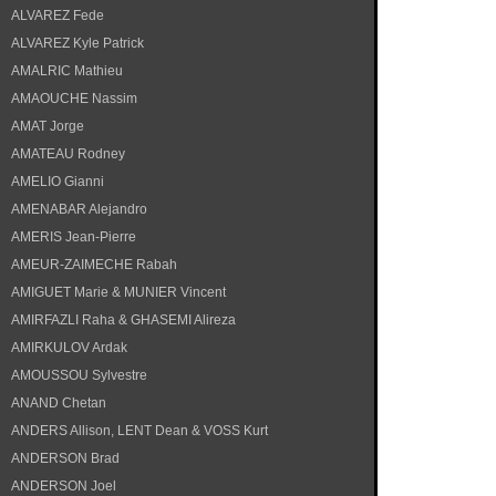
ALVAREZ Fede
ALVAREZ Kyle Patrick
AMALRIC Mathieu
AMAOUCHE Nassim
AMAT Jorge
AMATEAU Rodney
AMELIO Gianni
AMENABAR Alejandro
AMERIS Jean-Pierre
AMEUR-ZAIMECHE Rabah
AMIGUET Marie & MUNIER Vincent
AMIRFAZLI Raha & GHASEMI Alireza
AMIRKULOV Ardak
AMOUSSOU Sylvestre
ANAND Chetan
ANDERS Allison, LENT Dean & VOSS Kurt
ANDERSON Brad
ANDERSON Joel