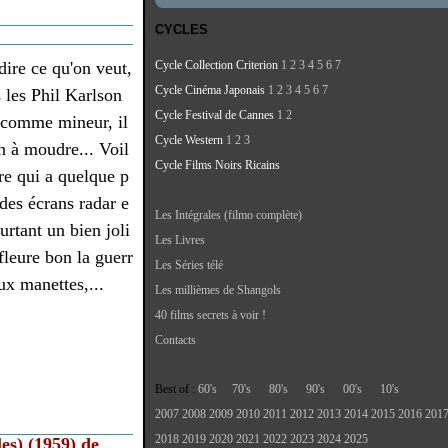
CYCLES
ire ce qu'on veut,
Cycle Collection Criterion
1
2
3
4
5
6
7
Cycle Cinéma Japonais
1
2
3
4
5
6
7
les Phil Karlson
Cycle Festival de Cannes
1
2
 comme mineur, il
Cycle Western
1
2
3
n à moudre... Voil
Cycle Films Noirs Ricains
re qui a quelque p
des écrans radar e
Les Intégrales (filmo complète)
ourtant un bien joli
Les Livres
 fleure bon la guerr
Les Séries télé
ux manettes,...
Les millièmes de Shangols
40 films secrets à voir !
Contacts
Best of :
60's
70's
80's
90's
00's
10's
2007
2008
2009
2010
2011
2012
2013
2014
2015
2016
201
2018
2019
2020
2021
2022
2023
2024
2025
es) (1959) de