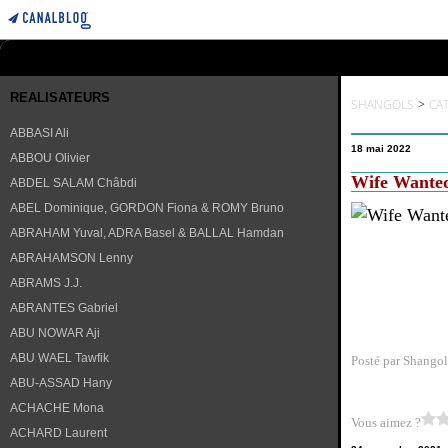
REALISATEURS
SHANGOLS
>
CA
ABBASI Ali
18 mai 2022
ABBOU Olivier
Wife Wanted
ABDEL SALAM Châbdi
ABEL Dominique, GORDON Fiona & ROMY Bruno
ABRAHAM Yuval, ADRA Basel & BALLAL Hamdan
ABRAHAMSON Lenny
ABRAMS J.J.
ABRANTES Gabriel
ABU NOWAR Aji
ABU WAEL Tawfik
Posté par Shangol
ABU-ASSAD Hany
ACHACHE Mona
Vous aimez ?
ACHARD Laurent