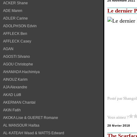
24 novembre 2021
ACKER Shane
Le dernier P
ADE Maren
ADLER Carine
ADOLPHSON Edvin
AFFLECK Ben
AFFLECK Casey
AGAN
AGOSTI Silvano
AGOU Christophe
AHAMADA Hachimiya
AINOUZ Karim
AJA Alexandre
AKAD Lütfi
Posté par Shangol
AKERMAN Chantal
AKIN Fatih
Vous aimez ?
AKOKA Lise & GUERET Romane
AL MANSOUR Haifaa
28 février 2018
AL-KATEAH Waad & WATTS Edward
The Scarface