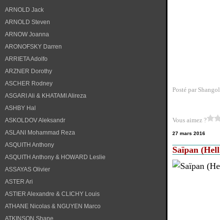
ARNOLD Jack
ARNOLD Steven
ARNOW Joanna
ARONOFSKY Darren
ARRIETA Adolfo
ARZNER Dorothy
ASCHER Rodney
Posté par Shangol
ASGARI Ali & KHATAMI Alireza
ASHBY Hal
Vous aimez ?
ASKOLDOV Aleksandr
ASLANI Mohammad Reza
27 mars 2016
ASQUITH Anthony
Saïpan (Hell
ASQUITH Anthony & HOWARD Leslie
ASSAYAS Olivier
ASTER Ari
ASTIER Alexandre & CLICHY Louis
ATHANE Nicolas & NGUYEN Marco
ATKINSON Shane