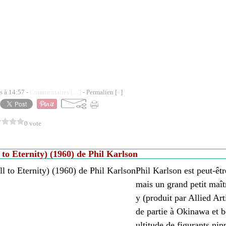
s à 14:57 -
Commentaires [
…
]
- Permalien [
#
]
0 vote
 to Eternity) (1960) de Phil Karlson
Phil Karlson est peut-êtr
mais un grand petit maîtr
y (produit par Allied Art
de partie à Okinawa et b
ultitude de figurants ni