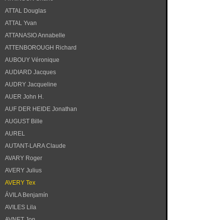
ATTAL Douglas
ATTAL Yvan
ATTANASIO Annabelle
ATTENBOROUGH Richard
AUBOUY Véronique
AUDIARD Jacques
AUDRY Jacqueline
AUER John H.
AUF DER HEIDE Jonathan
AUGUST Bille
AUREL
AUTANT-LARA Claude
AVARY Roger
AVERY Julius
AVERY Tex
ÁVILA Benjamín
AVILES Lila
AVNET Jon