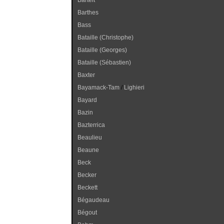
Bartelt
Barthes
Bass
Bataille (Christophe)
Bataille (Georges)
Bataille (Sébastien)
Baxter
Bayamack-Tam
/
Lighieri
Bayard
Bazin
Bazterrica
Beaulieu
Beaune
Beck
Becker
Beckett
Bégaudeau
Bégout