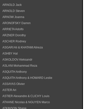
ARNOLD Jack
ARNOLD Steven
ARNOW Joanna
ARONOFSKY Darren
ARRIETA Adolfo
ARZNER Dorothy
ASCHER Rodney
ASGARI Ali & KHATAMI Alireza
ASHBY Hal
ASKOLDOV Aleksandr
ASLANI Mohammad Reza
ASQUITH Anthony
ASQUITH Anthony & HOWARD Leslie
ASSAYAS Olivier
ASTER Ari
ASTIER Alexandre & CLICHY Louis
ATHANE Nicolas & NGUYEN Marco
ATKINSON Shane