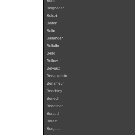
Behm
Beigbeder
Belezi
Belfort
Belin
Bellanger
Bellatin
Bello
Bellow
Belvaux
Benacquista
Benameur
Benchley
Bénech
Benotman
Béraud
Berest
Bergala