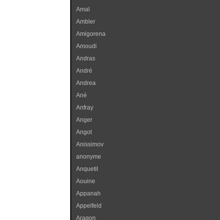
Amal
Ambler
Amigorena
Amoudi
Andras
André
Andrea
Ané
Anfray
Anger
Angot
Anissimov
anonyme
Anquetil
Aouine
Appanah
Appelfeld
Aragon