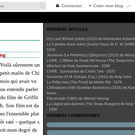
Connexion
+
Créer mon blog
DERNIERS ARTICLES
Dry Leaf (Khmeli potoli) (2025) de Aleksandre Koberi
Le Calvaire d'une mère (Scarlet Days) de D. W. Griffith
1919
ang
Jeunesse (Le Printemps) (Qingchun) (2023) de Wang
LIVRE : L'Affaire de Road Hill House (The Suspicions 
Voilà sûrement un
Whicher) de Kate Summerscale - 2008
LIVRE : Survivantes de Cédric Sire - 2025
petit malin de Chi
Souvenirs (H.M. Pulham, Esq.) (1941) de King Vidor
nois qui avait vu
Le Prête-nom (The Front) de Martin Ritt - 1976
Célibataires d'été (Summer Bachelors) (1926) de Alla
ou entendu parler
Dwan
du film de Griffit
Fitzcarraldo (1982) de Werner Herzog
La Légion des damnés (The Texas Rangers) de King 
h. Son film est da
- 1936
ns l'ensemble plut
DERNIERS COMMENTAIRES
ôt raté - quelque s
oit mon degré de