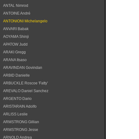
ANTAL Nimrod
ANTOINE André
ANTONIONI Michelangelo
ANVARI Babak
AOYAMA Shinji
APATOW Judd
ARAKI Gregg
ARANA Itsaso
ARAVINDAN Govindan
ARBID Danielle
ARBUCKLE Roscoe 'Fatty'
AREVALO Daniel Sanchez
ARGENTO Dario
ARISTARAIN Adolfo
ARLISS Leslie
ARMSTRONG Gillian
ARMSTRONG Jesse
ARNOLD Andrea