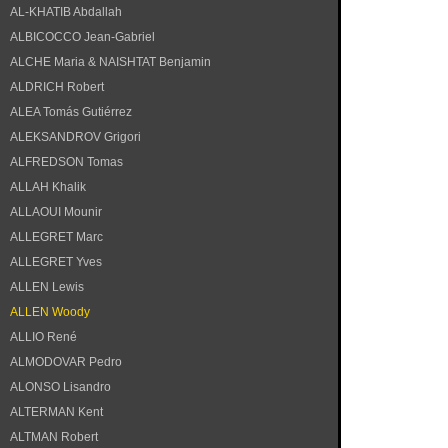
AL-KHATIB Abdallah
ALBICOCCO Jean-Gabriel
ALCHE Maria & NAISHTAT Benjamin
ALDRICH Robert
ALEA Tomás Gutiérrez
ALEKSANDROV Grigori
ALFREDSON Tomas
ALLAH Khalik
ALLAOUI Mounir
ALLEGRET Marc
ALLEGRET Yves
ALLEN Lewis
ALLEN Woody
ALLIO René
ALMODOVAR Pedro
ALONSO Lisandro
ALTERMAN Kent
ALTMAN Robert