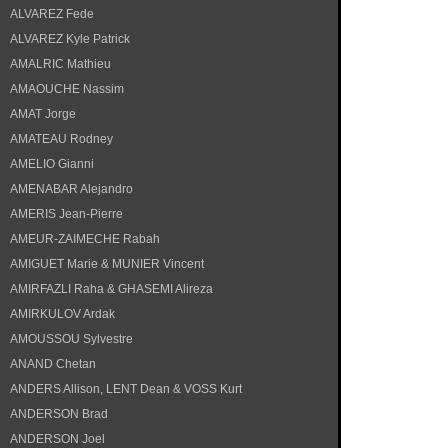
ALVAREZ Fede
ALVAREZ Kyle Patrick
AMALRIC Mathieu
AMAOUCHE Nassim
AMAT Jorge
AMATEAU Rodney
AMELIO Gianni
AMENABAR Alejandro
AMERIS Jean-Pierre
AMEUR-ZAIMECHE Rabah
AMIGUET Marie & MUNIER Vincent
AMIRFAZLI Raha & GHASEMI Alireza
AMIRKULOV Ardak
AMOUSSOU Sylvestre
ANAND Chetan
ANDERS Allison, LENT Dean & VOSS Kurt
ANDERSON Brad
ANDERSON Joel