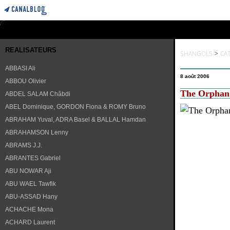
REALISATEURS
SHANGOLS
>
CA
ABBASI Ali
8 août 2006
ABBOU Olivier
The Orphan 
ABDEL SALAM Châbdi
ABEL Dominique, GORDON Fiona & ROMY Bruno
ABRAHAM Yuval, ADRA Basel & BALLAL Hamdan
ABRAHAMSON Lenny
ABRAMS J.J.
ABRANTES Gabriel
ABU NOWAR Aji
ABU WAEL Tawfik
ABU-ASSAD Hany
ACHACHE Mona
ACHARD Laurent