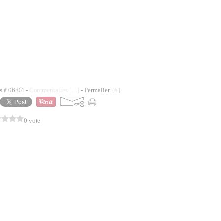
s à 06:04 -
Commentaires [
…
]
- Permalien [
#
]
0 vote