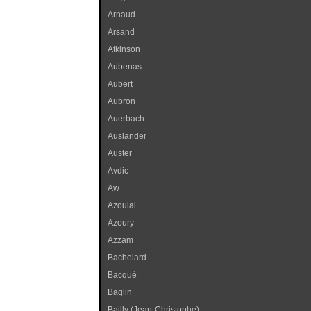
Arnaud
Arsand
Atkinson
Aubenas
Aubert
Aubron
Auerbach
Auslander
Auster
Avdic
Aw
Azoulai
Azoury
Azzam
Bachelard
Bacqué
Baglin
Bailly (Jean-Christophe)