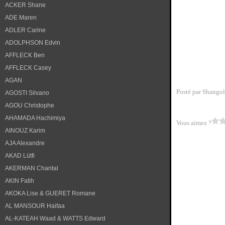
ACKER Shane
ADE Maren
ADLER Carine
ADOLPHSON Edvin
AFFLECK Ben
AFFLECK Casey
AGAN
Posté par Shangol
AGOSTI Silvano
AGOU Christophe
AHAMADA Hachimiya
Vous aimez ?
AINOUZ Karim
AJA Alexandre
AKAD Lütfi
AKERMAN Chantal
AKIN Fatih
AKOKA Lise & GUERET Romane
AL MANSOUR Haifaa
AL-KATEAH Waad & WATTS Edward