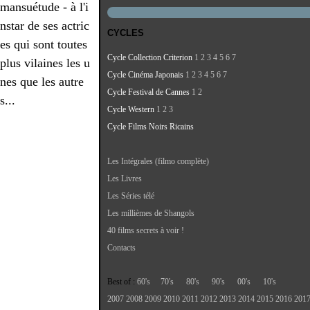
mansuétude - à l'i
nstar de ses actric
CYCLES
es qui sont toutes
Cycle Collection Criterion
1
2
3
4
5
6
7
plus vilaines les u
Cycle Cinéma Japonais
1
2
3
4
5
6
7
nes que les autre
Cycle Festival de Cannes
1
2
s...
Cycle Western
1
2
3
Cycle Films Noirs Ricains
Les Intégrales (filmo complète)
Les Livres
Les Séries télé
Les millièmes de Shangols
40 films secrets à voir !
Contacts
Best of :
60's
70's
80's
90's
00's
10's
2007
2008
2009
2010
2011
2012
2013
2014
2015
2016
201