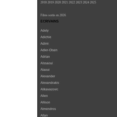
2018
2019
2020
2021
2022
2023
2024
2025
Films sortis en 2026
ECRIVAINS
Adely
Adichie
Adimi
Adler-Olsen
Adrian
Aïssaoui
Alaoui
Alexander
Alexandrakis
Alikavazovic
Allen
Allison
Almendros
Altan