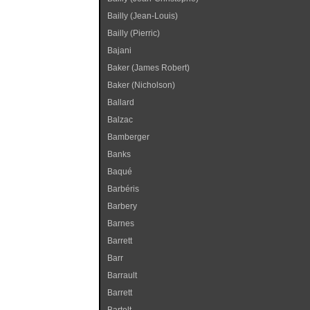
Bailly (Jean-Louis)
Bailly (Pierric)
Bajani
Baker (James Robert)
Baker (Nicholson)
Ballard
Balzac
Bamberger
Banks
Baqué
Barbéris
Barbery
Barnes
Barrett
Barr
Barrault
Barrett