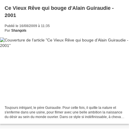
Ce Vieux Rêve qui bouge d'Alain Guiraudie -
2001
Publié le 16/08/2009 à 11:35
Par
Shangols
Toujours intrigant, le père Guiraudie. Pour cette fois, il quitte la nature et
s'enferme dans une usine, pour filmer avec une belle ambition la naissance
du désir au sein du monde ouvrier. Dans ce style si indéfinissable, à cheval
entre le vide intersidéral...