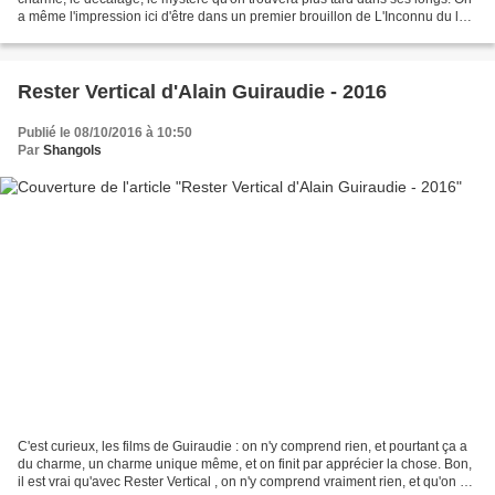
a même l'impression ici d'être dans un premier brouillon de L'Inconnu du lac,
avec ce calme trompeur dans...
Rester Vertical d'Alain Guiraudie - 2016
Publié le 08/10/2016 à 10:50
Par
Shangols
C'est curieux, les films de Guiraudie : on n'y comprend rien, et pourtant ça a
du charme, un charme unique même, et on finit par apprécier la chose. Bon,
il est vrai qu'avec Rester Vertical , on n'y comprend vraiment rien, et qu'on est