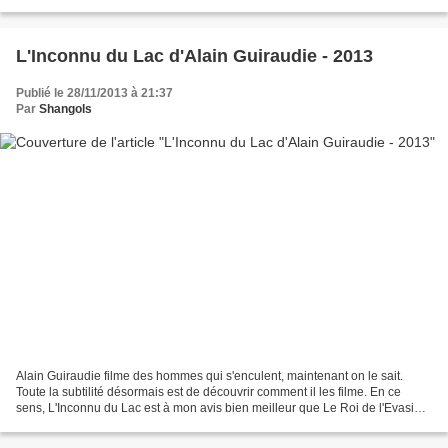
face à un des moins...
L'Inconnu du Lac d'Alain Guiraudie - 2013
Publié le 28/11/2013 à 21:37
Par
Shangols
Alain Guiraudie filme des hommes qui s'enculent, maintenant on le sait.
Toute la subtilité désormais est de découvrir comment il les filme. En ce
sens, L'Inconnu du Lac est à mon avis bien meilleur que Le Roi de l'Evasion
, qui partait parfois en sucette...