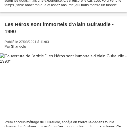
selon les goûts, mais une expérience. C'est encore le cas avec Voici venu le
temps , fable anachronique et assez absurde, qui nous montre un monde
disparu et pourtant étrangement...
Les Héros sont immortels d'Alain Guiraudie -
1990
Publié le 27/03/2021 à 11:03
Par
Shangols
Premier court-métrage de Guiraudie, et déjà on trouve là-dedans tout le
charme, le décalage, le mystère qu'on trouvera plus tard dans ses longs. On