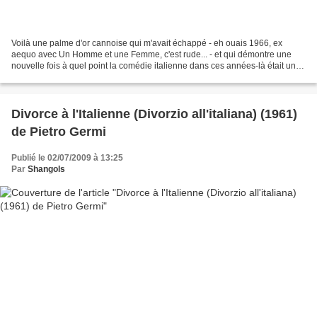
Voilà une palme d'or cannoise qui m'avait échappé - eh ouais 1966, ex
aequo avec Un Homme et une Femme, c'est rude... - et qui démontre une
nouvelle fois à quel point la comédie italienne dans ces années-là était un
festival d'acteurs, d'actrices sublimes,...
Divorce à l'Italienne (Divorzio all'italiana) (1961)
de Pietro Germi
Publié le 02/07/2009 à 13:25
Par
Shangols