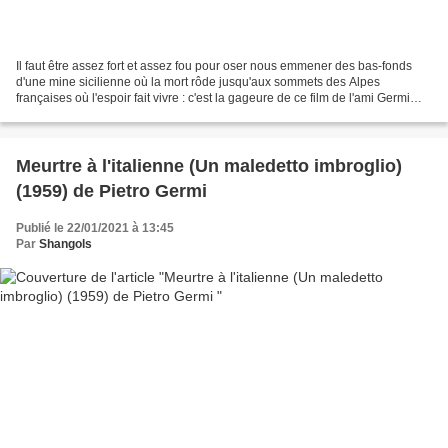
Il faut être assez fort et assez fou pour oser nous emmener des bas-fonds
d'une mine sicilienne où la mort rôde jusqu'aux sommets des Alpes
françaises où l'espoir fait vivre : c'est la gageure de ce film de l'ami Germi
(avec l'incontournable Fellini en...
Meurtre à l'italienne (Un maledetto imbroglio)
(1959) de Pietro Germi
Publié le 22/01/2021 à 13:45
Par
Shangols