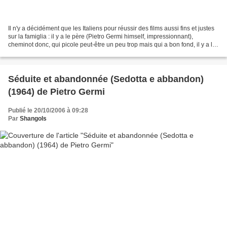
Il n'y a décidément que les Italiens pour réussir des films aussi fins et justes
sur la famiglia : il y a le père (Pietro Germi himself, impressionnant),
cheminot donc, qui picole peut-être un peu trop mais qui a bon fond, il y a la
fille qui flirte sûrement...
Séduite et abandonnée (Sedotta e abbandon)
(1964) de Pietro Germi
Publié le 20/10/2006 à 09:28
Par
Shangols