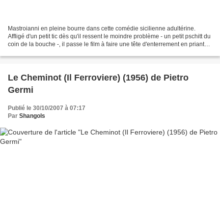
Mastroianni en pleine bourre dans cette comédie sicilienne adultérine.
Affligé d'un petit tic dès qu'il ressent le moindre problème - un petit pschitt du
coin de la bouche -, il passe le film à faire une tête d'enterrement en priant
pour que tout se goupille...
Le Cheminot (Il Ferroviere) (1956) de Pietro
Germi
Publié le 30/10/2007 à 07:17
Par
Shangols