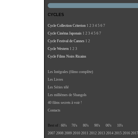
CYCLES
Cycle Collection Criterion
1
2
3
4
5
6
7
Cycle Cinéma Japonais
1
2
3
4
5
6
7
Cycle Festival de Cannes
1
2
Cycle Western
1
2
3
Cycle Films Noirs Ricains
Les Intégrales (filmo complète)
Les Livres
Les Séries télé
Les millièmes de Shangols
40 films secrets à voir !
Contacts
Best of :
60's
70's
80's
90's
00's
10's
2007
2008
2009
2010
2011
2012
2013
2014
2015
2016
201