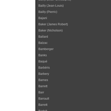
Bailly (Jean-Louis)
Bailly (Pierric)
Bajani
Baker (James Robert)
Baker (Nicholson)
Ballard
Balzac
Bamberger
Banks
Baqué
Barbéris
Barbery
Barnes
Barrett
Barr
Barrault
Barrett