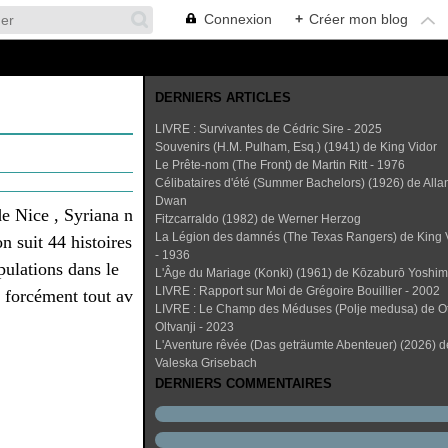
Connexion
+
Créer mon blog
DERNIERS ARTICLES
LIVRE : Survivantes de Cédric Sire - 2025
Souvenirs (H.M. Pulham, Esq.) (1941) de King Vidor
Le Prête-nom (The Front) de Martin Ritt - 1976
Célibataires d'été (Summer Bachelors) (1926) de Alla
Dwan
e Nice , Syriana n
Fitzcarraldo (1982) de Werner Herzog
La Légion des damnés (The Texas Rangers) de King 
n suit 44 histoires
- 1936
pulations dans le
L'Âge du Mariage (Konki) (1961) de Kōzaburō Yoshi
LIVRE : Rapport sur Moi de Grégoire Bouillier - 2002
 forcément tout av
LIVRE : Le Champ des Méduses (Polje medusa) de O
Oltvanji - 2023
L'Aventure rêvée (Das geträumte Abenteuer) (2026) d
Valeska Grisebach
DERNIERS COMMENTAIRES