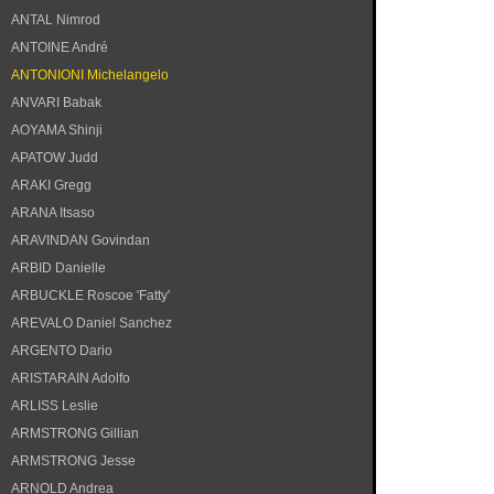
ANTAL Nimrod
ANTOINE André
ANTONIONI Michelangelo
ANVARI Babak
AOYAMA Shinji
APATOW Judd
ARAKI Gregg
ARANA Itsaso
ARAVINDAN Govindan
ARBID Danielle
ARBUCKLE Roscoe 'Fatty'
AREVALO Daniel Sanchez
ARGENTO Dario
ARISTARAIN Adolfo
ARLISS Leslie
ARMSTRONG Gillian
ARMSTRONG Jesse
ARNOLD Andrea