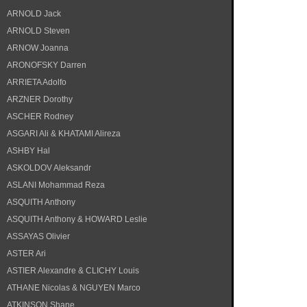
ARNOLD Jack
ARNOLD Steven
ARNOW Joanna
ARONOFSKY Darren
ARRIETA Adolfo
ARZNER Dorothy
ASCHER Rodney
ASGARI Ali & KHATAMI Alireza
ASHBY Hal
ASKOLDOV Aleksandr
ASLANI Mohammad Reza
ASQUITH Anthony
ASQUITH Anthony & HOWARD Leslie
ASSAYAS Olivier
ASTER Ari
ASTIER Alexandre & CLICHY Louis
ATHANE Nicolas & NGUYEN Marco
ATKINSON Shane