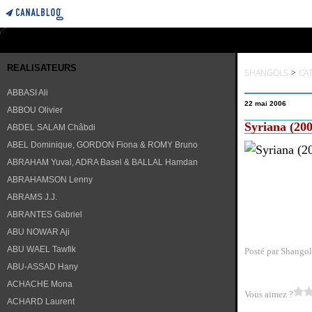
REALISATEURS
SHANGOLS
>
CA
ABBASI Ali
22 mai 2006
ABBOU Olivier
Syriana (20
ABDEL SALAM Châbdi
ABEL Dominique, GORDON Fiona & ROMY Bruno
ABRAHAM Yuval, ADRA Basel & BALLAL Hamdan
ABRAHAMSON Lenny
ABRAMS J.J.
ABRANTES Gabriel
ABU NOWAR Aji
ABU WAEL Tawfik
Posté par Shangol
ABU-ASSAD Hany
ACHACHE Mona
Vous aimez ?
ACHARD Laurent