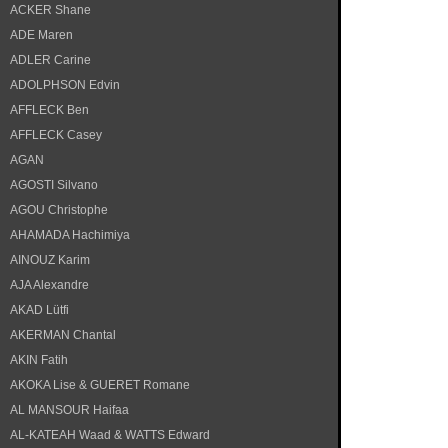
ACKER Shane
ADE Maren
ADLER Carine
ADOLPHSON Edvin
AFFLECK Ben
AFFLECK Casey
AGAN
AGOSTI Silvano
AGOU Christophe
AHAMADA Hachimiya
AINOUZ Karim
AJA Alexandre
AKAD Lütfi
AKERMAN Chantal
AKIN Fatih
AKOKA Lise & GUERET Romane
AL MANSOUR Haifaa
AL-KATEAH Waad & WATTS Edward