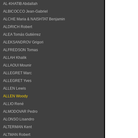
AL-KHATIB Abdallah
ALBICOCCO Jean-Gabriel
ALCHE Maria & NAISHTAT Benjamin
ALDRICH Robert
ALEA Tomás Gutiérrez
ALEKSANDROV Grigori
ALFREDSON Tomas
ALLAH Khalik
ALLAOUI Mounir
ALLEGRET Marc
ALLEGRET Yves
ALLEN Lewis
ALLEN Woody
ALLIO René
ALMODOVAR Pedro
ALONSO Lisandro
ALTERMAN Kent
ALTMAN Robert