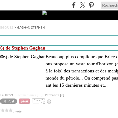
TEGORIES
>
GAGHAN STEPHEN
06) de Stephen Gaghan
Beaucoup plus compliqué que Brice d
ous propose un vaste tour d'horizon (o
à la fois) des transactions et des mani
monde du pétrole... On comprend pas
ant les 15 dernières minutes et...
s à 10:59 -
Commentaires [
…
]
- Permalien [
#
]
0 vote