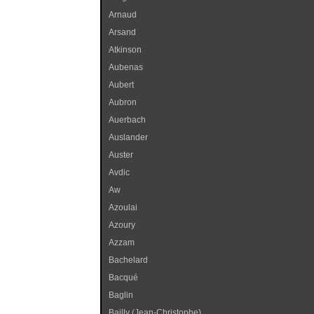
Arnaud
Arsand
Atkinson
Aubenas
Aubert
Aubron
Auerbach
Auslander
Auster
Avdic
Aw
Azoulai
Azoury
Azzam
Bachelard
Bacqué
Baglin
Bailly (Jean-Christophe)