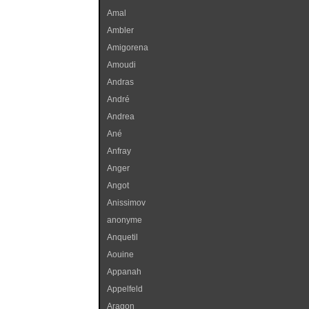
Amal
Ambler
Amigorena
Amoudi
Andras
André
Andrea
Ané
Anfray
Anger
Angot
Anissimov
anonyme
Anquetil
Aouine
Appanah
Appelfeld
Aragon