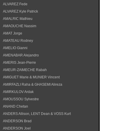
ALVAREZ Fede
ALVAREZ Kyle Patrick
AMALRIC Mathieu
AMAOUCHE Nassim
AMAT Jorge
AMATEAU Rodney
AMELIO Gianni
AMENABAR Alejandro
AMERIS Jean-Pierre
AMEUR-ZAIMECHE Rabah
AMIGUET Marie & MUNIER Vincent
AMIRFAZLI Raha & GHASEMI Alireza
AMIRKULOV Ardak
AMOUSSOU Sylvestre
ANAND Chetan
ANDERS Allison, LENT Dean & VOSS Kurt
ANDERSON Brad
ANDERSON Joel