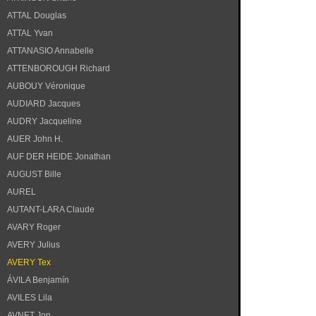
ATTAL Douglas
ATTAL Yvan
ATTANASIO Annabelle
ATTENBOROUGH Richard
AUBOUY Véronique
AUDIARD Jacques
AUDRY Jacqueline
AUER John H.
AUF DER HEIDE Jonathan
AUGUST Bille
AUREL
AUTANT-LARA Claude
AVARY Roger
AVERY Julius
AVERY Tex
ÁVILA Benjamín
AVILES Lila
AVNET Jon