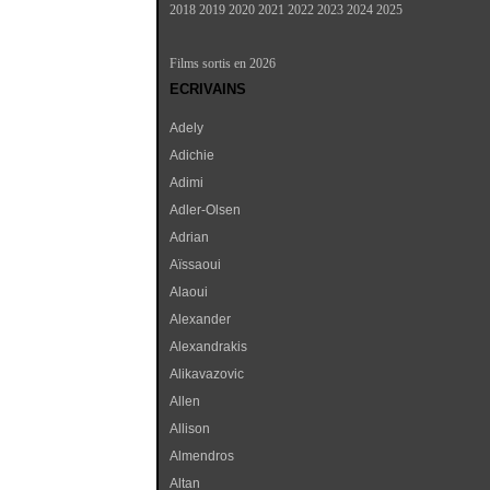
2018
2019
2020
2021
2022
2023
2024
2025
Films sortis en 2026
ECRIVAINS
Adely
Adichie
Adimi
Adler-Olsen
Adrian
Aïssaoui
Alaoui
Alexander
Alexandrakis
Alikavazovic
Allen
Allison
Almendros
Altan