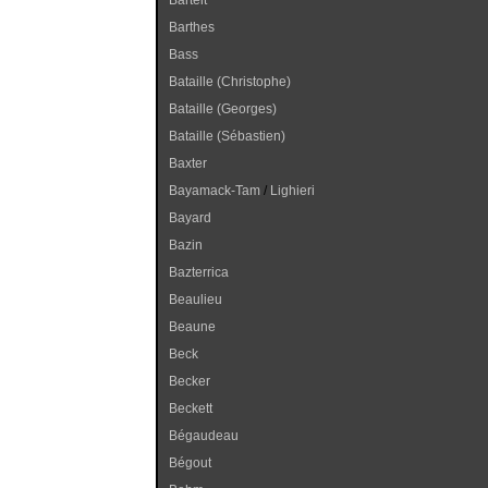
Bartelt
Barthes
Bass
Bataille (Christophe)
Bataille (Georges)
Bataille (Sébastien)
Baxter
Bayamack-Tam
/
Lighieri
Bayard
Bazin
Bazterrica
Beaulieu
Beaune
Beck
Becker
Beckett
Bégaudeau
Bégout