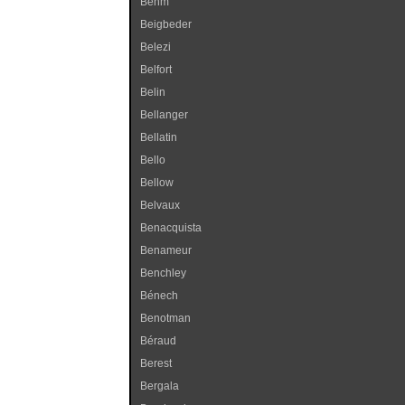
Behm
Beigbeder
Belezi
Belfort
Belin
Bellanger
Bellatin
Bello
Bellow
Belvaux
Benacquista
Benameur
Benchley
Bénech
Benotman
Béraud
Berest
Bergala