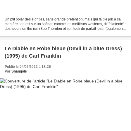
Un ptit polar des eighties, sans grande prétention, mais qui fait le job à sa
manière : on est sur un scénar, comme les meilleurs westerns, dit "d'attente" :
des tueurs on the run (Bob Thornton et son look de parfait loser (également
responsable du scénario),...
Le Diable en Robe bleue (Devil in a blue Dress)
(1995) de Carl Franklin
Publié le 04/05/2022 à 18:26
Par
Shangols