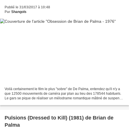
Publié le 31/03/2017 à 10:48
Par
Shangols
Voilà certainement le film le plus "sobre" de De Palma, entendez qu'il n'y a
que 12500 mouvements de caméra par plan au lieu des 178544 habituels.
Le gars se pique de réaliser un mélodrame romantique mâtiné de suspense
et de thriller, il lui faut donc...
Pulsions (Dressed to Kill) (1981) de Brian de
Palma