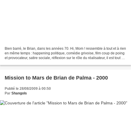
Bien barré, le Brian, dans les années 70. Hi, Mom ! ressemble à tout et à rien
en même temps : happening politique, comédie grivoise, film coup de poing
et provocateur, satire sociale, réflexion sur le rôle du réalisateur, il est tout ça
à la fois, et...
Mission to Mars de Brian de Palma - 2000
Publié le 28/08/2009 à 00:50
Par
Shangols