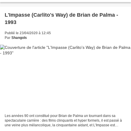
L'Impasse (Carlito's Way) de Brian de Palma -
1993
Publié le 23/04/2020 à 12:45
Par
Shangols
Les années 90 ont constitué pour Brian de Palma un tournant dans sa
spectaculaire carrière : des films clinquants et hyper formels, il est passé à
une veine plus mélancolique, la cinquantaine aidant, et L'Impasse est
sûrement celui de ses films dont on...