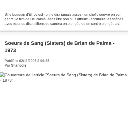
Si le bouquin d'Ellroy est - on le dira jamais assez - un chef d'oeuvre en son
genre, le film de De Palma -sans être non plus affreux - accumule les scènes
avec moultes dispositions de caméra en plongée ou en contre plongée avec
de multiples mouvements...
Soeurs de Sang (Sisters) de Brian de Palma -
1973
Publié le 02/11/2006 à 09:35
Par
Shangols