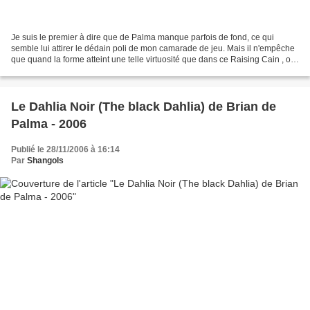
Je suis le premier à dire que de Palma manque parfois de fond, ce qui
semble lui attirer le dédain poli de mon camarade de jeu. Mais il n'empêche
que quand la forme atteint une telle virtuosité que dans ce Raising Cain , on
ne peut que s'incliner devant...
Le Dahlia Noir (The black Dahlia) de Brian de
Palma - 2006
Publié le 28/11/2006 à 16:14
Par
Shangols