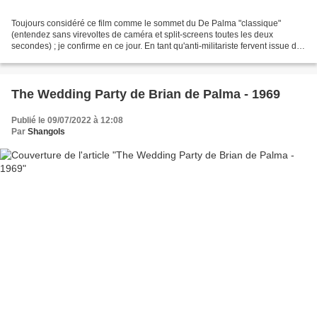
Toujours considéré ce film comme le sommet du De Palma "classique"
(entendez sans virevoltes de caméra et split-screens toutes les deux
secondes) ; je confirme en ce jour. En tant qu'anti-militariste fervent issue de
la contre-culture des années 60, celle...
The Wedding Party de Brian de Palma - 1969
Publié le 09/07/2022 à 12:08
Par
Shangols