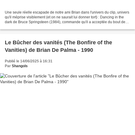
Une seule réelle escapade de notre ami Brian dans l'univers du clip, univers
qu'il méprise visiblement (et on ne saurait lui donner tort) : Dancing in the
dark de Bruce Springsteen (1984), commande qu'il a acceptée du bout des
lèvres et par pure amitié....
Le Bûcher des vanités (The Bonfire of the
Vanities) de Brian De Palma - 1990
Publié le 14/06/2025 à 16:31
Par
Shangols