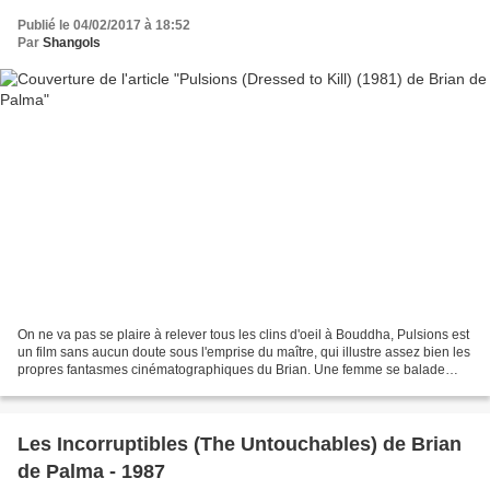
Publié le 04/02/2017 à 18:52
Par
Shangols
On ne va pas se plaire à relever tous les clins d'oeil à Bouddha, Pulsions est
un film sans aucun doute sous l'emprise du maître, qui illustre assez bien les
propres fantasmes cinématographiques du Brian. Une femme se balade
dans un musée et perd son...
Les Incorruptibles (The Untouchables) de Brian
de Palma - 1987