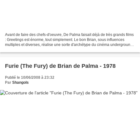
Avant de faire des chefs-d'oeuvre, De Palma faisait déjà de très grands films
: Greetings est énorme, tout simplement. Le bon Brian, sous influences
multiples et diverses, réalise une sorte d'archétype du cinéma underground
new-yorkais des années 60,...
Furie (The Fury) de Brian de Palma - 1978
Publié le 10/06/2008 à 23:32
Par
Shangols