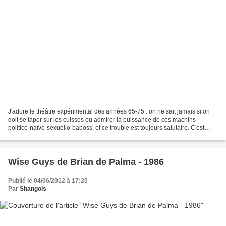
J'adore le théâtre expérimental des années 65-75 : on ne sait jamais si on
doit se taper sur les cuisses ou admirer la puissance de ces machins
politico-naïvo-sexuello-baboss, et ce trouble est toujours salutaire. C'est
dans le même état qu'on découvre...
Wise Guys de Brian de Palma - 1986
Publié le 04/06/2012 à 17:20
Par
Shangols