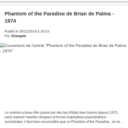
Phantom of the Paradise de Brian de Palma -
1974
Publié le 30/11/2019 à 16:53
Par
Shangols
Le cinéma a beau être passé par des tas d'états bien barrés depuis 1975,
avoir exploré maintes drogues et forces inspirations psychédélico-
surréalistes, il faut bien reconnaître que ce Phantom of the Paradise , en tant
que matrice (plus ou moins) des...