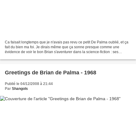
Ca faisait longtemps que je n'avais pas revu ce petit De Palma oublié, et ça
fait du bien ma foi. Je dirais même que ça sonne presque comme une
évidence de voir le bon Brian s'aventurer dans la science-fiction : ses
fameux mouvements de caméra lentissimes...
Greetings de Brian de Palma - 1968
Publié le 04/12/2008 à 21:44
Par
Shangols