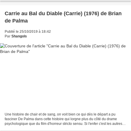
Carrie au Bal du Diable (Carrie) (1976) de Brian
de Palma
Publié le 25/10/2019 à 18:42
Par
Shangols
Une histoire de chair et de sang, on voit bien ce qui dès le départ a pu
fasciner De Palma dans cette histoire qui lorgne plus du côté du drame
psychologique que du film d'horreur stricto sensu. Si l'enfer c'est les autres,
on peut dire qu'il s'agit véritablement...