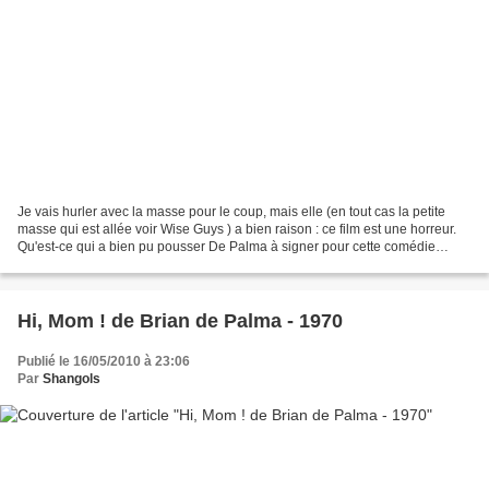
Je vais hurler avec la masse pour le coup, mais elle (en tout cas la petite
masse qui est allée voir Wise Guys ) a bien raison : ce film est une horreur.
Qu'est-ce qui a bien pu pousser De Palma à signer pour cette comédie
navrante ? L'envie de se mettre...
Hi, Mom ! de Brian de Palma - 1970
Publié le 16/05/2010 à 23:06
Par
Shangols