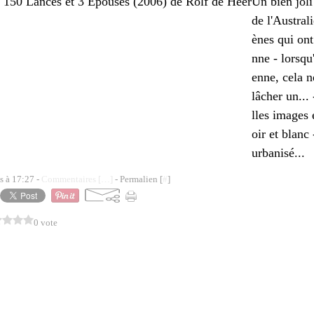
Un bien joli
de l'Austral
ènes qui ont
nne - lorsqu'
enne, cela n
lâcher un...
lles images 
oir et blanc
urbanisé...
s à 17:27 -
Commentaires [
…
]
- Permalien [
#
]
0 vote