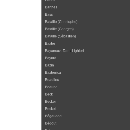
Bartelt
Barthes
Bass
Bataille (Christophe)
Bataille (Georges)
Bataille (Sébastien)
Baxter
Bayamack-Tam
/
Lighieri
Bayard
Bazin
Bazterrica
Beaulieu
Beaune
Beck
Becker
Beckett
Bégaudeau
Bégout