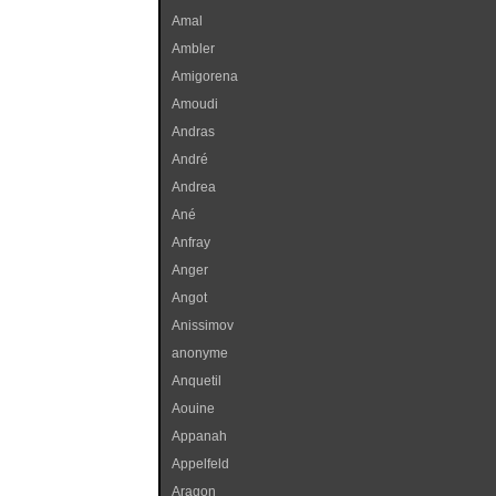
Amal
Ambler
Amigorena
Amoudi
Andras
André
Andrea
Ané
Anfray
Anger
Angot
Anissimov
anonyme
Anquetil
Aouine
Appanah
Appelfeld
Aragon