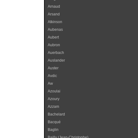
Arnaud
Arsand
Atkinson
Aubenas
Aubert
Aubron
Auerbach
Auslander
Auster
Avdic
Aw
Azoulai
Azoury
Azzam
Bachelard
Bacqué
Baglin
Bailly (Jean-Christophe)