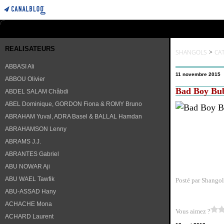
REALISATEURS
SHANGOLS
>
CA
ABBASI Ali
11 novembre 2015
ABBOU Olivier
Bad Boy Bub
ABDEL SALAM Châbdi
ABEL Dominique, GORDON Fiona & ROMY Bruno
ABRAHAM Yuval, ADRA Basel & BALLAL Hamdan
ABRAHAMSON Lenny
ABRAMS J.J.
ABRANTES Gabriel
ABU NOWAR Aji
ABU WAEL Tawfik
Posté par Shangol
ABU-ASSAD Hany
ACHACHE Mona
Vous aimez ?
ACHARD Laurent