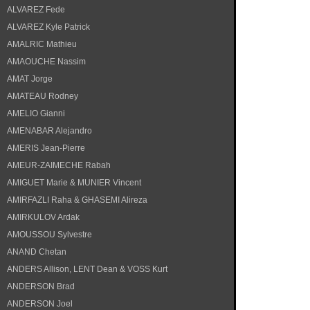
ALVAREZ Fede
ALVAREZ Kyle Patrick
AMALRIC Mathieu
AMAOUCHE Nassim
AMAT Jorge
AMATEAU Rodney
AMELIO Gianni
AMENABAR Alejandro
AMERIS Jean-Pierre
AMEUR-ZAIMECHE Rabah
AMIGUET Marie & MUNIER Vincent
AMIRFAZLI Raha & GHASEMI Alireza
AMIRKULOV Ardak
AMOUSSOU Sylvestre
ANAND Chetan
ANDERS Allison, LENT Dean & VOSS Kurt
ANDERSON Brad
ANDERSON Joel