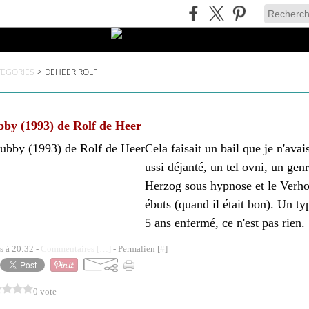
TEGORIES
>
DEHEER ROLF
by (1993) de Rolf de Heer
Cela faisait un bail que je n'avai
ussi déjanté, un tel ovni, un gen
Herzog sous hypnose et le Verho
ébuts (quand il était bon). Un ty
5 ans enfermé, ce n'est pas rien. 
s à 20:32 -
Commentaires [
…
]
- Permalien [
#
]
0 vote