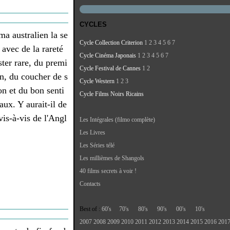
CYCLES
ma australien la se
Cycle Collection Criterion
1
2
3
4
5
6
7
 avec de la rareté
Cycle Cinéma Japonais
1
2
3
4
5
6
7
ster rare, du premi
Cycle Festival de Cannes
1
2
on, du coucher de s
Cycle Western
1
2
3
zon et du bon senti
Cycle Films Noirs Ricains
aux. Y aurait-il de
vis-à-vis de l'Angl
Les Intégrales (filmo complète)
Les Livres
Les Séries télé
Les millièmes de Shangols
40 films secrets à voir !
Contacts
Best of :
60's
70's
80's
90's
00's
10's
2007
2008
2009
2010
2011
2012
2013
2014
2015
2016
201