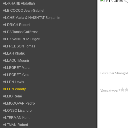
AL-KHATIB Abdallah
ALBICOCCO Jean-Gabriel
ALCHE Maria & NAISHTAT Benjamin
ALDRICH Robert
ALEA Tomás Gutiérrez
ALEKSANDROV Grigori
ALFREDSON Tomas
ALLAH Khalik
ALLAOUI Mounir
ALLEGRET Marc
Posté par Shangol
ALLEGRET Yves
ALLEN Lewis
ALLEN Woody
Vous aimez ?
ALLIO René
ALMODOVAR Pedro
ALONSO Lisandro
ALTERMAN Kent
ALTMAN Robert