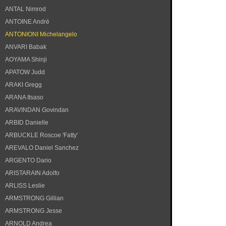
ANTAL Nimrod
ANTOINE André
ANTONIONI Michelangelo
ANVARI Babak
AOYAMA Shinji
APATOW Judd
ARAKI Gregg
ARANA Itsaso
ARAVINDAN Govindan
ARBID Danielle
ARBUCKLE Roscoe 'Fatty'
AREVALO Daniel Sanchez
ARGENTO Dario
ARISTARAIN Adolfo
ARLISS Leslie
ARMSTRONG Gillian
ARMSTRONG Jesse
ARNOLD Andrea