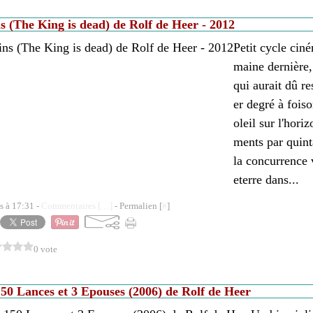
s (The King is dead) de Rolf de Heer - 2012
Petit cycle ciné
maine dernière,
qui aurait dû re
er degré à fois
oleil sur l'hori
ments par quint
la concurrence 
eterre dans...
s à 17:31 -
Commentaires [
…
]
- Permalien [
#
]
0 vote
50 Lances et 3 Epouses (2006) de Rolf de Heer