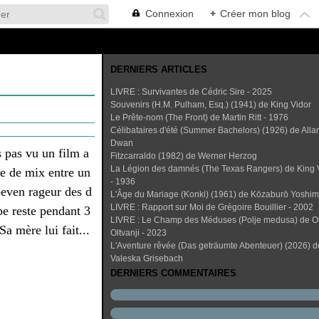
Connexion
+
Créer mon blog
DERNIERS ARTICLES
LIVRE : Survivantes de Cédric Sire - 2025
Souvenirs (H.M. Pulham, Esq.) (1941) de King Vidor
Le Prête-nom (The Front) de Martin Ritt - 1976
Célibataires d'été (Summer Bachelors) (1926) de Alla
Dwan
s pas vu un film a
Fitzcarraldo (1982) de Werner Herzog
La Légion des damnés (The Texas Rangers) de King 
re de mix entre un
- 1936
even rageur des d
L'Âge du Mariage (Konki) (1961) de Kōzaburō Yoshi
LIVRE : Rapport sur Moi de Grégoire Bouillier - 2002
pe reste pendant 3
LIVRE : Le Champ des Méduses (Polje medusa) de O
Sa mère lui fait...
Oltvanji - 2023
L'Aventure rêvée (Das geträumte Abenteuer) (2026) d
Valeska Grisebach
DERNIERS COMMENTAIRES