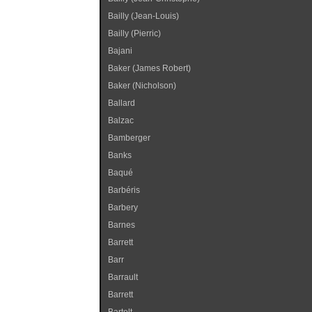
Bailly (Jean-Louis)
Bailly (Pierric)
Bajani
Baker (James Robert)
Baker (Nicholson)
Ballard
Balzac
Bamberger
Banks
Baqué
Barbéris
Barbery
Barnes
Barrett
Barr
Barrault
Barrett