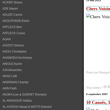
13 mai 2013
ACKER Shane
Chers Voisin
ADE Maren
ADLER Carine
ADOLPHSON Edvin
AFFLECK Ben
AFFLECK Casey
AGAN
AGOSTI Silvano
AGOU Christophe
AHAMADA Hachimiya
AINOUZ Karim
AJA Alexandre
Posté par Shangol
AKAD Lütfi
AKERMAN Chantal
Vous aimez ?
AKIN Fatih
AKOKA Lise & GUERET Romane
6 septembre 2007
AL MANSOUR Haifaa
10 Canoës, 1
AL-KATEAH Waad & WATTS Edward