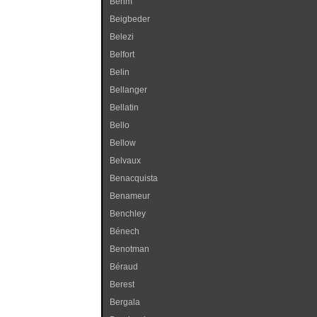
Behm
Beigbeder
Belezi
Belfort
Belin
Bellanger
Bellatin
Bello
Bellow
Belvaux
Benacquista
Benameur
Benchley
Bénech
Benotman
Béraud
Berest
Bergala