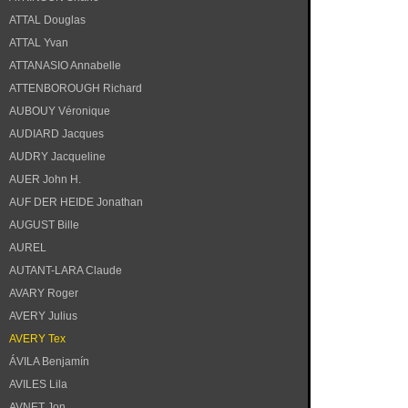
ATTAL Douglas
ATTAL Yvan
ATTANASIO Annabelle
ATTENBOROUGH Richard
AUBOUY Véronique
AUDIARD Jacques
AUDRY Jacqueline
AUER John H.
AUF DER HEIDE Jonathan
AUGUST Bille
AUREL
AUTANT-LARA Claude
AVARY Roger
AVERY Julius
AVERY Tex
ÁVILA Benjamín
AVILES Lila
AVNET Jon