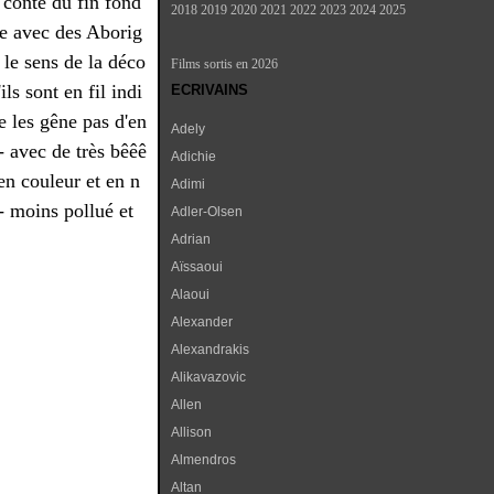
 conte du fin fond
2018
2019
2020
2021
2022
2023
2024
2025
ie avec des Aborig
 le sens de la déco
Films sortis en 2026
ils sont en fil indi
ECRIVAINS
e les gêne pas d'en
Adely
 - avec de très bêêê
Adichie
en couleur et en n
Adimi
 - moins pollué et
Adler-Olsen
Adrian
Aïssaoui
Alaoui
Alexander
Alexandrakis
Alikavazovic
Allen
Allison
Almendros
Altan