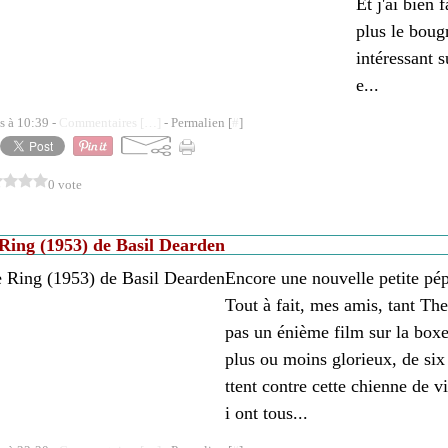
Et j'ai bien 
plus le boug
intéressant 
e...
s à 10:39 -
Commentaires [
…
]
- Permalien [
#
]
0 vote
Ring (1953) de Basil Dearden
Encore une nouvelle petite pé
Tout à fait, mes amis, tant Th
pas un énième film sur la boxe
plus ou moins glorieux, de si
ttent contre cette chienne de 
i ont tous...