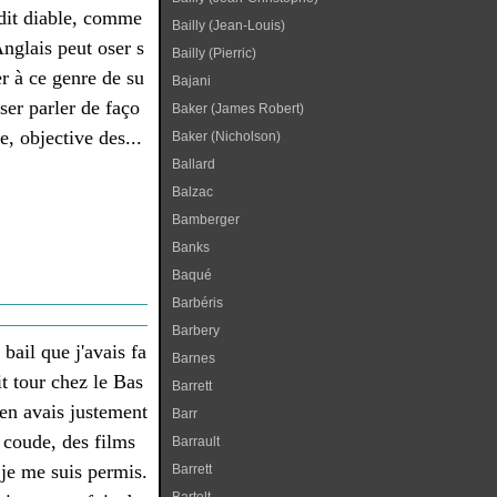
dit diable, comme
Bailly (Jean-Louis)
Anglais peut oser s
Bailly (Pierric)
er à ce genre de su
Bajani
oser parler de faço
Baker (James Robert)
e, objective des...
Baker (Nicholson)
Ballard
Balzac
Bamberger
Banks
Baqué
Barbéris
Barbery
 bail que j'avais fa
Barnes
it tour chez le Bas
Barrett
'en avais justement
Barr
 coude, des films
Barrault
je me suis permis.
Barrett