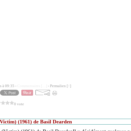
s à 09:35 -
Commentaires [
…
]
- Permalien [
#
]
0 vote
Victim) (1961) de Basil Dearden