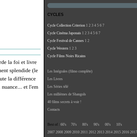
CYCLES
Cycle Collection Criterion
1
2
3
4
5
6
7
Cycle Cinéma Japonais
1
2
3
4
5
6
7
Cycle Festival de Cannes
1
2
Cycle Western
1
2
3
Cycle Films Noirs Ricains
e la foi et livre
ent splendide (le
Les Intégrales (filmo complète)
oute la différence
Les Livres
a nuance... et l'em
Les Séries télé
Les millièmes de Shangols
40 films secrets à voir !
Contacts
Best of :
60's
70's
80's
90's
00's
10's
2007
2008
2009
2010
2011
2012
2013
2014
2015
2016
201