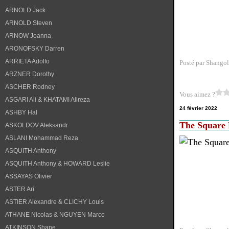
ARNOLD Jack
ARNOLD Steven
ARNOW Joanna
ARONOFSKY Darren
ARRIETA Adolfo
Posté par Shangol
ARZNER Dorothy
ASCHER Rodney
Vous aimez ?
ASGARI Ali & KHATAMI Alireza
24 février 2022
ASHBY Hal
The Square 
ASKOLDOV Aleksandr
ASLANI Mohammad Reza
ASQUITH Anthony
ASQUITH Anthony & HOWARD Leslie
ASSAYAS Olivier
ASTER Ari
ASTIER Alexandre & CLICHY Louis
ATHANE Nicolas & NGUYEN Marco
ATKINSON Shane