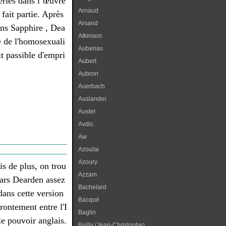
erles dans l’œuvre
Arnaud
fait partie. Après
Arsand
ans Sapphire , Dea
Atkinson
e de l'homosexuali
Aubenas
ait passible d'empri
Aubert
Aubron
Auerbach
Auslander
Auster
Avdic
Aw
Azoulai
Azoury
is de plus, on trou
Azzam
gars Dearden assez
Bachelard
dans cette version
Bacqué
frontement entre l'I
Baglin
le pouvoir anglais.
Bailly (Jean-Christophe)