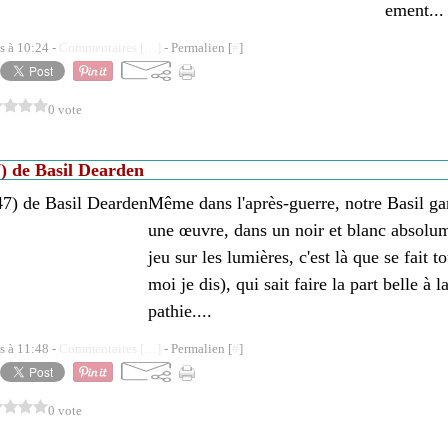
ement...
s à 10:24 -
Commentaires [
…
]
- Permalien [
#
]
0 vote
) de Basil Dearden
Même dans l'après-guerre, notre Basil gard
une œuvre, dans un noir et blanc absolum
jeu sur les lumières, c'est là que se fait t
moi je dis), qui sait faire la part belle à l
pathie....
s à 11:48 -
Commentaires [
…
]
- Permalien [
#
]
0 vote