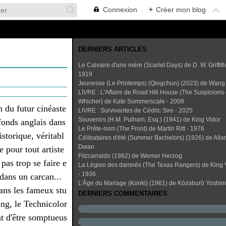
Connexion
+
Créer mon blog
DERNIERS ARTICLES
Le Calvaire d'une mère (Scarlet Days) de D. W. Griffith
1919
Jeunesse (Le Printemps) (Qingchun) (2023) de Wang
LIVRE : L'Affaire de Road Hill House (The Suspicions 
Whicher) de Kate Summerscale - 2008
n du futur cinéaste
LIVRE : Survivantes de Cédric Sire - 2025
Souvenirs (H.M. Pulham, Esq.) (1941) de King Vidor
fonds anglais dans
Le Prête-nom (The Front) de Martin Ritt - 1976
istorique, véritabl
Célibataires d'été (Summer Bachelors) (1926) de Alla
Dwan
e pour tout artiste
Fitzcarraldo (1982) de Werner Herzog
pas trop se faire e
La Légion des damnés (The Texas Rangers) de King 
- 1936
dans un carcan...
L'Âge du Mariage (Konki) (1961) de Kōzaburō Yoshi
ans les fameux stu
DERNIERS COMMENTAIRES
ing, le Technicolor
nt d'être somptueus