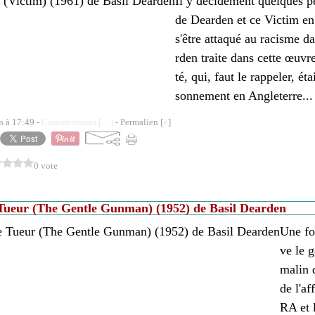
Il y décidément quelques p
de Dearden et ce Victim en 
s'être attaqué au racisme d
rden traite dans cette œuvr
té, qui, faut le rappeler, ét
sonnement en Angleterre...
s à 17:49 -
Commentaires [
…
]
- Permalien [
#
]
0 vote
 Tueur (The Gentle Gunman) (1952) de Basil Dearden
Une fo
ve le 
malin 
de l'af
RA et 