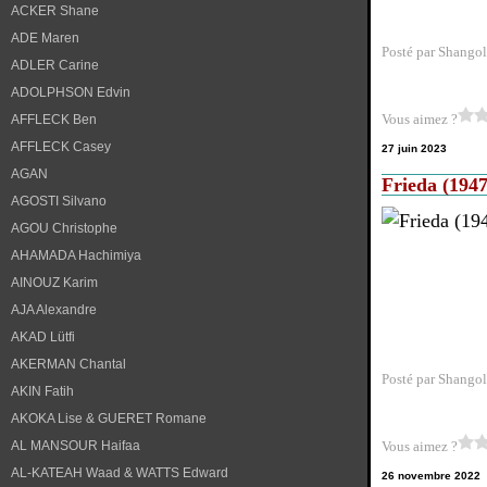
ACKER Shane
ADE Maren
Posté par Shangol
ADLER Carine
ADOLPHSON Edvin
Vous aimez ?
AFFLECK Ben
AFFLECK Casey
27 juin 2023
AGAN
Frieda (1947
AGOSTI Silvano
AGOU Christophe
AHAMADA Hachimiya
AINOUZ Karim
AJA Alexandre
AKAD Lütfi
AKERMAN Chantal
Posté par Shangol
AKIN Fatih
AKOKA Lise & GUERET Romane
AL MANSOUR Haifaa
Vous aimez ?
AL-KATEAH Waad & WATTS Edward
26 novembre 2022