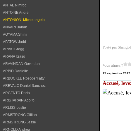
ANTAL Nimrod
ANTOINE André
ANTONIONI Michelangelo
ANVARI Babak
AOYAMA Shinji
APATOW Judd
Posté par Shangol
ARAKI Gregg
ARANA Itsaso
ARAVINDAN Govindan
Vous aimez ?
ARBID Danielle
25 septembre 2022
ARBUCKLE Roscoe 'Fatty'
Accusé, leve
AREVALO Daniel Sanchez
ARGENTO Dario
ARISTARAIN Adolfo
ARLISS Leslie
ARMSTRONG Gillian
ARMSTRONG Jesse
ARNOLD Andrea