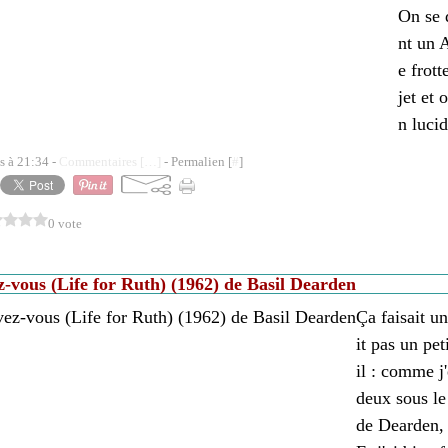
On se 
nt un 
e frott
jet et 
n lucid
s à 21:34 -
Commentaires [
…
]
- Permalien [
#
]
0 vote
z-vous (Life for Ruth) (1962) de Basil Dearden
Ça faisait un
it pas un pet
il : comme j
deux sous le
de Dearden, 