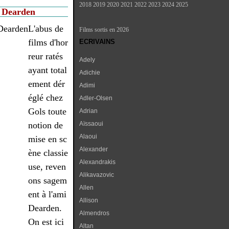
2018
2019
2020
2021
2022
2023
2024
2025
l Dearden
L'abus de
Films sortis en 2026
films d'hor
ECRIVAINS
reur ratés
Adely
ayant total
Adichie
ement dér
Adimi
églé chez
Adler-Olsen
Gols toute
Adrian
notion de
Aïssaoui
Alaoui
mise en sc
Alexander
ène classie
Alexandrakis
use, reven
Alikavazovic
ons sagem
Allen
ent à l'ami
Allison
Dearden.
Almendros
On est ici
Altan