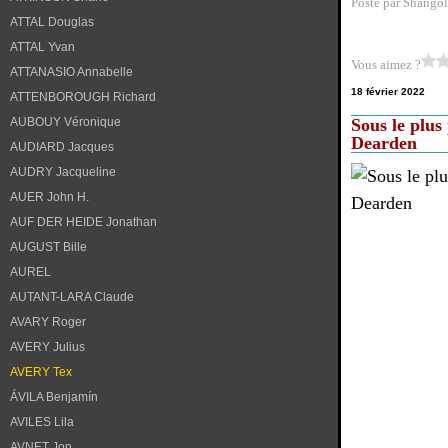
Posté par Shangol
ATTAL Douglas
ATTAL Yvan
Vous aimez ?
ATTANASIO Annabelle
18 février 2022
ATTENBOROUGH Richard
AUBOUY Véronique
Sous le plus
Dearden
AUDIARD Jacques
AUDRY Jacqueline
AUER John H.
AUF DER HEIDE Jonathan
AUGUST Bille
AUREL
AUTANT-LARA Claude
AVARY Roger
AVERY Julius
AVERY Tex
ÁVILA Benjamín
AVILES Lila
AVNET Jon