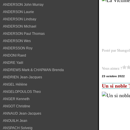
ANDERSON John Murray
ANDERSON Laurie
ANDERSON Lindsay
ANDERSON Michael
ANDERSON Paul Thomas
ANDERSON Wes
ANDERSSON Roy
Posté par Shangol
ANDONI Raed
ANDRE Yaël
Vous aimez ?
ANDREWS Mark & CHAPMAN Brenda
23 octobre 2022
ANDRIEN Jean-Jacques
ANGEL Hélène
Un si noble
ANGELOPOULOS Theo
ANGER Kenneth
ANGOT Christine
ANNAUD Jean-Jacques
ANOUILH Jean
ANSPACH Solveig