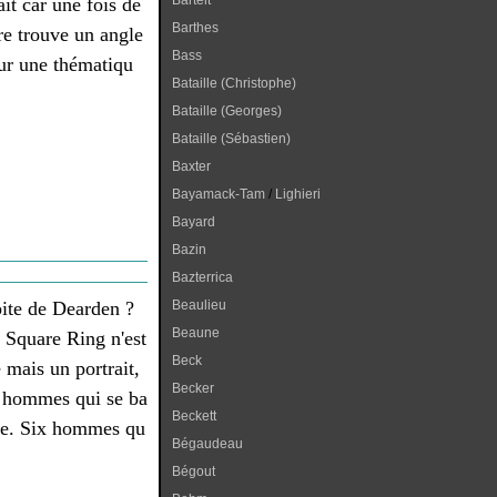
Bartelt
fait car une fois de
Barthes
re trouve un angle
Bass
sur une thématiqu
Bataille (Christophe)
Bataille (Georges)
Bataille (Sébastien)
Baxter
Bayamack-Tam
/
Lighieri
Bayard
Bazin
Bazterrica
pite de Dearden ?
Beaulieu
Beaune
e Square Ring n'est
Beck
 mais un portrait,
Becker
x hommes qui se ba
Beckett
vie. Six hommes qu
Bégaudeau
Bégout