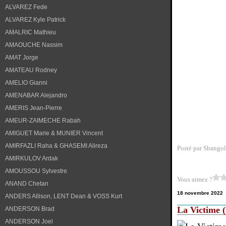
ALVAREZ Fede
ALVAREZ Kyle Patrick
AMALRIC Mathieu
AMAOUCHE Nassim
AMAT Jorge
AMATEAU Rodney
AMELIO Gianni
AMENABAR Alejandro
AMERIS Jean-Pierre
AMEUR-ZAIMECHE Rabah
AMIGUET Marie & MUNIER Vincent
AMIRFAZLI Raha & GHASEMI Alireza
Posté par Shangol
AMIRKULOV Ardak
AMOUSSOU Sylvestre
Vous aimez ?
ANAND Chetan
18 novembre 2022
ANDERS Allison, LENT Dean & VOSS Kurt
La Victime (
ANDERSON Brad
ANDERSON Joel