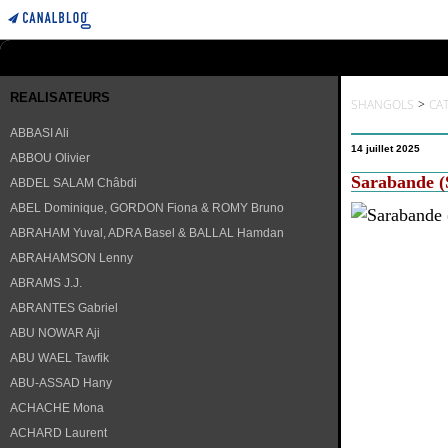
REALISATEURS
SHANGOLS
>
CA
ABBASI Ali
14 juillet 2025
ABBOU Olivier
Sarabande (
ABDEL SALAM Châbdi
ABEL Dominique, GORDON Fiona & ROMY Bruno
ABRAHAM Yuval, ADRA Basel & BALLAL Hamdan
ABRAHAMSON Lenny
ABRAMS J.J.
ABRANTES Gabriel
ABU NOWAR Aji
ABU WAEL Tawfik
ABU-ASSAD Hany
ACHACHE Mona
ACHARD Laurent