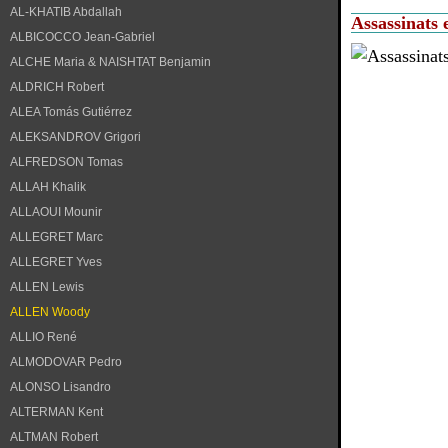
AL-KHATIB Abdallah
Assassinats 
ALBICOCCO Jean-Gabriel
ALCHE Maria & NAISHTAT Benjamin
ALDRICH Robert
ALEA Tomás Gutiérrez
ALEKSANDROV Grigori
ALFREDSON Tomas
ALLAH Khalik
ALLAOUI Mounir
ALLEGRET Marc
ALLEGRET Yves
ALLEN Lewis
ALLEN Woody
ALLIO René
ALMODOVAR Pedro
ALONSO Lisandro
ALTERMAN Kent
ALTMAN Robert