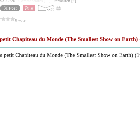
s à 22:20 -
Commentaires [
…
]
- Permalien [
#
]
0 vote
 petit Chapiteau du Monde (The Smallest Show on Earth) (