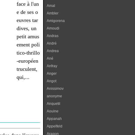
face à l'un
Amal
e de ses o
Ambler
euvres tar
Amigorena
dives, un
Amoudi
petit amus
Andras
André
ement poli
Andrea
tico-thrillo
Ané
-européen
Anfray
truculent,
Anger
qui,...
Angot
Anissimov
anonyme
Anquetil
Aouine
Appanah
Appelfeld
Aragon