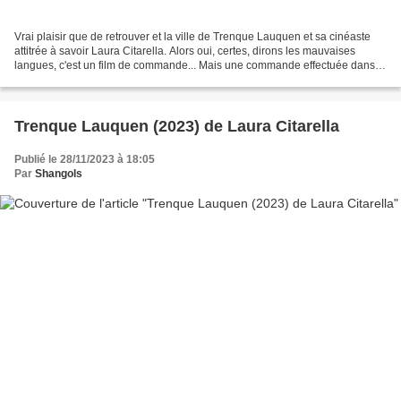
Vrai plaisir que de retrouver et la ville de Trenque Lauquen et sa cinéaste
attitrée à savoir Laura Citarella. Alors oui, certes, dirons les mauvaises
langues, c'est un film de commande... Mais une commande effectuée dans la
plus grande des libertés puisqu'on...
Trenque Lauquen (2023) de Laura Citarella
Publié le 28/11/2023 à 18:05
Par
Shangols