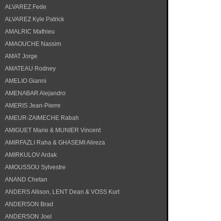
ALVAREZ Fede
ALVAREZ Kyle Patrick
AMALRIC Mathieu
AMAOUCHE Nassim
AMAT Jorge
AMATEAU Rodney
AMELIO Gianni
AMENABAR Alejandro
AMERIS Jean-Pierre
AMEUR-ZAIMECHE Rabah
AMIGUET Marie & MUNIER Vincent
AMIRFAZLI Raha & GHASEMI Alireza
AMIRKULOV Ardak
AMOUSSOU Sylvestre
ANAND Chetan
ANDERS Allison, LENT Dean & VOSS Kurt
ANDERSON Brad
ANDERSON Joel