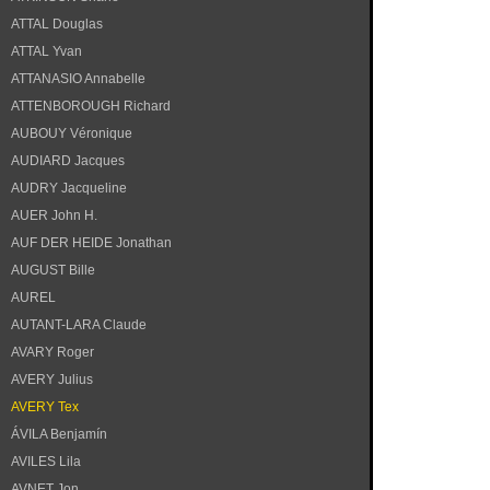
ATTAL Douglas
ATTAL Yvan
ATTANASIO Annabelle
ATTENBOROUGH Richard
AUBOUY Véronique
AUDIARD Jacques
AUDRY Jacqueline
AUER John H.
AUF DER HEIDE Jonathan
AUGUST Bille
AUREL
AUTANT-LARA Claude
AVARY Roger
AVERY Julius
AVERY Tex
ÁVILA Benjamín
AVILES Lila
AVNET Jon