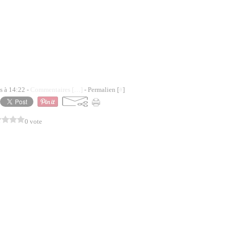
s à 14:22 -
Commentaires [
…
]
- Permalien [
#
]
0 vote