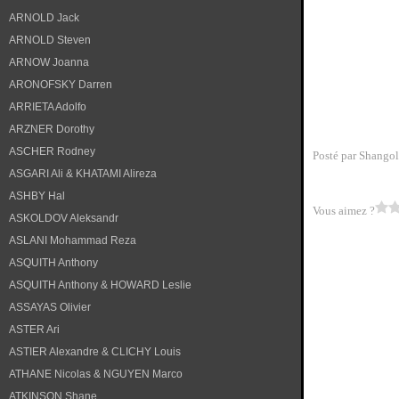
ARNOLD Jack
ARNOLD Steven
ARNOW Joanna
ARONOFSKY Darren
ARRIETA Adolfo
ARZNER Dorothy
ASCHER Rodney
Posté par Shangol
ASGARI Ali & KHATAMI Alireza
ASHBY Hal
Vous aimez ?
ASKOLDOV Aleksandr
ASLANI Mohammad Reza
ASQUITH Anthony
ASQUITH Anthony & HOWARD Leslie
ASSAYAS Olivier
ASTER Ari
ASTIER Alexandre & CLICHY Louis
ATHANE Nicolas & NGUYEN Marco
ATKINSON Shane