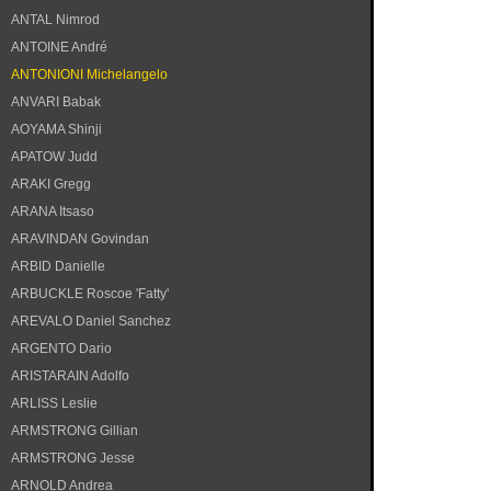
ANTAL Nimrod
ANTOINE André
ANTONIONI Michelangelo
ANVARI Babak
AOYAMA Shinji
APATOW Judd
ARAKI Gregg
ARANA Itsaso
ARAVINDAN Govindan
ARBID Danielle
ARBUCKLE Roscoe 'Fatty'
AREVALO Daniel Sanchez
ARGENTO Dario
ARISTARAIN Adolfo
ARLISS Leslie
ARMSTRONG Gillian
ARMSTRONG Jesse
ARNOLD Andrea