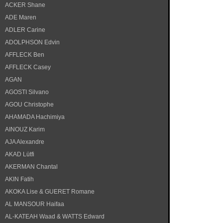
ACKER Shane
ADE Maren
ADLER Carine
ADOLPHSON Edvin
AFFLECK Ben
AFFLECK Casey
AGAN
AGOSTI Silvano
AGOU Christophe
AHAMADA Hachimiya
AINOUZ Karim
AJA Alexandre
AKAD Lütfi
AKERMAN Chantal
AKIN Fatih
AKOKA Lise & GUERET Romane
AL MANSOUR Haifaa
AL-KATEAH Waad & WATTS Edward