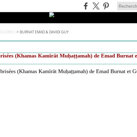
TEGORIES
>
BURNAT EMAD & DAVIDI GUY
risées (Khamas Kamīrāt Muḥaṭṭamah) de Emad Burnat et