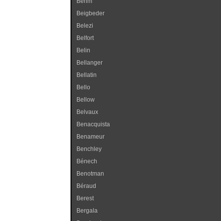
Behm
Beigbeder
Belezi
Belfort
Belin
Bellanger
Bellatin
Bello
Bellow
Belvaux
Benacquista
Benameur
Benchley
Bénech
Benotman
Béraud
Berest
Bergala