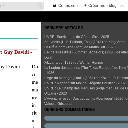
Connexion
+
Créer mon blog
DERNIERS ARTICLES
LIVRE : Survivantes de Cédric Sire - 2025
Souvenirs (H.M. Pulham, Esq.) (1941) de King Vidor
Le Prête-nom (The Front) de Martin Ritt - 1976
 Guy Davidi -
Célibataires d'été (Summer Bachelors) (1926) de Alla
Dwan
Fitzcarraldo (1982) de Werner Herzog
Do
La Légion des damnés (The Texas Rangers) de King 
- 1936
cu
L'Âge du Mariage (Konki) (1961) de Kōzaburō Yoshi
me
LIVRE : Rapport sur Moi de Grégoire Bouillier - 2002
LIVRE : Le Champ des Méduses (Polje medusa) de O
nta
Oltvanji - 2023
ire
L'Aventure rêvée (Das geträumte Abenteuer) (2026) d
Valeska Grisebach
in
DERNIERS COMMENTAIRES
sit
u