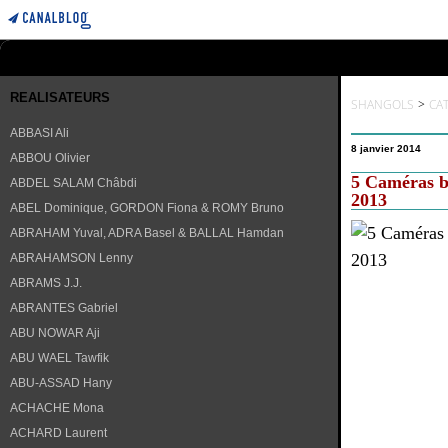
REALISATEURS
SHANGOLS
>
CA
ABBASI Ali
8 janvier 2014
ABBOU Olivier
5 Caméras b
ABDEL SALAM Châbdi
2013
ABEL Dominique, GORDON Fiona & ROMY Bruno
ABRAHAM Yuval, ADRA Basel & BALLAL Hamdan
ABRAHAMSON Lenny
ABRAMS J.J.
ABRANTES Gabriel
ABU NOWAR Aji
ABU WAEL Tawfik
ABU-ASSAD Hany
ACHACHE Mona
ACHARD Laurent