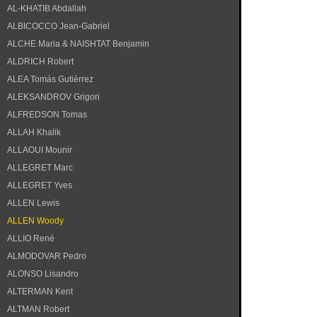
AL-KHATIB Abdallah
ALBICOCCO Jean-Gabriel
ALCHE Maria & NAISHTAT Benjamin
ALDRICH Robert
ALEA Tomás Gutiérrez
ALEKSANDROV Grigori
ALFREDSON Tomas
ALLAH Khalik
ALLAOUI Mounir
ALLEGRET Marc
ALLEGRET Yves
ALLEN Lewis
ALLEN Woody
ALLIO René
ALMODOVAR Pedro
ALONSO Lisandro
ALTERMAN Kent
ALTMAN Robert