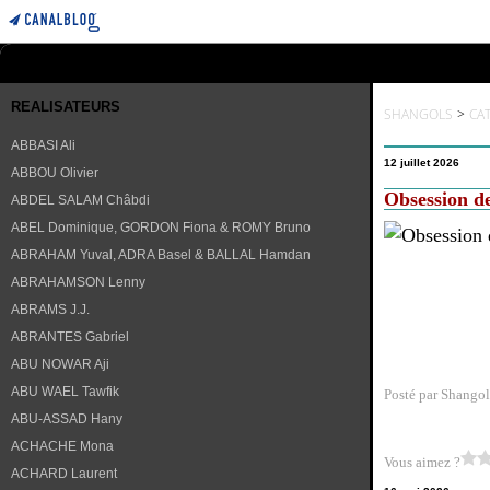
REALISATEURS
SHANGOLS
>
CA
ABBASI Ali
12 juillet 2026
ABBOU Olivier
Obsession d
ABDEL SALAM Châbdi
ABEL Dominique, GORDON Fiona & ROMY Bruno
ABRAHAM Yuval, ADRA Basel & BALLAL Hamdan
ABRAHAMSON Lenny
ABRAMS J.J.
ABRANTES Gabriel
ABU NOWAR Aji
ABU WAEL Tawfik
Posté par Shangol
ABU-ASSAD Hany
ACHACHE Mona
Vous aimez ?
ACHARD Laurent