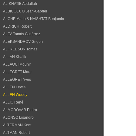
AL-KHATIB Abdallah
ALBICOCCO Jean-Gabriel
ALCHE Maria & NAISHTAT Benjamin
ALDRICH Robert
ALEA Tomás Gutiérrez
ALEKSANDROV Grigori
ALFREDSON Tomas
ALLAH Khalik
ALLAOUI Mounir
ALLEGRET Marc
ALLEGRET Yves
ALLEN Lewis
ALLEN Woody
ALLIO René
ALMODOVAR Pedro
ALONSO Lisandro
ALTERMAN Kent
ALTMAN Robert