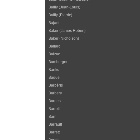
Bailly (Jean-Louis)
Bailly (Pierric)
Bajani
Baker (James Robert)
Baker (Nicholson)
Ballard
Balzac
Bamberger
Banks
Baqué
Barbéris
Barbery
Barnes
Barrett
Barr
Barrault
Barrett