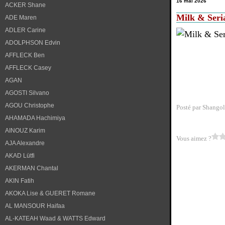
16 mai 2026
ACKER Shane
Milk & Seri
ADE Maren
ADLER Carine
ADOLPHSON Edvin
AFFLECK Ben
AFFLECK Casey
AGAN
AGOSTI Silvano
AGOU Christophe
Posté par Shangol
AHAMADA Hachimiya
AINOUZ Karim
Vous aimez ?
AJA Alexandre
AKAD Lütfi
AKERMAN Chantal
AKIN Fatih
AKOKA Lise & GUERET Romane
AL MANSOUR Haifaa
AL-KATEAH Waad & WATTS Edward