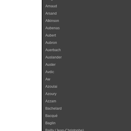
Arnaud
Arsand
Atkinson
Aubenas
Aubert
Aubron
Auerbach
Auslander
Auster
Avdic
Aw
Azoulai
Azoury
Azzam
Bachelard
Bacqué
Baglin
Bailly (Jean-Christophe)