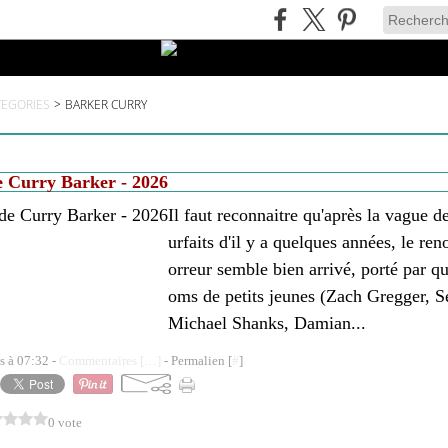
TEGORIES
>
BARKER CURRY
e Curry Barker - 2026
Il faut reconnaitre qu'après la vague de
urfaits d'il y a quelques années, le re
orreur semble bien arrivé, porté par q
oms de petits jeunes (Zach Gregger, S
Michael Shanks, Damian...
s à 07:32 -
Commentaires [
…
]
- Permalien [
#
]
0 vote