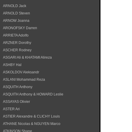
ARNOLD Jack
ARNOLD Steven
ARNOW Joanna
ARONOFSKY Darren
ARRIETA Adolfo
ARZNER Dorothy
ASCHER Rodney
ASGARI Ali & KHATAMI Alireza
ASHBY Hal
ASKOLDOV Aleksandr
ASLANI Mohammad Reza
ASQUITH Anthony
ASQUITH Anthony & HOWARD Leslie
ASSAYAS Olivier
ASTER Ari
ASTIER Alexandre & CLICHY Louis
ATHANE Nicolas & NGUYEN Marco
ATKINSON Shane