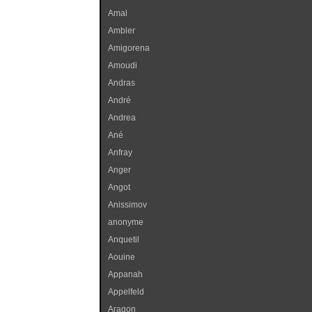
Amal
Ambler
Amigorena
Amoudi
Andras
André
Andrea
Ané
Anfray
Anger
Angot
Anissimov
anonyme
Anquetil
Aouine
Appanah
Appelfeld
Aragon