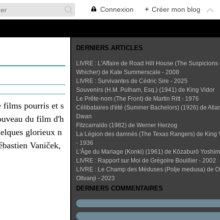
Connexion
+
Créer mon blog
DERNIERS ARTICLES
LIVRE : L'Affaire de Road Hill House (The Suspicions 
Whicher) de Kate Summerscale - 2008
LIVRE : Survivantes de Cédric Sire - 2025
Souvenirs (H.M. Pulham, Esq.) (1941) de King Vidor
Le Prête-nom (The Front) de Martin Ritt - 1976
 films pourris et s
Célibataires d'été (Summer Bachelors) (1926) de Alla
Dwan
nouveau du film d'h
Fitzcarraldo (1982) de Werner Herzog
uelques glorieux n
La Légion des damnés (The Texas Rangers) de King 
- 1936
ébastien Vaniček,
L'Âge du Mariage (Konki) (1961) de Kōzaburō Yoshi
LIVRE : Rapport sur Moi de Grégoire Bouillier - 2002
LIVRE : Le Champ des Méduses (Polje medusa) de O
Oltvanji - 2023
DERNIERS COMMENTAIRES