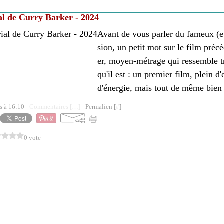
al de Curry Barker - 2024
Avant de vous parler du fameux (e
sion, un petit mot sur le film pré
er, moyen-métrage qui ressemble tra
qu'il est : un premier film, plein d
d'énergie, mais tout de même bien i
s à 16:10 -
Commentaires [
…
]
- Permalien [
#
]
0 vote