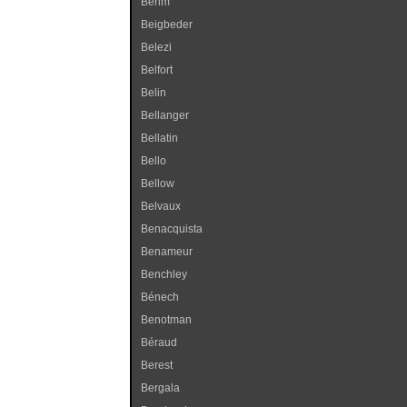
Behm
Beigbeder
Belezi
Belfort
Belin
Bellanger
Bellatin
Bello
Bellow
Belvaux
Benacquista
Benameur
Benchley
Bénech
Benotman
Béraud
Berest
Bergala