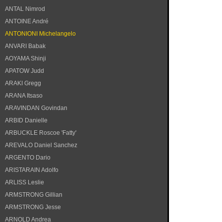
ANTAL Nimrod
ANTOINE André
ANTONIONI Michelangelo
ANVARI Babak
AOYAMA Shinji
APATOW Judd
ARAKI Gregg
ARANA Itsaso
ARAVINDAN Govindan
ARBID Danielle
ARBUCKLE Roscoe 'Fatty'
AREVALO Daniel Sanchez
ARGENTO Dario
ARISTARAIN Adolfo
ARLISS Leslie
ARMSTRONG Gillian
ARMSTRONG Jesse
ARNOLD Andrea