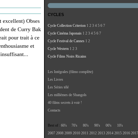
CYCLES
t excellent) Obses
Cycle Collection Criterion
1
2
3
4
5
6
7
cédent de Curry Bak
Cycle Cinéma Japonais
1
2
3
4
5
6
7
it pour trait à ce
Cycle Festival de Cannes
1
2
'enthousiasme et
Cycle Western
1
2
3
nsuffisant...
Cycle Films Noirs Ricains
Les Intégrales (filmo complète)
Les Livres
Les Séries télé
Les millièmes de Shangols
40 films secrets à voir !
Contacts
Best of :
60's
70's
80's
90's
00's
10's
2007
2008
2009
2010
2011
2012
2013
2014
2015
2016
201