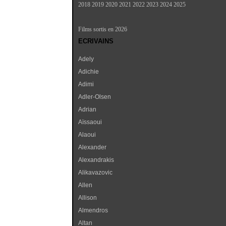
2018
2019
2020
2021
2022
2023
2024
2025
Films sortis en 2026
ECRIVAINS
Adely
Adichie
Adimi
Adler-Olsen
Adrian
Aïssaoui
Alaoui
Alexander
Alexandrakis
Alikavazovic
Allen
Allison
Almendros
Altan