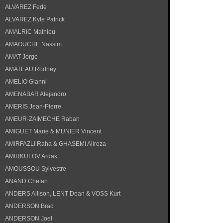
ALVAREZ Fede
ALVAREZ Kyle Patrick
AMALRIC Mathieu
AMAOUCHE Nassim
AMAT Jorge
AMATEAU Rodney
AMELIO Gianni
AMENABAR Alejandro
AMERIS Jean-Pierre
AMEUR-ZAIMECHE Rabah
AMIGUET Marie & MUNIER Vincent
AMIRFAZLI Raha & GHASEMI Alireza
AMIRKULOV Ardak
AMOUSSOU Sylvestre
ANAND Chetan
ANDERS Allison, LENT Dean & VOSS Kurt
ANDERSON Brad
ANDERSON Joel