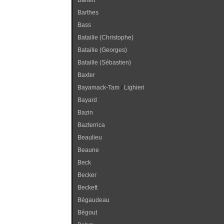
Bartelt
Barthes
Bass
Bataille (Christophe)
Bataille (Georges)
Bataille (Sébastien)
Baxter
Bayamack-Tam
/
Lighieri
Bayard
Bazin
Bazterrica
Beaulieu
Beaune
Beck
Becker
Beckett
Bégaudeau
Bégout