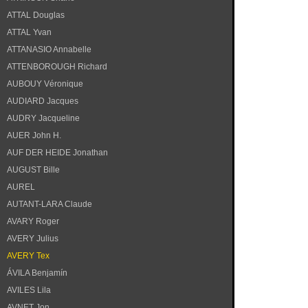
ATTAL Douglas
ATTAL Yvan
ATTANASIO Annabelle
ATTENBOROUGH Richard
AUBOUY Véronique
AUDIARD Jacques
AUDRY Jacqueline
AUER John H.
AUF DER HEIDE Jonathan
AUGUST Bille
AUREL
AUTANT-LARA Claude
AVARY Roger
AVERY Julius
AVERY Tex
ÁVILA Benjamín
AVILES Lila
AVNET Jon