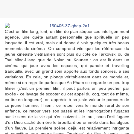
C'est un film long, lent, un film de plan-séquences intelligemment
agencé, une quête autant personnelle que spirituelle un peu
longuette, il est vrai, mais qui donne à voir quelques très beaux
moments de cinéma. On comprend vite que les références du
jeune cinéaste vietnamien sont plus du côté de Tarkovski ou de
Tsai Ming-Liang que de Nolan ou Kounen : on est là dans un
cinéma qui joue avec les espaces, qui panote et travelling
tranquille, avec un grand soin apporté aux fonds sonores, à ses
variations. En cela, on plonge véritablement dans ce monde et,
même si on regrette parfois que An Pham se regarde un peu trop
filmer (c'est un premier film, il peut parfois un peu pêcher par
excès - ce lavage de scooter ou cet appel du coq, tout de même,
ça tire en longueur), on apprécie à sa juste valeur le parcours de
ce jeune homme, Thien : ce retour vers le monde rural de son
enfance, ce retour vers son passé et les interrogations fugaces
sur le sens de la vie qui s'en suivent - le tout, sous l’œil fugace
d'un Dieu caché derrière le brouillard ou emmêlé dans les algues
d'un fleuve. La première scène, déjà, est relativement intrigante
et constitue une merveilleuse "matrice" du film à venir : on