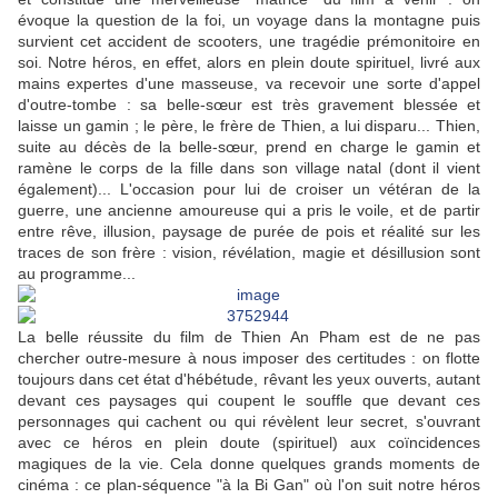
évoque la question de la foi, un voyage dans la montagne puis
survient cet accident de scooters, une tragédie prémonitoire en
soi. Notre héros, en effet, alors en plein doute spirituel, livré aux
mains expertes d'une masseuse, va recevoir une sorte d'appel
d'outre-tombe : sa belle-sœur est très gravement blessée et
laisse un gamin ; le père, le frère de Thien, a lui disparu... Thien,
suite au décès de la belle-sœur, prend en charge le gamin et
ramène le corps de la fille dans son village natal (dont il vient
également)... L'occasion pour lui de croiser un vétéran de la
guerre, une ancienne amoureuse qui a pris le voile, et de partir
entre rêve, illusion, paysage de purée de pois et réalité sur les
traces de son frère : vision, révélation, magie et désillusion sont
au programme...
La belle réussite du film de Thien An Pham est de ne pas
chercher outre-mesure à nous imposer des certitudes : on flotte
toujours dans cet état d'hébétude, rêvant les yeux ouverts, autant
devant ces paysages qui coupent le souffle que devant ces
personnages qui cachent ou qui révèlent leur secret, s'ouvrant
avec ce héros en plein doute (spirituel) aux coïncidences
magiques de la vie. Cela donne quelques grands moments de
cinéma : ce plan-séquence "à la Bi Gan" où l'on suit notre héros