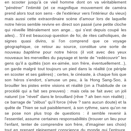
en scooter jusqu'à ce vieil homme dont on va véritablement
"pénétrer" l'intimité (et ce magnifique mouvement de caméra
prend alors tout son sens - de l'extérieur vers l'intérieur du vieux)
mais aussi cette extraordinaire scène d'amour lors de laquelle
notre héros semble revivre en direct son passé (une petite cloche
qui réveille littéralement son ange... qui s'est depuis coupé les
ailes)... S'il est beaucoup question de foi, de rites catholiques, de
signes quasi divins, si l'on comprend que ce voyage
géographique, ce retour au source, constitue une sorte de
nouveau
baptême
pour notre héros (il voit avec des yeux
nouveaux les merveilles du paysage et tente de "redécouvrir" les
gens qu'il a quittés (son ex-aimée, son frère, éventuellement...),
on garde malgré tout toujours un pied dans la réalité (ce périple
en scooter et ses galères) ; certes, le cinéaste, à chaque fois que
son héros s'endort, s'amuse un peu, à la Hong Sang-Soo, à
brouiller les pistes entre visions et réalité (on a l'habitude de ce
procédé qui a fait ses preuves) : mais cela se fait avec un joli
naturel (ce "réveil" dans le brouillard (rêve ? ah ben non réalité) ;
ce barrage de "zébus" qu'il force (rêve ? sans aucun doute) et la
quête de Thien se suit paisiblement, à son rythme, sans qu'on ne
se pose non plus trop de questions : il semble revenir à
l'essentiel, assume certaines responsabilités (trouver un lieu pour
l'enfant, tenter de comprendre son frère, d'imaginer ses choix)
tout en prenant pleinement conscience du monde qui l'entoure,