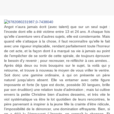
Angot n'aura jamais écrit (avec talent) que sur un seul sujet :
l'inceste dont elle a été victime entre 13 et 24 ans. A chaque fois
qu'elle s'aventure vers d'autres sujets, elle est consternante. Mais
quand elle s'attaque à la chose, il faut reconnaître qu'elle le fait
avec une rigueur implacable, rendant parfaitement toute l'horreur
de cet acte, et la façon dont il a marqué sa vie à jamais au point
de l'empêcher de se sortir de cette spirale, de toujours éprouver
le besoin d'y revenir ; pour recreuser, re-réfléchir à ces années...
Après déjà deux ou trois bouquins sur le sujet, la voilà qui y
retourne, et trouve à nouveau le moyen de vous vriller le ventre.
Soit donc une gamine ordinaire, à qui on présente un père
naturel jusqu'alors absent. Elle va entamer avec cette figure
imposante et forte (le type est docte, possède 30 langues, brille
par son érudition) une relation toute d'admiration ; mais lui cultive
envers la petite Christine bien d'autres desseins, et très vite le
viol systématique va être le lot quotidien de leurs rencontres, le
père parvenant à inspirer à la jeune fille la crainte d'être ridicule,
l'impossibilité de le dénoncer, une domination effrayante. Bien, si
on a déjà lu l'éprouvant
L'Inceste
, on connaît la chanson. Et