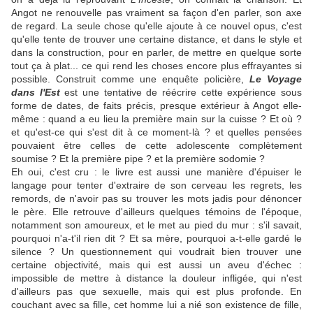
Angot ne renouvelle pas vraiment sa façon d'en parler, son axe
de regard. La seule chose qu'elle ajoute à ce nouvel opus, c'est
qu'elle tente de trouver une certaine distance, et dans le style et
dans la construction, pour en parler, de mettre en quelque sorte
tout ça à plat... ce qui rend les choses encore plus effrayantes si
possible. Construit comme une enquête policière,
Le Voyage
dans l'Est
est une tentative de réécrire cette expérience sous
forme de dates, de faits précis, presque extérieur à Angot elle-
même : quand a eu lieu la première main sur la cuisse ? Et où ?
et qu'est-ce qui s'est dit à ce moment-là ? et quelles pensées
pouvaient être celles de cette adolescente complètement
soumise ? Et la première pipe ? et la première sodomie ?
Eh oui, c'est cru : le livre est aussi une manière d'épuiser le
langage pour tenter d'extraire de son cerveau les regrets, les
remords, de n'avoir pas su trouver les mots jadis pour dénoncer
le père. Elle retrouve d'ailleurs quelques témoins de l'époque,
notamment son amoureux, et le met au pied du mur : s'il savait,
pourquoi n'a-t'il rien dit ? Et sa mère, pourquoi a-t-elle gardé le
silence ? Un questionnement qui voudrait bien trouver une
certaine objectivité, mais qui est aussi un aveu d'échec :
impossible de mettre à distance la douleur infligée, qui n'est
d'ailleurs pas que sexuelle, mais qui est plus profonde. En
couchant avec sa fille, cet homme lui a nié son existence de fille,