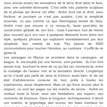
vous envoie toutes les sensations de la terre droit dans la face,
avec une sobriété étonnante. C'est cette très patiente sculpture
de la phrase qui donne cet effet : André écrit net et droit, sans
fioriture, et pourtant ce n'est pas austère, c'est la simplicité
incarnée, un peu comme ce que Hemingway tentait de faire.
André n'est pas encore à ce niveau-là, faute peut-être de
construction globale de son livre ; mais il parvient tout de même
plus souvent qu'à son tour à quelques diamants bruts dans son
style, quelques phrases qui explosent immédiatement par leur
simplicité, leur netteté de trait. Pas besoin de 3000
circonvolutions pour toucher l'émotion, au contraire : il suffit de ce
geste-là.
Les passages où Marius se promène dans la campagne, se
baigne, lit, est troublé par une femme, sont parfaits : ils n'en font
jamais trop, touchant la sève de ce qui fait ces moments-là, entre
la nostalgie de l'auteur mûr et la sensation directe. Longtemps
qu'on n'avait pas parlé de sexe et d'amour aussi bien, et de cet
état d'adolescence curieuse de tout, prête à toutes les
expériences, aussi simplement. Mais ce qui force encore plus le
respect, ce sont les pages sur les matchs de tennis : André en
restitue toute la force, avec ses hésitations, ses espoirs, ses
moments de bravoure. Dans la longueur, techniquement, il décrit
ces matchs, le grignotage des scores, les états mentaux du