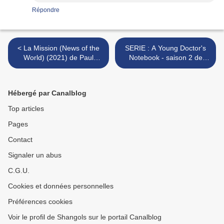
Répondre
< La Mission (News of the
SERIE : A Young Doctor's
World) (2021) de Paul
Notebook - saison 2 de
Greengrass
Robert McKillop - 2013 >
Hébergé par Canalblog
Top articles
Pages
Contact
Signaler un abus
C.G.U.
Cookies et données personnelles
Préférences cookies
Voir le profil de Shangols sur le portail Canalblog