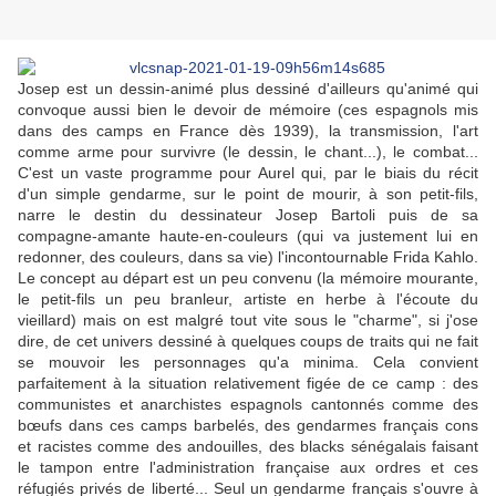
Josep est un dessin-animé plus dessiné d'ailleurs qu'animé qui
convoque aussi bien le devoir de mémoire (ces espagnols mis
dans des camps en France dès 1939), la transmission, l'art
comme arme pour survivre (le dessin, le chant...), le combat...
C'est un vaste programme pour Aurel qui, par le biais du récit
d'un simple gendarme, sur le point de mourir, à son petit-fils,
narre le destin du dessinateur Josep Bartoli puis de sa
compagne-amante haute-en-couleurs (qui va justement lui en
redonner, des couleurs, dans sa vie) l'incontournable Frida Kahlo.
Le concept au départ est un peu convenu (la mémoire mourante,
le petit-fils un peu branleur, artiste en herbe à l'écoute du
vieillard) mais on est malgré tout vite sous le "charme", si j'ose
dire, de cet univers dessiné à quelques coups de traits qui ne fait
se mouvoir les personnages qu'a minima. Cela convient
parfaitement à la situation relativement figée de ce camp : des
communistes et anarchistes espagnols cantonnés comme des
bœufs dans ces camps barbelés, des gendarmes français cons
et racistes comme des andouilles, des blacks sénégalais faisant
le tampon entre l'administration française aux ordres et ces
réfugiés privés de liberté... Seul un gendarme français s'ouvre à