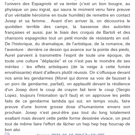
l'univers des Espagnols et va tenter (c'est un bon bougre, au
physique un peu ingrat, qui saura le moment venu faire preuve
d'un véritable héroïsme en toute humilité) de remettre en contact
Josep et sa femme... Avant d'en arriver là, on découvrira le
quotidien terrible des camps, la bassesse des autorités
françaises et aussi, par le biais des croquis de Bartoli et des
chansons espagnoles tout un petit monde de résistants en exil.
De l'historique, du dramatique, de l'artistique, de la romance, de
l'aventure : derrière ce dessin qui avance sur la pointe des pieds,
Aurel parvient à transmettre l'esprit de toute une époque, de
toute une culture "déplacée" et ce n'est pas le moindre de ses
mérites - les effets artistiques (de la neige à cette fumée
envahissante) étant d'ailleurs plutôt réussis. On s'offusque devant
nos amis les gendarmes (Morel qui donne sa voix de fausset à
un porc de gendarme, parfait), on applaudit devant la résilience
d'un Josep dont le coup de crayon fait tenir le coup (Sergio
Lopez, toujours l'intonation qu'il faut) et on approuve les petits
faits de ce gendarme lambda qui sut, en temps voulu, faire
preuve d'une bonne grosse dose d'humanisme envers son
prochain. Josep n'est peut-être pas tout du long totalement
exaltant mais devant cette petite forme dessinée vivace, on peut
tout de même faire l'effort de lâcher un hep hep hep hourrap de
bon aloi.