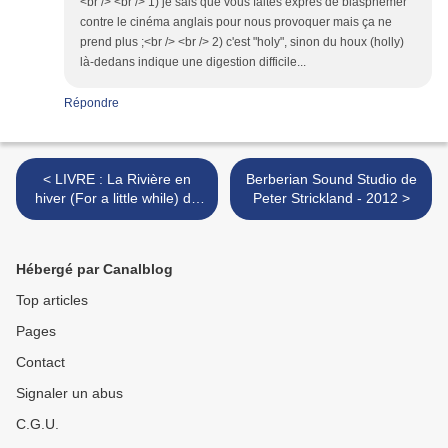
<br /> <br /> 1) je sais que vous faites exprès de blasphémer
contre le cinéma anglais pour nous provoquer mais ça ne
prend plus ;<br /> <br /> 2) c'est "holy", sinon du houx (holly)
là-dedans indique une digestion difficile...
Répondre
< LIVRE : La Rivière en
Berberian Sound Studio de
hiver (For a little while) de
Peter Strickland - 2012 >
Rick Bass - 2016
Hébergé par Canalblog
Top articles
Pages
Contact
Signaler un abus
C.G.U.