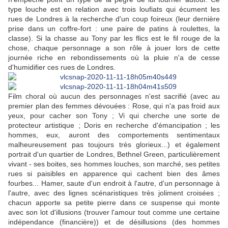
type louche est en relation avec trois loufiats qui écument les
rues de Londres à la recherche d'un coup foireux (leur dernière
prise dans un coffre-fort : une paire de patins à roulettes, la
classe). Si la chasse au Tony par les flics est le fil rouge de la
chose, chaque personnage a son rôle à jouer lors de cette
journée riche en rebondissements où la pluie n'a de cesse
d'humidifier ces rues de Londres.
Film choral où aucun des personnages n'est sacrifié (avec au
premier plan des femmes dévouées : Rose, qui n'a pas froid aux
yeux, pour cacher son Tony ; Vi qui cherche une sorte de
protecteur artistique ; Doris en recherche d'émancipation ; les
hommes, eux, auront des comportements sentimentaux
malheureusement pas toujours très glorieux...) et également
portrait d'un quartier de Londres, Bethnel Green, particulièrement
vivant - ses boites, ses hommes louches, son marché, ses petites
rues si paisibles en apparence qui cachent bien des âmes
fourbes... Hamer, saute d'un endroit à l'autre, d'un personnage à
l'autre, avec des lignes scénaristiques très joliment croisées ;
chacun apporte sa petite pierre dans ce suspense qui monte
avec son lot d'illusions (trouver l'amour tout comme une certaine
indépendance (financière)) et de désillusions (des hommes