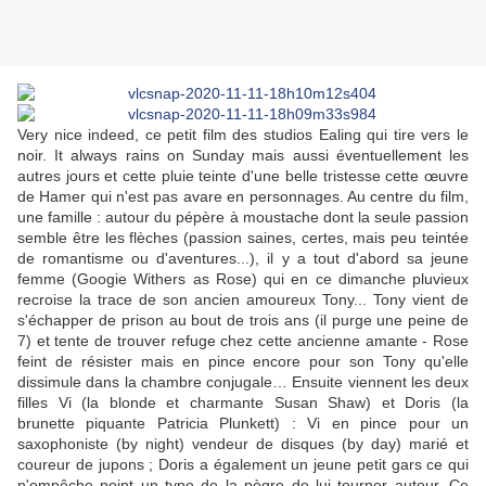
Very nice indeed, ce petit film des studios Ealing qui tire vers le
noir. It always rains on Sunday mais aussi éventuellement les
autres jours et cette pluie teinte d'une belle tristesse cette œuvre
de Hamer qui n'est pas avare en personnages. Au centre du film,
une famille : autour du pépère à moustache dont la seule passion
semble être les flèches (passion saines, certes, mais peu teintée
de romantisme ou d'aventures...), il y a tout d'abord sa jeune
femme (Googie Withers as Rose) qui en ce dimanche pluvieux
recroise la trace de son ancien amoureux Tony... Tony vient de
s'échapper de prison au bout de trois ans (il purge une peine de
7) et tente de trouver refuge chez cette ancienne amante - Rose
feint de résister mais en pince encore pour son Tony qu'elle
dissimule dans la chambre conjugale… Ensuite viennent les deux
filles Vi (la blonde et charmante Susan Shaw) et Doris (la
brunette piquante Patricia Plunkett) : Vi en pince pour un
saxophoniste (by night) vendeur de disques (by day) marié et
coureur de jupons ; Doris a également un jeune petit gars ce qui
n'empêche point un type de la pègre de lui tourner autour. Ce