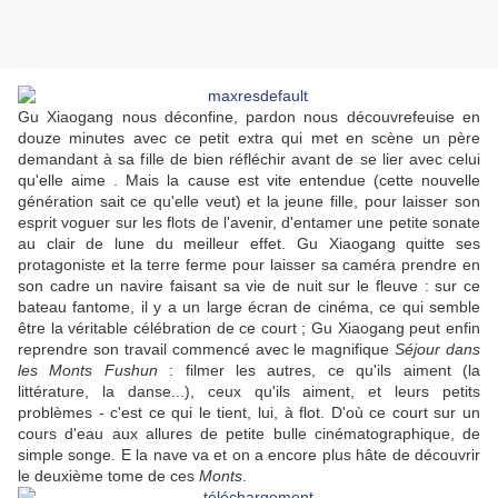
Gu Xiaogang nous déconfine, pardon nous découvrefeuise en
douze minutes avec ce petit extra qui met en scène un père
demandant à sa fille de bien réfléchir avant de se lier avec celui
qu'elle aime . Mais la cause est vite entendue (cette nouvelle
génération sait ce qu'elle veut) et la jeune fille, pour laisser son
esprit voguer sur les flots de l'avenir, d'entamer une petite sonate
au clair de lune du meilleur effet. Gu Xiaogang quitte ses
protagoniste et la terre ferme pour laisser sa caméra prendre en
son cadre un navire faisant sa vie de nuit sur le fleuve : sur ce
bateau fantome, il y a un large écran de cinéma, ce qui semble
être la véritable célébration de ce court ; Gu Xiaogang peut enfin
reprendre son travail commencé avec le magnifique
Séjour dans
les Monts Fushun
: filmer les autres, ce qu'ils aiment (la
littérature, la danse...), ceux qu'ils aiment, et leurs petits
problèmes - c'est ce qui le tient, lui, à flot. D'où ce court sur un
cours d'eau aux allures de petite bulle cinématographique, de
simple songe. E la nave va et on a encore plus hâte de découvrir
le deuxième tome de ces
Monts
.