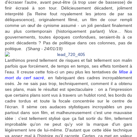
d'écraser l'autre, avant peut-être (à trop user de bassesse) de
finir écrasé à son tour. Délicieusement décadent, joliment
interprété (la Reine fout royalement les jetons de par sa
déliquescence), originalement filmé, un film de cour rempli
comme un œuf de cynisme assumé - un joli pendant finalement
au plus contemporain (historiquement parlant)
Vice
... Nos
gouvernements, toutes époques confondues, seraient-ils à ce
point décadents ? Pas de politique dans ces colonnes, pas de
politique.
(Shang - 24/01/19)
Lanthimos prend tellement de risques et fait tellement son malin
parfois que forcément, de temps en temps, ses effets tombent à
l'eau. Il creuse cette fois-ci un peu plus les tentatives de
Mise à
mort du cerf sacré
, en fabriquant des cadres incroyablement
osés. Je ne sais pas trop, techniquement, comment il a obtenu
ses plans, mais le résultat est spectaculaire : on a l'impression
que certains plans sont vus à travers un hublot rond, les bords du
cadre tordus et toute la focale concentrée sur le centre de
l'écran. Il sème ces audaces stylistiques incroyables un peu
partout dans son film, et malheureusement c'est une mauvaise
idée : c'est tellement stylisé que ça fait sortir du film, tellement
improbable qu'on ne peut qu'y voir la marque d'un gars
légèrement ivre de lui-même. D'autant que cette idée technique
va assez mal à l'histoire qu'il raconte. Certes, ça met en valeur