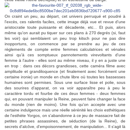
On craint un peu, au départ, cet univers perruqué et poudré à
l'excès, ces ralentis faciles, cette image déjà vue et revue d'une
aristocratie toute puissante et décadente, etc... Et puis, alors
même qu'on aurait pu tiquer sur ces plans à 270 degrés (si, faut
les voir) qui semblaient un peu trop kitsch pour ne pas dire
inopportuns, on commence par se prendre au jeu de ces
règlements de compte entre femmes calculatrices et vénales
ainsi qu'à ces somptueux pannotements virevoltants d'une
femme à l'autre - elles sont au même niveau, il y en a juste une
en trop : dans ces décors grandioses, cette caméra filme avec
amplitude et grandiloquence (et finalement avec forcément une
certaine ironie) un monde en chute libre où toutes les bassesses
humaines sont permises. Sous une surface lisse et polie, sous
des sourires d'apparat, on va voir apparaître peu à peu le
caractère tordu et fourbe de ces deux femmes - deux femmes
qui, en pouvant manipuler la Reine, peuvent faire changer la face
du monde (rien de moins). Une fois qu'on accepte avec une
certaine indulgence mais une réelle sérénité les choix esthétiques
de l'esthète Yorgos, on s'abandonne à ce jeu de massacre fait de
petites phrases assassines, de séduction (de la Reine), de
secrets d'alcôve, d'empoisonnement, de manipulation... Il s'agit là