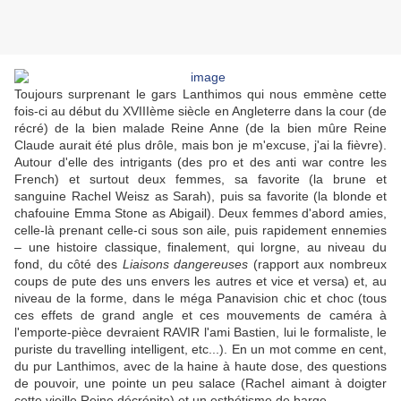
Toujours surprenant le gars Lanthimos qui nous emmène cette
fois-ci au début du XVIIIème siècle en Angleterre dans la cour (de
récré) de la bien malade Reine Anne (de la bien mûre Reine
Claude aurait été plus drôle, mais bon je m'excuse, j'ai la fièvre).
Autour d'elle des intrigants (des pro et des anti war contre les
French) et surtout deux femmes, sa favorite (la brune et
sanguine Rachel Weisz as Sarah), puis sa favorite (la blonde et
chafouine Emma Stone as Abigail). Deux femmes d'abord amies,
celle-là prenant celle-ci sous son aile, puis rapidement ennemies
– une histoire classique, finalement, qui lorgne, au niveau du
fond, du côté des
Liaisons dangereuses
(rapport aux nombreux
coups de pute des uns envers les autres et vice et versa) et, au
niveau de la forme, dans le méga Panavision chic et choc (tous
ces effets de grand angle et ces mouvements de caméra à
l'emporte-pièce devraient RAVIR l'ami Bastien, lui le formaliste, le
puriste du travelling intelligent, etc...). En un mot comme en cent,
du pur Lanthimos, avec de la haine à haute dose, des questions
de pouvoir, une pointe un peu salace (Rachel aimant à doigter
cette vieille Reine décrépite) et un esthétisme de barge.