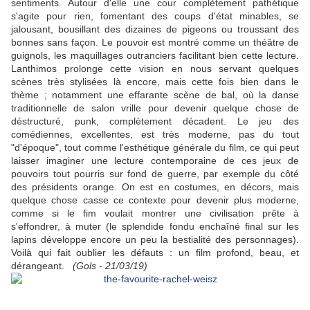
sentiments. Autour d'elle une cour complètement pathétique
s'agite pour rien, fomentant des coups d'état minables, se
jalousant, bousillant des dizaines de pigeons ou troussant des
bonnes sans façon. Le pouvoir est montré comme un théâtre de
guignols, les maquillages outranciers facilitant bien cette lecture.
Lanthimos prolonge cette vision en nous servant quelques
scènes très stylisées là encore, mais cette fois bien dans le
thème ; notamment une effarante scène de bal, où la danse
traditionnelle de salon vrille pour devenir quelque chose de
déstructuré, punk, complètement décadent. Le jeu des
comédiennes, excellentes, est très moderne, pas du tout
"d'époque", tout comme l'esthétique générale du film, ce qui peut
laisser imaginer une lecture contemporaine de ces jeux de
pouvoirs tout pourris sur fond de guerre, par exemple du côté
des présidents orange. On est en costumes, en décors, mais
quelque chose casse ce contexte pour devenir plus moderne,
comme si le fim voulait montrer une civilisation prête à
s'effondrer, à muter (le splendide fondu enchaîné final sur les
lapins développe encore un peu la bestialité des personnages).
Voilà qui fait oublier les défauts : un film profond, beau, et
dérangeant.
(Gols - 21/03/19)