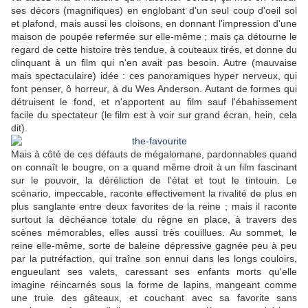
ses décors (magnifiques) en englobant d'un seul coup d'oeil sol
et plafond, mais aussi les cloisons, en donnant l'impression d'une
maison de poupée refermée sur elle-même ; mais ça détourne le
regard de cette histoire très tendue, à couteaux tirés, et donne du
clinquant à un film qui n'en avait pas besoin. Autre (mauvaise
mais spectaculaire) idée : ces panoramiques hyper nerveux, qui
font penser, ô horreur, à du Wes Anderson. Autant de formes qui
détruisent le fond, et n'apportent au film sauf l'ébahissement
facile du spectateur (le film est à voir sur grand écran, hein, cela
dit).
Mais à côté de ces défauts de mégalomane, pardonnables quand
on connaît le bougre, on a quand même droit à un film fascinant
sur le pouvoir, la déréliction de l'état et tout le tintouin. Le
scénario, impeccable, raconte effectivement la rivalité de plus en
plus sanglante entre deux favorites de la reine ; mais il raconte
surtout la déchéance totale du règne en place, à travers des
scènes mémorables, elles aussi très couillues. Au sommet, le
reine elle-même, sorte de baleine dépressive gagnée peu à peu
par la putréfaction, qui traîne son ennui dans les longs couloirs,
engueulant ses valets, caressant ses enfants morts qu'elle
imagine réincarnés sous la forme de lapins, mangeant comme
une truie des gâteaux, et couchant avec sa favorite sans