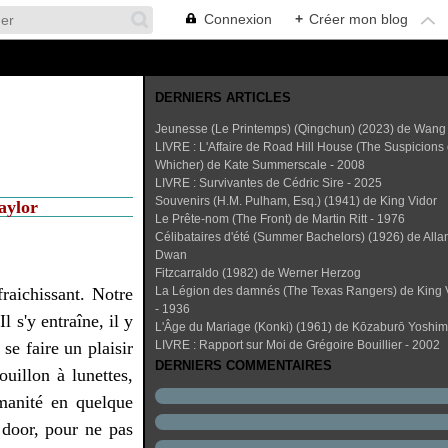
Connexion
+
Créer mon blog
DERNIERS ARTICLES
Jeunesse (Le Printemps) (Qingchun) (2023) de Wang
LIVRE : L'Affaire de Road Hill House (The Suspicions 
Whicher) de Kate Summerscale - 2008
LIVRE : Survivantes de Cédric Sire - 2025
Souvenirs (H.M. Pulham, Esq.) (1941) de King Vidor
aylor
Le Prête-nom (The Front) de Martin Ritt - 1976
Célibataires d'été (Summer Bachelors) (1926) de Alla
Dwan
Fitzcarraldo (1982) de Werner Herzog
fraichissant. Notre
La Légion des damnés (The Texas Rangers) de King 
- 1936
l s'y entraîne, il y
L'Âge du Mariage (Konki) (1961) de Kōzaburō Yoshi
se faire un plaisir
LIVRE : Rapport sur Moi de Grégoire Bouillier - 2002
DERNIERS COMMENTAIRES
ouillon à lunettes,
umanité en quelque
 door, pour ne pas