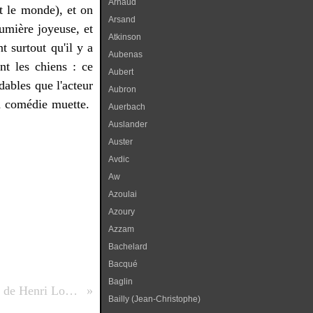
Arnaud
ut le monde), et on
Arsand
lumière joyeuse, et
Atkinson
t surtout qu'il y a
Aubenas
nt les chiens : ce
Aubert
ables que l'acteur
Aubron
la comédie muette.
Auerbach
Auslander
Auster
Avdic
Aw
Azoulai
Azoury
Azzam
Bachelard
Bacqué
Baglin
LIVRE : Nous rêvions juste de Liberté de Henri Loevenbruck - 2015
Bailly (Jean-Christophe)