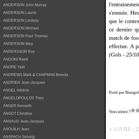
l'entrainemen
ANDERSON John Murray
s'ennuie. Heu
ANDERSON Laurie
que le contex
ANDERSON Lindsay
ANDERSON Michael
ce dernier q
ANDERSON Paul Thomas
match de foot
ANDERSON Wes
effectue. A p
ANDERSSON Roy
(Gols - 25/10
ANDONI Raed
ANDRE Yaël
ANDREWS Mark & CHAPMAN Brenda
ANDRIEN Jean-Jacques
ANGEL Hélène
Posté par Shangol
ANGELOPOULOS Theo
ANGER Kenneth
Vous aimez ?
ANGOT Christine
ANNAUD Jean-Jacques
ANOUILH Jean
ANSPACH Solveig