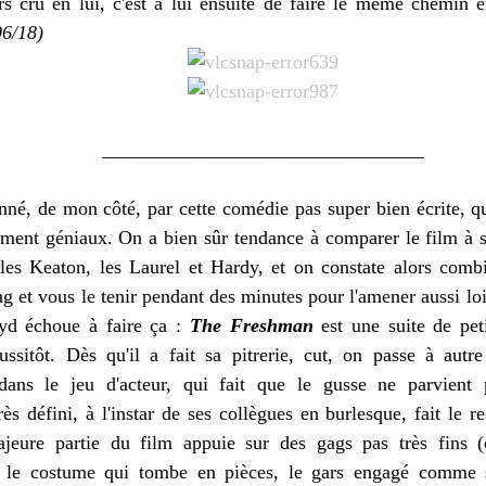
rs cru en lui, c'est à lui ensuite de faire le même chemin e
06/18)
_________________________________
né, de mon côté, par cette comédie pas super bien écrite, qu
iment géniaux. On a bien sûr tendance à comparer le film à 
 les Keaton, les Laurel et Hardy, et on constate alors comb
ag et vous le tenir pendant des minutes pour l'amener aussi loi
yd échoue à faire ça :
The Freshman
est une suite de pet
aussitôt. Dès qu'il a fait sa pitrerie, cut, on passe à autr
 dans le jeu d'acteur, qui fait que le gusse ne parvien
ès défini, à l'instar de ses collègues en burlesque, fait le res
jeure partie du film appuie sur des gags pas très fins (c
ur le costume qui tombe en pièces, le gars engagé comme