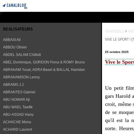
REALISATEURS
SHANGOLS
>
NE
VIVE LE SPORT !
ABBASI Ali
ABBOU Olivier
25 octobre 2025
ABDEL SALAM Châbdi
Vive le Spo
ABEL Dominique, GORDON Fiona & ROMY Bruno
ABRAHAM Yuval, ADRA Basel & BALLAL Hamdan
ABRAHAMSON Lenny
ABRAMS J.J.
Un petit film
ABRANTES Gabriel
gars Harold a 
ABU NOWAR Aji
croit, même s
ABU WAEL Tawfik
de se moquer 
ABU-ASSAD Hany
qu'il est la
ACHACHE Mona
sorte. Heure
ACHARD Laurent