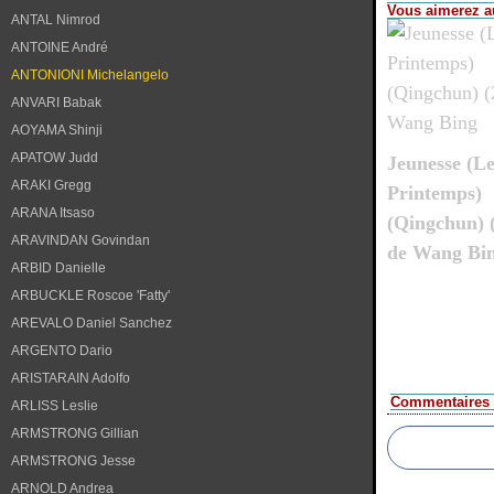
Vous aimerez au
ANTAL Nimrod
ANTOINE André
ANTONIONI Michelangelo
ANVARI Babak
AOYAMA Shinji
APATOW Judd
Jeunesse (L
ARAKI Gregg
Printemps)
ARANA Itsaso
(Qingchun) 
ARAVINDAN Govindan
de Wang Bi
ARBID Danielle
ARBUCKLE Roscoe 'Fatty'
AREVALO Daniel Sanchez
ARGENTO Dario
ARISTARAIN Adolfo
Commentaires
ARLISS Leslie
ARMSTRONG Gillian
ARMSTRONG Jesse
ARNOLD Andrea