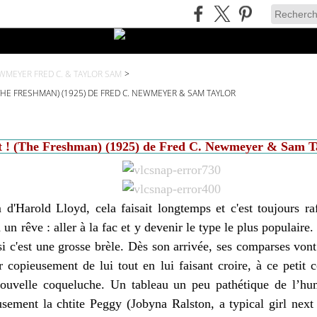
WMEYER FRED C. & TAYLOR SAM
>
 (THE FRESHMAN) (1925) DE FRED C. NEWMEYER & SAM TAYLOR
rt ! (The Freshman) (1925) de Fred C. Newmeyer & Sam T
 d'Harold Lloyd, cela faisait longtemps et c'est toujours ra
un rêve : aller à la fac et y devenir le type le plus populaire. I
i c'est une grosse brèle. Dès son arrivée, ses comparses vont 
copieusement de lui tout en lui faisant croire, à ce petit c
 nouvelle coqueluche. Un tableau un peu pathétique de l’h
usement la chtite Peggy (Jobyna Ralston, a typical girl next