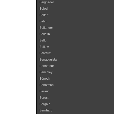
Beigbeder
Belezi
Belfort
Belin
Bellanger
Bellatin
Bello
Bellow
Belvaux
Benacquista
Benameur
Benchley
Bénech
Benotman
Béraud
Berest
Bergala
Bernhard