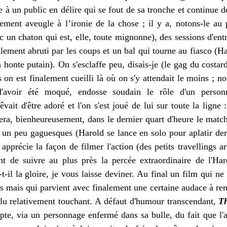
e à un public en délire qui se fout de sa tronche et continue 
alement aveugle à l’ironie de la chose ; il y a, notons-le au
 un chaton qui est, elle, toute mignonne), des sessions d'en
talement abruti par les coups et un bal qui tourne au fiasco (Ha
a honte putain). On s'esclaffe peu, disais-je (le gag du costar
 on est finalement cueilli là où on s'y attendait le moins ; n
d'avoir été moqué, endosse soudain le rôle d'un person
rêvait d'être adoré et l'on s'est joué de lui sur toute la ligne
uera, bienheureusement, dans le dernier quart d'heure le matc
s un peu gaguesques (Harold se lance en solo pour aplatir derr
apprécie la façon de filmer l'action (des petits travellings arr
nt de suivre au plus près la percée extraordinaire de l'Haro
t-il la gloire, je vous laisse deviner. Au final un film qui ne 
es mais qui parvient avec finalement une certaine audace à r
olu relativement touchant. A défaut d'humour transcendant,
T
pte, via un personnage enfermé dans sa bulle, du fait que l'