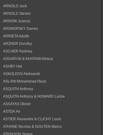
ARNOLD Jack
ARNOLD Steven
ARNOW Joanna
ARONOFSKY Darren
ARRIETA Adolfo
ARZNER Dorothy
ASCHER Rodney
ASGARI Ali & KHATAMI Alireza
ASHBY Hal
ASKOLDOV Aleksandr
ASLANI Mohammad Reza
ASQUITH Anthony
ASQUITH Anthony & HOWARD Leslie
ASSAYAS Olivier
ASTER Ari
ASTIER Alexandre & CLICHY Louis
ATHANE Nicolas & NGUYEN Marco
ATKINSON Shane