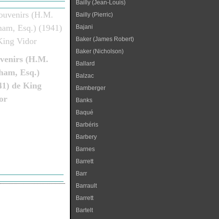
Bailly (Jean-Louis)
Bailly (Pierric)
Bajani
Baker (James Robert)
Baker (Nicholson)
venirs (H.M.
Ballard
ham, Esq.)
Balzac
41) de King
Bamberger
or
Banks
Baqué
Barbéris
Barbery
Barnes
Barrett
Barr
Barrault
Barrett
Bartelt