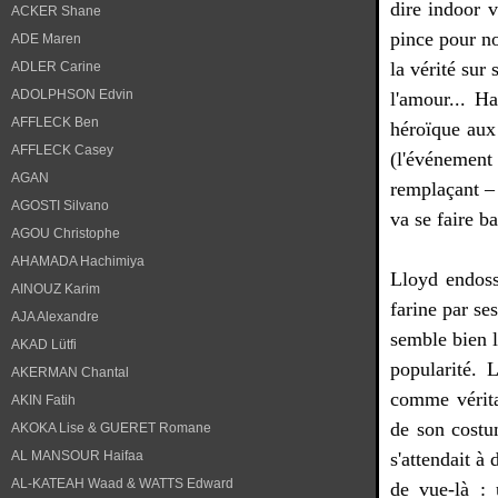
dire indoor v
ACKER Shane
pince pour no
ADE Maren
la vérité sur
ADLER Carine
ADOLPHSON Edvin
l'amour... H
AFFLECK Ben
héroïque aux 
AFFLECK Casey
(l'événement 
AGAN
remplaçant – 
AGOSTI Silvano
va se faire b
AGOU Christophe
AHAMADA Hachimiya
Lloyd endosse
AINOUZ Karim
farine par se
AJA Alexandre
semble bien l
AKAD Lütfi
popularité. 
AKERMAN Chantal
comme véritab
AKIN Fatih
de son costu
AKOKA Lise & GUERET Romane
AL MANSOUR Haifaa
s'attendait à
AL-KATEAH Waad & WATTS Edward
de vue-là : 