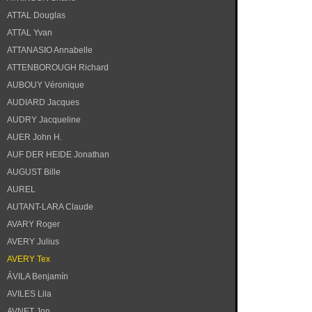
ATTAL Douglas
ATTAL Yvan
ATTANASIO Annabelle
ATTENBOROUGH Richard
AUBOUY Véronique
AUDIARD Jacques
AUDRY Jacqueline
AUER John H.
AUF DER HEIDE Jonathan
AUGUST Bille
AUREL
AUTANT-LARA Claude
AVARY Roger
AVERY Julius
AVERY Tex
ÁVILA Benjamín
AVILES Lila
AVNET Jon