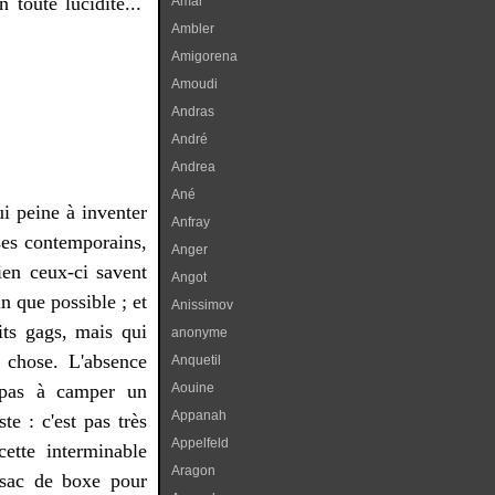
n toute lucidité...
Amal
Ambler
Amigorena
Amoudi
Andras
André
Andrea
Ané
i peine à inventer
Anfray
ses contemporains,
Anger
ien ceux-ci savent
Angot
n que possible ; et
Anissimov
its gags, mais qui
anonyme
e chose. L'absence
Anquetil
t pas à camper un
Aouine
Appanah
te : c'est pas très
Appelfeld
ette interminable
Aragon
 sac de boxe pour