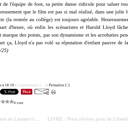
t de l'équipe de foot, sa petite danse ridicule pour saluer to
reusement que le film est pas si mal réalisé, dans une jolie 
te (la rentrée au collège) est toujours agréable. Heureusemen
uart d'heure, où enfin les scénaristes et Harold Lloyd lâche
 marque des points, par son dynamisme et les acrobaties pend
art ça, Lloyd n'a pas volé sa réputation d'enfant pauvre de 
/25)
s à 18:19 -
Commentaires [
…
]
- Permalien [
#
]
0 vote
LIVRE : Zem de Laurent Gaudé - 2025