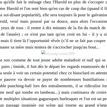
u qu'elle fait le ménage chez l'Harold en plus de s'occuper 
tre Harold et l'on sent bien qu'en cas de coup dur (quand il f
 sa soi-disant popularité), elle sera toujours là pour le galvan
arold, vexé mais poussé par sa douce, aura alors l'occasio
yeux de tous : il rentre à dix minutes de la fin du match de
de l'année) ; ce n'est pas tant qu'on croit en lui - il y a 
mais il tient là l’opportunité rêvée (s’il ne se fait pas couper
ananer sa mère mais tentera de s'accrocher jusqu'au bout...
 son costume de tout jeune adulte maladroit et naïf qui se f
s pairs ; timide, il fuit dès le départ les regards enamourés de
a seule à voir un certain potentiel chez ce binoclard en attent
Le pauvre va devoir se payer de nombreuses humiliations (
le punching-ball lors des entraînements, il se ridiculise lo
me neuf qui tombe en lambeau...) mais continuera de croire
 de multiples situations gaguesques burlesques et l'on est un p
un passage inopinée sur scène qui tourne au grand n'imp