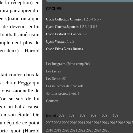
de la réception) en
CYCLES
inira par apprendre
iser. Quand on a que
Cycle Collection Criterion
1
2
3
4
5
6
7
n de devenir enfin
Cycle Cinéma Japonais
1
2
3
4
5
6
7
 football américain
Cycle Festival de Cannes
1
2
simplement plus de
Cycle Western
1
2
3
Cycle Films Noirs Ricains
 en deux)... Harold
Les Intégrales (filmo complète)
Les Livres
ait rouler dans la
Les Séries télé
 la chtite Peggy qui
Les millièmes de Shangols
e obsessionnelle de
40 films secrets à voir !
on se sert de lui
Contacts
rs d'un bal à cause
 en son étoile. On
Best of :
60's
70's
80's
90's
00's
10's
eu déçu de ce point
2007
2008
2009
2010
2011
2012
2013
2014
2015
2016
201
orte quoi (Harold
2018
2019
2020
2021
2022
2023
2024
2025