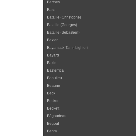
Barthes
Bass
Bataille (Christophe)
Bataille (Georges)
Bataille (Sébastien)
Baxter
Bayamack-Tam
/
Lighieri
Bayard
Bazin
Bazterrica
Beaulieu
Beaune
Beck
Becker
Beckett
Bégaudeau
Bégout
Behm