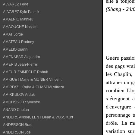
elle a toujou
ALVAREZ Fede
(Shang - 24/
ALVAREZ Kyle Patrick
AMALRIC Mathieu
AMAOUCHE Nassim
AMAT Jorge
AMATEAU Rodney
AMELIO Gianni
AMENABAR Alejandro
Guère passion
AMERIS Jean-Pierre
des gags vra
AMEUR-ZAIMECHE Rabah
les Chaplin,
AMIGUET Marie & MUNIER Vincent
attraper un g
AMIRFAZLI Raha & GHASEMI Alireza
combien Llo
AMIRKULOV Ardak
s’éteignent 
AMOUSSOU Sylvestre
d'envergure
ANAND Chetan
personnage tr
ANDERS Allison, LENT Dean & VOSS Kurt
drôle. La ma
ANDERSON Brad
variation s
ANDERSON Joel