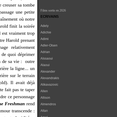
de creuser sa tombe
Films sortis en 2026
 passage une petite
ECRIVAINS
traînement où notre
rold finit la soirée
Adely
d est vraiment trop
Adichie
Adimi
otre Harold prenant
Adler-Olsen
nage relativement
Adrian
 : de quoi déprimer
Aïssaoui
h de sa vie : outre
Alaoui
ière la ligne... un
Alexander
ière sur le terrain
Alexandrakis
ld). Il avait déjà
Alikavazovic
te fait pas te taper
Allen
endre ce personnage
Allison
he Freshman
rend
Almendros
amour transcende :
Altan