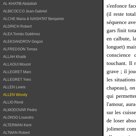
AL-KHATIB Abdallah
s'enfonce fac
ALBICOCCO Jean-Gabriel
(il reste tot
ALCHE Maria & NAISHTAT Benjamin
séquence avec
ALDRICH Robert
gars finit to
ALEA Tomás Gutiérrez
en calbute, l
ALEKSANDROV Grigori
longuet) mais
ALFREDSON Tomas
conscience 
ALLAH Khalik
touchant. Il 
ALLAOUI Mounir
grave ; il jo
ALLEGRET Marc
les situation
ALLEGRET Yves
chapeau), on 
ALLEN Lewis
ALLEN Woody
qui permette
ALLIO René
l'amour, aura-
ALMODOVAR Pedro
sur les cuiss
ALONSO Lisandro
de loser abs
ALTERMAN Kent
joliment com
ALTMAN Robert