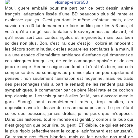
Moui, guère emballé pour ma part par ce petit dessin animé
français, adaptation lissée d'une BD beaucoup plus délirante et
explosive que ça. C'est pourtant le même créateur, mais, allez
savoir, on a dû lui demander de faire un film pour les 5-6 ans, et
voilà qu'il a rangé ses tentations texaveryennes au placard, et
qu'il nous sert ces contes rigolos et mignonets, mais pas bien
solides non plus. Bon, c'est rai que c'est joli, coloré et innocent :
les décors sont minutieux et les aquarelles sont faites à la main, il
y a une espèce d'immédiate ambiance d'enfance qui émanent de
ces bicoques tranquilles, de cette campagne apaisée et de ces
jeux de neige. Renner soigne son fond, et c'est très bien, car cela
compense des personnages au premier plan un peu rapidement
pensés : non seulement l'animation est moyenne, mais les traits
des personnages (mis à part le renard) ne les rendent pas très
sympathiques, à commencer par ce père Noël raté et ce cochon
trop classique. Les voix quant à elles (et là, pas d'accord avec le
gars Shang) sont complètement ratées, trop adultes, en
opposition avec le dessin de ces animaux poilants. Le pire étant
celles des poussins, jamais drôles, je ne peux que m'opposer.
Dans ces histoires, tout le monde est gentil, y compris le loup qui
n'est grognon que pour rire, ou gentil ET débile, ce qui est encore
le plus rigolo (effectivement le couple lapin/canard est amusant).
Ca rassure nos têtes blondes, mais ça fait perdre pas mal de