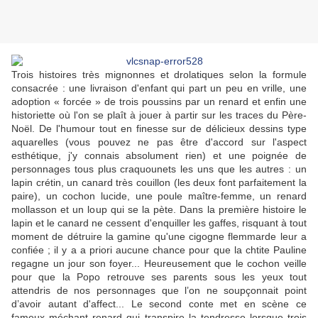
Trois histoires très mignonnes et drolatiques selon la formule
consacrée : une livraison d'enfant qui part un peu en vrille, une
adoption « forcée » de trois poussins par un renard et enfin une
historiette où l'on se plaît à jouer à partir sur les traces du Père-
Noël. De l'humour tout en finesse sur de délicieux dessins type
aquarelles (vous pouvez ne pas être d'accord sur l'aspect
esthétique, j'y connais absolument rien) et une poignée de
personnages tous plus craquounets les uns que les autres : un
lapin crétin, un canard très couillon (les deux font parfaitement la
paire), un cochon lucide, une poule maître-femme, un renard
mollasson et un loup qui se la pète. Dans la première histoire le
lapin et le canard ne cessent d'enquiller les gaffes, risquant à tout
moment de détruire la gamine qu'une cigogne flemmarde leur a
confiée ; il y a a priori aucune chance pour que la chtite Pauline
regagne un jour son foyer... Heureusement que le cochon veille
pour que la Popo retrouve ses parents sous les yeux tout
attendris de nos personnages que l’on ne soupçonnait point
d’avoir autant d'affect... Le second conte met en scène ce
fameux méchant renard qui transpire la tendresse lorsque trois