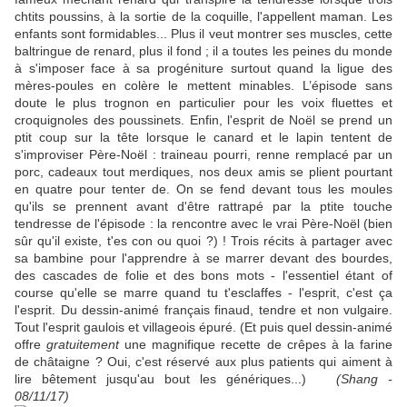
chtits poussins, à la sortie de la coquille, l'appellent maman. Les
enfants sont formidables... Plus il veut montrer ses muscles, cette
baltringue de renard, plus il fond ; il a toutes les peines du monde
à s'imposer face à sa progéniture surtout quand la ligue des
mères-poules en colère le mettent minables. L’épisode sans
doute le plus trognon en particulier pour les voix fluettes et
croquignoles des poussinets. Enfin, l'esprit de Noël se prend un
ptit coup sur la tête lorsque le canard et le lapin tentent de
s'improviser Père-Noël : traineau pourri, renne remplacé par un
porc, cadeaux tout merdiques, nos deux amis se plient pourtant
en quatre pour tenter de. On se fend devant tous les moules
qu'ils se prennent avant d'être rattrapé par la ptite touche
tendresse de l'épisode : la rencontre avec le vrai Père-Noël (bien
sûr qu'il existe, t'es con ou quoi ?) ! Trois récits à partager avec
sa bambine pour l'apprendre à se marrer devant des bourdes,
des cascades de folie et des bons mots - l'essentiel étant of
course qu'elle se marre quand tu t'esclaffes - l'esprit, c'est ça
l'esprit. Du dessin-animé français finaud, tendre et non vulgaire.
Tout l'esprit gaulois et villageois épuré. (Et puis quel dessin-animé
offre
gratuitement
une magnifique recette de crêpes à la farine
de châtaigne ? Oui, c'est réservé aux plus patients qui aiment à
lire bêtement jusqu'au bout les génériques...)
(Shang -
08/11/17)