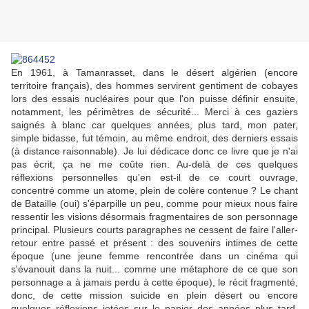
En 1961, à Tamanrasset, dans le désert algérien (encore
territoire français), des hommes servirent gentiment de cobayes
lors des essais nucléaires pour que l'on puisse définir ensuite,
notamment, les périmètres de sécurité... Merci à ces gaziers
saignés à blanc car quelques années, plus tard, mon pater,
simple bidasse, fut témoin, au même endroit, des derniers essais
(à distance raisonnable). Je lui dédicace donc ce livre que je n'ai
pas écrit, ça ne me coûte rien. Au-delà de ces quelques
réflexions personnelles qu'en est-il de ce court ouvrage,
concentré comme un atome, plein de colère contenue ? Le chant
de Bataille (oui) s'éparpille un peu, comme pour mieux nous faire
ressentir les visions désormais fragmentaires de son personnage
principal. Plusieurs courts paragraphes ne cessent de faire l'aller-
retour entre passé et présent : des souvenirs intimes de cette
époque (une jeune femme rencontrée dans un cinéma qui
s'évanouit dans la nuit... comme une métaphore de ce que son
personnage a à jamais perdu à cette époque), le récit fragmenté,
donc, de cette mission suicide en plein désert ou encore
quelques réflexions jetées sur le papier des années plus tard,