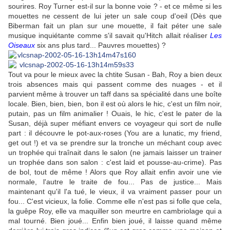
sourires. Roy Turner est-il sur la bonne voie ? - et ce même si les
mouettes ne cessent de lui jeter un sale coup d'oeil (Dès que
Biberman fait un plan sur une mouette, il fait péter une sale
musique inquiétante comme s'il savait qu'Hitch allait réaliser
Les
Oiseaux
six ans plus tard... Pauvres mouettes) ?
Tout va pour le mieux avec la chtite Susan - Bah, Roy a bien deux
trois absences mais qui passent comme des nuages - et il
parvient même à trouver un taff dans sa spécialité dans une boîte
locale. Bien, bien, bien, bon il est où alors le hic, c'est un film noir,
putain, pas un film animalier ! Ouais, le hic, c'est le pater de la
Susan, déjà super méfiant envers ce voyageur qui sort de nulle
part : il découvre le pot-aux-roses (You are a lunatic, my friend,
get out !) et va se prendre sur la tronche un méchant coup avec
un trophée qui traînait dans le salon (ne jamais laisser un trainer
un trophée dans son salon : c'est laid et pousse-au-crime). Pas
de bol, tout de même ! Alors que Roy allait enfin avoir une vie
normale, l'autre le traite de fou... Pas de justice... Mais
maintenant qu'il l'a tué, le vieux, il va vraiment passer pour un
fou... C'est vicieux, la folie. Comme elle n'est pas si folle que cela,
la guêpe Roy, elle va maquiller son meurtre en cambriolage qui a
mal tourné. Bien joué... Enfin bien joué, il laisse quand même