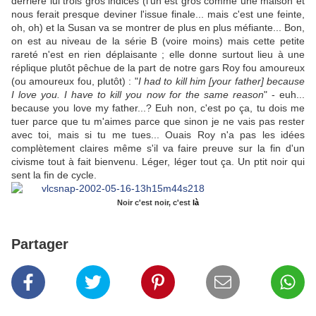
derrière lui trois gros indices (l'un est gros comme une maison et
nous ferait presque deviner l'issue finale... mais c'est une feinte,
oh, oh) et la Susan va se montrer de plus en plus méfiante... Bon,
on est au niveau de la série B (voire moins) mais cette petite
rareté n'est en rien déplaisante ; elle donne surtout lieu à une
réplique plutôt pêchue de la part de notre gars Roy fou amoureux
(ou amoureux fou, plutôt) : "
I had to kill him [your father] because
I love you. I have to kill you now for the same reason
" - euh...
because you love my father...? Euh non, c'est po ça, tu dois me
tuer parce que tu m'aimes parce que sinon je ne vais pas rester
avec toi, mais si tu me tues... Ouais Roy n'a pas les idées
complètement claires même s'il va faire preuve sur la fin d'un
civisme tout à fait bienvenu. Léger, léger tout ça. Un ptit noir qui
sent la fin de cycle.
Noir c'est noir, c'est
là
Partager