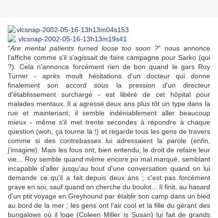
"
Are mental patients turned loose too soon ?
" nous annonce
l'affiche comme s'il s'agissait de faire campagne pour Sarko (qui
?). Cela n'annonce forcément rien de bon quand le gars Roy
Turner - après moult hésitations d'un docteur qui donne
finalement son accord sous la pression d'un directeur
d'établissement surchargé - est libéré de cet hôpital pour
malades mentaux. Il a agressé deux ans plus tôt un type dans la
rue et maintenant, il semble indéniablement aller beaucoup
mieux - même s'il met trente secondes à répondre à chaque
question (woh, ça tourne là !) et regarde tous les gens de travers
comme si des contrebasses lui adressaient la parole (enfin,
j'imagine). Mais les fous ont, bien entendu, le droit de refaire leur
vie... Roy semble quand même encore po mal marqué, semblant
incapable d'aller jusqu'au bout d'une conversation quand on lui
demande ce qu'il a fait depuis deux ans ; c'est pas forcément
grave en soi, sauf quand on cherche du boulot... Il finit, au hasard
d'un ptit voyage en Greyhound par établir son camp dans un bled
au bord de la mer ; les gens ont l'air cool et la fille du gérant des
bungalows où il loge (Coleen Miller is Susan) lui fait de grands