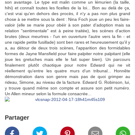
son avantage. Le type est malin comme un lémurien (la taille,
hihi) et connaît toutes les ficelles de la loi... Bon au delà de ça,
c'est vrai qu'en dehors des procès, il n'y a pas non plus grand
chose à se mettre sous la dent : Nina Foch joue un peu les faire-
valoir (elle se marie pour obéir à son pater d'adoption mais sa
relation "sentimentale" est à peine traitée), les scènes d'action
brutes (deux meurtres - l'un en ouverture l'autre vers la fin - et
une rapide petite fusillade) sont ben rares et heureusement qu'il y
a, au détour de deux trois scènes, l'apparition des formidables
formes de Jayne Mansfield pour faire palpiter notre palpitant (elle
joue les greluches mais elle le fait super bien). Un parcours
finalement plutôt chaotique pour notre Edward qui ne vit
réellement qu'entre les quatre murs d'un tribunal... Honnête
démonstration dans son genre mais pas de quoi grimper au
rideau, Simone, au niveau de la facture. Edward G. Robinson, lui,
y trouve quand même son compte et assure son petit numéro.
Un Allen mineur selon la formule consacrée...
Partager