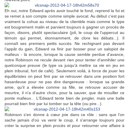
Eh oui, notre Edward après avoir touché le fond, reprend la foi et
se remet à son compte comme simple avocat. Au début c'est pas
vraiment la cohue au niveau de la clientèle mais comme le type
est bougrement malin et parvient toujours à gagner un procès de
façon, disons, plutôt spectaculaire (joli, le coup de l'uppercut au
témoin qui permet, étonnamment, de clore les débats...). Il
connaît ses premiers petits succès. Ne rechignant pas devant
l’appât du gain, Edward va finir par bosser pour un salopiot de
mafieux - là encore, lorsque la cause semble perdue d'avance,
notre Robinson ne recule devant rien pour tenter d'annihiler une
quelconque preuve (le type va jusqu'à mettre sa vie en jeu en
plein tribunal, fort de café). Seulement voilà, à force de jouer les
équilibristes on peut finir par se retrouver dans une position fort
hasardeuse pour ne pas dire dangereuse : lorsque sa grande
amie, qu'il a élevée comme sa fille, se retrouve accuser de
meurtre, il n'a d'autre choix, pour la sauver, que de mouiller ce
ponte mafieux... L'Edward tente bien de jongler, mais une balle
pourrait bien finir par lui tomber sur la tête (ou pire...).
Robinson s'en donne à cœur joie dans ce rôle : sans que l'on
sache jamais d'où va venir le coup, il s'arrange toujours pour
créer la surprise en plein procès et pour retourner une affaire à