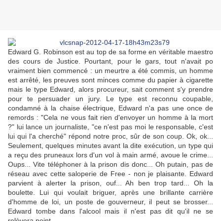
Edward G. Robinson est au top de sa forme en véritable maestro
des cours de Justice. Pourtant, pour le gars, tout n'avait po
vraiment bien commencé : un meurtre a été commis, un homme
est arrêté, les preuves sont minces comme du papier à cigarette
mais le type Edward, alors procureur, sait comment s'y prendre
pour te persuader un jury. Le type est reconnu coupable,
condamné à la chaise électrique, Edward n'a pas une once de
remords : "Cela ne vous fait rien d'envoyer un homme à la mort
?" lui lance un journaliste, "ce n'est pas moi le responsable, c'est
lui qui l'a cherché" répond notre proc, sûr de son coup. Ok, ok...
Seulement, quelques minutes avant la dite exécution, un type qui
a reçu des pruneaux lors d'un vol à main armé, avoue le crime...
Oups... Vite téléphoner à la prison dis donc... Oh putain, pas de
réseau avec cette saloperie de Free - non je plaisante. Edward
parvient à alerter la prison, ouf... Ah ben trop tard... Oh la
boulette. Lui qui voulait briguer, après une brillante carrière
d'homme de loi, un poste de gouverneur, il peut se brosser...
Edward tombe dans l'alcool mais il n'est pas dit qu'il ne se
relèvera point.