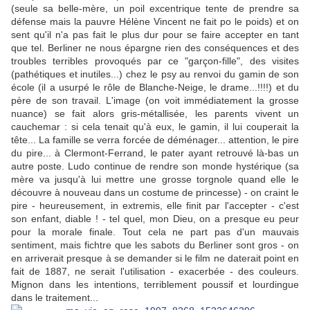
(seule sa belle-mère, un poil excentrique tente de prendre sa
défense mais la pauvre Hélène Vincent ne fait po le poids) et on
sent qu'il n'a pas fait le plus dur pour se faire accepter en tant
que tel. Berliner ne nous épargne rien des conséquences et des
troubles terribles provoqués par ce "garçon-fille", des visites
(pathétiques et inutiles...) chez le psy au renvoi du gamin de son
école (il a usurpé le rôle de Blanche-Neige, le drame...!!!!) et du
père de son travail. L'image (on voit immédiatement la grosse
nuance) se fait alors gris-métallisée, les parents vivent un
cauchemar : si cela tenait qu'à eux, le gamin, il lui couperait la
tête... La famille se verra forcée de déménager... attention, le pire
du pire... à Clermont-Ferrand, le pater ayant retrouvé là-bas un
autre poste. Ludo continue de rendre son monde hystérique (sa
mère va jusqu'à lui mettre une grosse torgnole quand elle le
découvre à nouveau dans un costume de princesse) - on craint le
pire - heureusement, in extremis, elle finit par l'accepter - c'est
son enfant, diable ! - tel quel, mon Dieu, on a presque eu peur
pour la morale finale. Tout cela ne part pas d'un mauvais
sentiment, mais fichtre que les sabots du Berliner sont gros - on
en arriverait presque à se demander si le film ne daterait point en
fait de 1887, ne serait l'utilisation - exacerbée - des couleurs.
Mignon dans les intentions, terriblement poussif et lourdingue
dans le traitement...