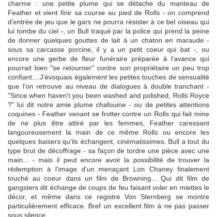
charme : une petite plume qui se détache du manteau de
Feather et vient finir sa course au pied de Rolls - on comprend
d'entrée de jeu que le gars ne pourra résister à ce bel oiseau qui
lui tombe du ciel -, un Bull traqué par la police qui prend la peine
de donner quelques gouttes de lait à un chaton en maraude -
sous sa carcasse porcine, il y a un petit coeur qui bat -, ou
encore une gerbe de fleur funéraire préparée à l'avance qui
pourrait bien "se retourner" contre son propriétaire un peu trop
confiant... J'évoquais également les petites touches de sensualité
que l'on retrouve au niveau de dialogues à double tranchant -
"Since when haven't you been washed and polished, Rolls Royce
?" lui dit notre amie plume chafouine - ou de petites attentions
coquines - Feather venant se frotter contre un Rolls qui fait mine
de ne plus être attiré par les femmes, Feather caressant
langoureusement la main de ce même Rolls ou encore les
quelques baisers qu'ils échangent, cinématissimes. Bull a tout du
type brut de décoffrage - sa façon de tordre une pièce avec une
main... - mais il peut encore avoir la possibilité de trouver la
rédemption à l'image d'un menaçant Lon Chaney finalement
touché au coeur dans un film de Browning... Qui dit film de
gangsters dit échange de coups de feu faisant voler en miettes le
décor, et même dans ce registre Von Sternberg se montre
particulièrement efficace. Bref un excellent film à ne pas passer
sous silence.