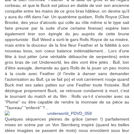
corbeau, et que le Buck est jaloux en diable de voir son ancienne
conquête entre les mains de ce gros bras hâbleur, on devine qu'il
y aura du rififi dans l'air. Un quatrième quidam, Rolls Royce (Clive
Brooke, des yeux d'alcoolo qui colle au rôle même si le type sait
faire preuve par la suite d'une certaine finesse) espère bien
également tirer son épingle du jeu auprès de cette brune
opportuniste : Bull Weed a sorti le gars Rolls Royce de sa misère,
mais entre la douceur de la fine fleur Feather et la fidélité à son
nouveau boss, son coeur balance indéniablement... Lors d'une
fête à tout péter (une véritable débauche de serpentins) entre
gros bras de cet Underworld, les dés vont être jetés : Bull, loin
d'être aveugle, demande au gars Rolls de la jouer un peu moins
à la coule avec Feather (il l'invite à danser sans demander
l'autorisation au Bull, ça se fait po) et voit carrément rouge quand
Buck met ses sales pattes sur une Feather toute froissée. Bull
dézingue proprement Buck, se retrouve condamné à mort, c'est
le tournant du match et du film : Rolls va-t-il s'envoler avec sa
"Plume" ou être capable de rendre la monnaie de sa pièce au
"Taureau" "enferré" ?...
Quelques séquences pleines de grâce (amen !) parfaitement
mises en scène par un Von Sternberg inspiré (quand les belles
idées imagées se passent de mots) nous envoûtent sous leur