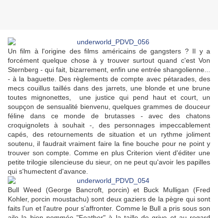
Un film à l'origine des films américains de gangsters ? Il y a
forcément quelque chose à y trouver surtout quand c'est Von
Sternberg - qui fait, bizarrement, enfin une entrée shangolienne...
- à la baguette. Des règlements de compte avec pétarades, des
mecs couillus taillés dans des jarrets, une blonde et une brune
toutes mignonettes, une justice qui pend haut et court, un
soupçon de sensualité bienvenu, quelques grammes de douceur
féline dans ce monde de brutasses - avec des chatons
croquignolets à souhait -, des personnages impeccablement
capés, des retournements de situation et un rythme joliment
soutenu, il faudrait vraiment faire la fine bouche pour ne point y
trouver son compte. Comme en plus Criterion vient d'éditer une
petite trilogie silencieuse du sieur, on ne peut qu'avoir les papilles
qui s'humectent d'avance.
Bull Weed (George Bancroft, porcin) et Buck Mulligan (Fred
Kohler, porcin moustachu) sont deux gaziers de la pègre qui sont
faits l'un et l'autre pour s'affronter. Comme le Bull a pris sous son
aile la bien nommée "Feather" à la taille de grive et au regard