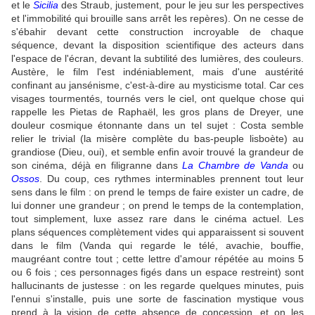
et le
Sicilia
des Straub, justement, pour le jeu sur les perspectives
et l'immobilité qui brouille sans arrêt les repères). On ne cesse de
s'ébahir devant cette construction incroyable de chaque
séquence, devant la disposition scientifique des acteurs dans
l'espace de l'écran, devant la subtilité des lumières, des couleurs.
Austère, le film l'est indéniablement, mais d'une austérité
confinant au jansénisme, c'est-à-dire au mysticisme total. Car ces
visages tourmentés, tournés vers le ciel, ont quelque chose qui
rappelle les Pietas de Raphaël, les gros plans de Dreyer, une
douleur cosmique étonnante dans un tel sujet : Costa semble
relier le trivial (la misère complète du bas-peuple lisboète) au
grandiose (Dieu, oui), et semble enfin avoir trouvé la grandeur de
son cinéma, déjà en filigranne dans
La Chambre de Vanda
ou
Ossos
. Du coup, ces rythmes interminables prennent tout leur
sens dans le film : on prend le temps de faire exister un cadre, de
lui donner une grandeur ; on prend le temps de la contemplation,
tout simplement, luxe assez rare dans le cinéma actuel. Les
plans séquences complètement vides qui apparaissent si souvent
dans le film (Vanda qui regarde le télé, avachie, bouffie,
maugréant contre tout ; cette lettre d'amour répétée au moins 5
ou 6 fois ; ces personnages figés dans un espace restreint) sont
hallucinants de justesse : on les regarde quelques minutes, puis
l'ennui s'installe, puis une sorte de fascination mystique vous
prend à la vision de cette absence de concession, et on les