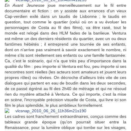
En Avant Jeunesse
joue merveilleusement sur le fil entre
documentaire et fiction : on y assiste aux errances d'un vieux
Cap-verdien exilé dans un taudis de Lisbonne ; le taudis en
question, tout comme le quartier (celui où on a vu évoluer les
personnages de Costa au fil des films), va être rasé, tout le
monde est relogé dans des HLM fades de la banlieue. Ventura
est même un des derniers résidents du quartier, avec un ou deux
fantômes hébétés ; il entreprend une tournée de ses enfants,
dont on n'arrive pas vraiment à savoir exactement le nombre, ni
même s'ils sont réellement ses enfants ou une famille fantasmée.
Ca, c'est le scénario, qui n'a que très peu d'importance dans la
qualité du film : peu importe si Ventura est fou, peu importe si ses
rencontres sont réelles (les acteurs sont amateurs et jouent leurs
propres rôles) ou rêvées. On décroche d'ailleurs très vite de ces
dialogues qui partent en eau de boudin dans les deux secondes,
de ce passé égréné au fil des 2h40 de métrage et qui ne résoud
rien du mystère attaché à Ventura. Ce qui importe, c'est la mise
en scène, l'incroyable précision visuelle de Costa, qui livre ici son
film le plus splendide, le plus ambitieux formellement.
Les cadres sont franchement extraordinaires, conçus comme des
tableaux grande époque (qu'on pourrait situer entre la
Renaissance, pour la lumière oblique qui tombe sur les visages,