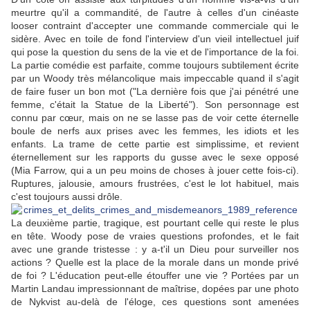
meurtre qu'il a commandité, de l'autre à celles d'un cinéaste
looser contraint d'accepter une commande commerciale qui le
sidère. Avec en toile de fond l'interview d'un vieil intellectuel juif
qui pose la question du sens de la vie et de l'importance de la foi.
La partie comédie est parfaite, comme toujours subtilement écrite
par un Woody très mélancolique mais impeccable quand il s'agit
de faire fuser un bon mot ("La dernière fois que j'ai pénétré une
femme, c'était la Statue de la Liberté"). Son personnage est
connu par cœur, mais on ne se lasse pas de voir cette éternelle
boule de nerfs aux prises avec les femmes, les idiots et les
enfants. La trame de cette partie est simplissime, et revient
éternellement sur les rapports du gusse avec le sexe opposé
(Mia Farrow, qui a un peu moins de choses à jouer cette fois-ci).
Ruptures, jalousie, amours frustrées, c'est le lot habituel, mais
c'est toujours aussi drôle.
La deuxième partie, tragique, est pourtant celle qui reste le plus
en tête. Woody pose de vraies questions profondes, et le fait
avec une grande tristesse : y a-t'il un Dieu pour surveiller nos
actions ? Quelle est la place de la morale dans un monde privé
de foi ? L'éducation peut-elle étouffer une vie ? Portées par un
Martin Landau impressionnant de maîtrise, dopées par une photo
de Nykvist au-delà de l'éloge, ces questions sont amenées