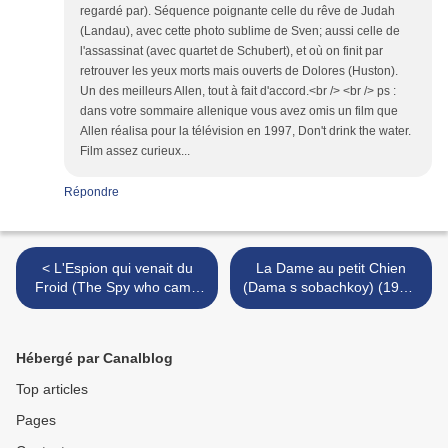
regardé par). Séquence poignante celle du rêve de Judah
(Landau), avec cette photo sublime de Sven; aussi celle de
l'assassinat (avec quartet de Schubert), et où on finit par
retrouver les yeux morts mais ouverts de Dolores (Huston).
Un des meilleurs Allen, tout à fait d'accord.<br /> <br /> ps :
dans votre sommaire allenique vous avez omis un film que
Allen réalisa pour la télévision en 1997, Don't drink the water.
Film assez curieux...
Répondre
< L'Espion qui venait du
La Dame au petit Chien
Froid (The Spy who came
(Dama s sobachkoy) (1960)
in from the Cold) (1965) de
de Iosif Kheifits >
Martin Ritt
Hébergé par Canalblog
Top articles
Pages