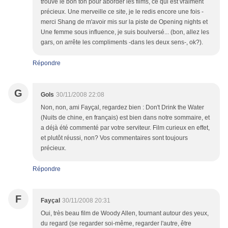
trouvé le bon ton pour aborder les films, ce qui est vraiment
précieux. Une merveille ce site, je le redis encore une fois -
merci Shang de m'avoir mis sur la piste de Opening nights et
Une femme sous influence, je suis boulversé... (bon, allez les
gars, on arrête les compliments -dans les deux sens-, ok?).
Répondre
G
Gols
30/11/2008 22:08
Non, non, ami Fayçal, regardez bien : Don't Drink the Water
(Nuits de chine, en français) est bien dans notre sommaire, et
a déjà été commenté par votre serviteur. Film curieux en effet,
et plutôt réussi, non? Vos commentaires sont toujours
précieux.
Répondre
F
Fayçal
30/11/2008 20:31
Oui, très beau film de Woody Allen, tournant autour des yeux,
du regard (se regarder soi-même, regarder l'autre, être