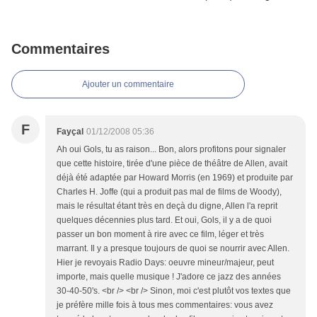
Commentaires
Ajouter un commentaire
F
Fayçal
01/12/2008 05:36
Ah oui Gols, tu as raison... Bon, alors profitons pour signaler
que cette histoire, tirée d'une pièce de théâtre de Allen, avait
déjà été adaptée par Howard Morris (en 1969) et produite par
Charles H. Joffe (qui a produit pas mal de films de Woody),
mais le résultat étant très en deçà du digne, Allen l'a reprit
quelques décennies plus tard. Et oui, Gols, il y a de quoi
passer un bon moment à rire avec ce film, léger et très
marrant. Il y a presque toujours de quoi se nourrir avec Allen.
Hier je revoyais Radio Days: oeuvre mineur/majeur, peut
importe, mais quelle musique ! J'adore ce jazz des années
30-40-50's. <br /> <br /> Sinon, moi c'est plutôt vos textes que
je préfère mille fois à tous mes commentaires: vous avez