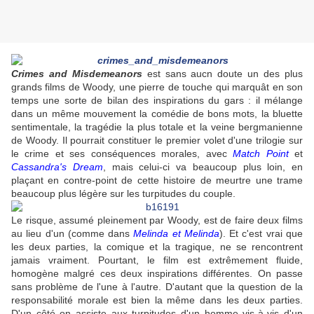
Crimes and Misdemeanors
est sans aucn doute un des plus
grands films de Woody, une pierre de touche qui marquât en son
temps une sorte de bilan des inspirations du gars : il mélange
dans un même mouvement la comédie de bons mots, la bluette
sentimentale, la tragédie la plus totale et la veine bergmanienne
de Woody. Il pourrait constituer le premier volet d'une trilogie sur
le crime et ses conséquences morales, avec
Match Point
et
Cassandra's Dream
, mais celui-ci va beaucoup plus loin, en
plaçant en contre-point de cette histoire de meurtre une trame
beaucoup plus légère sur les turpitudes du couple.
Le risque, assumé pleinement par Woody, est de faire deux films
au lieu d'un (comme dans
Melinda et Melinda
). Et c'est vrai que
les deux parties, la comique et la tragique, ne se rencontrent
jamais vraiment. Pourtant, le film est extrêmement fluide,
homogène malgré ces deux inspirations différentes. On passe
sans problème de l'une à l'autre. D'autant que la question de la
responsabilité morale est bien la même dans les deux parties.
D'un côté on assiste aux turpitudes d'un homme vis-à-vis d'un