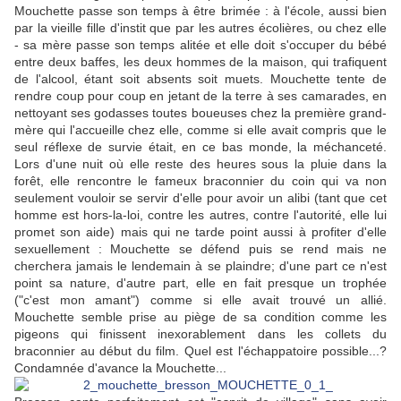
Mouchette passe son temps à être brimée : à l'école, aussi bien
par la vieille fille d'instit que par les autres écolières, ou chez elle
- sa mère passe son temps alitée et elle doit s'occuper du bébé
entre deux baffes, les deux hommes de la maison, qui trafiquent
de l'alcool, étant soit absents soit muets. Mouchette tente de
rendre coup pour coup en jetant de la terre à ses camarades, en
nettoyant ses godasses toutes boueuses chez la première grand-
mère qui l'accueille chez elle, comme si elle avait compris que le
seul réflexe de survie était, en ce bas monde, la méchanceté.
Lors d'une nuit où elle reste des heures sous la pluie dans la
forêt, elle rencontre le fameux braconnier du coin qui va non
seulement vouloir se servir d'elle pour avoir un alibi (tant que cet
homme est hors-la-loi, contre les autres, contre l'autorité, elle lui
promet son aide) mais qui ne tarde point aussi à profiter d'elle
sexuellement : Mouchette se défend puis se rend mais ne
cherchera jamais le lendemain à se plaindre; d'une part ce n'est
point sa nature, d'autre part, elle en fait presque un trophée
("c'est mon amant") comme si elle avait trouvé un allié.
Mouchette semble prise au piège de sa condition comme les
pigeons qui finissent inexorablement dans les collets du
braconnier au début du film. Quel est l'échappatoire possible...?
Condamnée d'avance la Mouchette...