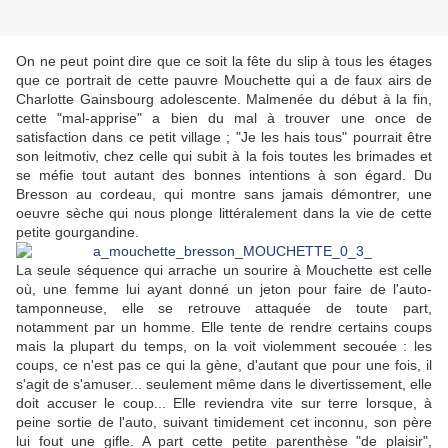
On ne peut point dire que ce soit la fête du slip à tous les étages
que ce portrait de cette pauvre Mouchette qui a de faux airs de
Charlotte Gainsbourg adolescente. Malmenée du début à la fin,
cette "mal-apprise" a bien du mal à trouver une once de
satisfaction dans ce petit village ; "Je les hais tous" pourrait être
son leitmotiv, chez celle qui subit à la fois toutes les brimades et
se méfie tout autant des bonnes intentions à son égard. Du
Bresson au cordeau, qui montre sans jamais démontrer, une
oeuvre sèche qui nous plonge littéralement dans la vie de cette
petite gourgandine.
La seule séquence qui arrache un sourire à Mouchette est celle
où, une femme lui ayant donné un jeton pour faire de l'auto-
tamponneuse, elle se retrouve attaquée de toute part,
notamment par un homme. Elle tente de rendre certains coups
mais la plupart du temps, on la voit violemment secouée : les
coups, ce n'est pas ce qui la gène, d'autant que pour une fois, il
s'agit de s'amuser... seulement même dans le divertissement, elle
doit accuser le coup... Elle reviendra vite sur terre lorsque, à
peine sortie de l'auto, suivant timidement cet inconnu, son père
lui fout une gifle. A part cette petite parenthèse "de plaisir",