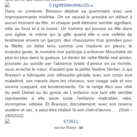
Dans ce contexte, Bresson déploie sa grammaire avec une
impressionnante maîtrise. On ne saurait le prendre en défaut à
aucun moment du film, et chaque petit élément semble signifiant,
utile au fond et à la trame. Un homme qui pousse sa fille dans
une église, le même qui la gifle quand elle a une velléité de
tendresse envers un garçon, des chaussures trop grandes pour
la fillette, un bébé tenu comme une madone en pleurs, le
moindre geste, le moindre mot participe à enfoncer Mouchette de
plus en plus dans la gadoue. Le destin de cette fillette mal aimée,
poussée au suicide par l'absence totale d'amour en ce monde,
vous arrache le cœur, d'autant que la petite Nadine Nortier, à qui
Bresson a fabriquée une silhouette géniale avec son corps tout
maladroit, ses nœuds dans les cheveux, son visage sale et son
sourire craquant, est bouleversante. On la range illico aux côté
du petit Doinel ou du gosse de
L'enfance nue
tant elle semble
représenter à elle seule toute l'enfance maltraitée, niée,
incomprise, utilisée. Et Bresson, discrètement, avec son cinéma
austère et sec, a peut-être réalisé là son chef-d’œuvre...
(Gols -
18/02/22)
tout sur Robert :
ici