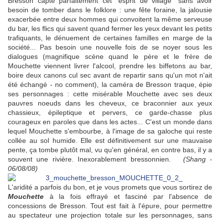
Bresson capte parfaitement cet "esprit de village" sans avoir
besoin de tomber dans le folklore : une fête foraine, la jalousie
exacerbée entre deux hommes qui convoitent la même serveuse
du bar, les flics qui savent quand fermer les yeux devant les petits
trafiquants, le dénuement de certaines familles en marge de la
société... Pas besoin une nouvelle fois de se noyer sous les
dialogues (magnifique scène quand le père et le frère de
Mouchette viennent livrer l'alcool, prendre les biffetons au bar,
boire deux canons cul sec avant de repartir sans qu'un mot n'ait
été échangé - no comment), la caméra de Bresson traque, épie
ses personnages : cette misérable Mouchette avec ses deux
pauvres noeuds dans les cheveux, ce braconnier aux yeux
chassieux, épileptique et pervers, ce garde-chasse plus
courageux en paroles que dans les actes... C'est un monde dans
lequel Mouchette s'embourbe, à l'image de sa galoche qui reste
collée au sol humide. Elle est définitivement sur une mauvaise
pente, ça tombe plutôt mal, vu qu'en général, en contre bas, il y a
souvent une rivière. Inexorablement bressonnien.
(Shang -
06/08/08)
L'aridité a parfois du bon, et je vous promets que vous sortirez de
Mouchette
à la fois effrayé et fasciné par l'absence de
concessions de Bresson. Tout est fait à l'épure, pour permettre
au spectateur une projection totale sur les personnages, sans