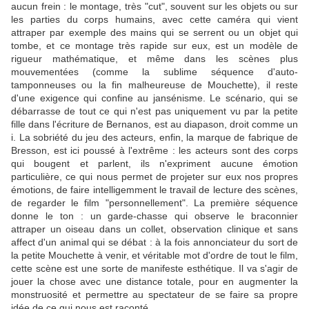
aucun frein : le montage, très "cut", souvent sur les objets ou sur
les parties du corps humains, avec cette caméra qui vient
attraper par exemple des mains qui se serrent ou un objet qui
tombe, et ce montage très rapide sur eux, est un modèle de
rigueur mathématique, et même dans les scènes plus
mouvementées (comme la sublime séquence d'auto-
tamponneuses ou la fin malheureuse de Mouchette), il reste
d'une exigence qui confine au jansénisme. Le scénario, qui se
débarrasse de tout ce qui n'est pas uniquement vu par la petite
fille dans l'écriture de Bernanos, est au diapason, droit comme un
i. La sobriété du jeu des acteurs, enfin, la marque de fabrique de
Bresson, est ici poussé à l'extrême : les acteurs sont des corps
qui bougent et parlent, ils n'expriment aucune émotion
particulière, ce qui nous permet de projeter sur eux nos propres
émotions, de faire intelligemment le travail de lecture des scènes,
de regarder le film "personnellement". La première séquence
donne le ton : un garde-chasse qui observe le braconnier
attraper un oiseau dans un collet, observation clinique et sans
affect d'un animal qui se débat : à la fois annonciateur du sort de
la petite Mouchette à venir, et véritable mot d'ordre de tout le film,
cette scène est une sorte de manifeste esthétique. Il va s'agir de
jouer la chose avec une distance totale, pour en augmenter la
monstruosité et permettre au spectateur de se faire sa propre
idée de ce qui nous est raconté.