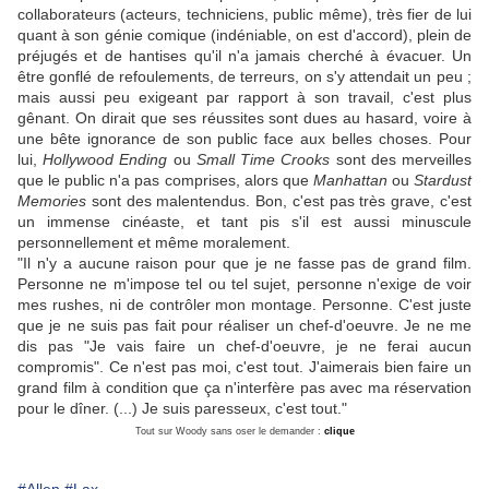
collaborateurs (acteurs, techniciens, public même), très fier de lui
quant à son génie comique (indéniable, on est d'accord), plein de
préjugés et de hantises qu'il n'a jamais cherché à évacuer. Un
être gonflé de refoulements, de terreurs, on s'y attendait un peu ;
mais aussi peu exigeant par rapport à son travail, c'est plus
gênant. On dirait que ses réussites sont dues au hasard, voire à
une bête ignorance de son public face aux belles choses. Pour
lui,
Hollywood Ending
ou
Small Time Crooks
sont des merveilles
que le public n'a pas comprises, alors que
Manhattan
ou
Stardust
Memories
sont des malentendus. Bon, c'est pas très grave, c'est
un immense cinéaste, et tant pis s'il est aussi minuscule
personnellement et même moralement.
"Il n'y a aucune raison pour que je ne fasse pas de grand film.
Personne ne m'impose tel ou tel sujet, personne n'exige de voir
mes rushes, ni de contrôler mon montage. Personne. C'est juste
que je ne suis pas fait pour réaliser un chef-d'oeuvre. Je ne me
dis pas "Je vais faire un chef-d'oeuvre, je ne ferai aucun
compromis". Ce n'est pas moi, c'est tout. J'aimerais bien faire un
grand film à condition que ça n'interfère pas avec ma réservation
pour le dîner. (...) Je suis paresseux, c'est tout."
Tout sur Woody sans oser le demander :
clique