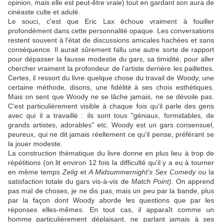
opinion, mais elle est peut-être vraie) tout en gardant son aura de
cinéaste culte et adulé.
Le souci, c'est que Eric Lax échoue vraiment à fouiller
profondément dans cette personnalité opaque. Les conversations
restent souvent à l'état de discussions amicales hachées et sans
conséquence. Il aurait sûrement fallu une autre sorte de rapport
pour dépasser la fausse modestie du gars, sa timidité, pour aller
chercher vraiment la profondeur de l'artiste derrière les paillettes.
Certes, il ressort du livre quelque chose du travail de Woody, une
certaine méthode, disons, une fidélité à ses choix esthétiques.
Mais on sent que Woody ne se lâche jamais, ne se dévoile pas.
C'est particulièrement visible à chaque fois qu'il parle des gens
avec qui il a travaillé : ils sont tous "géniaux, formidables, de
grands artistes, adorables" etc. Woody est un gars consensuel,
peureux, qui ne dit jamais réellement ce qu'il pense, préférant se
la jouer modeste.
La construction thématique du livre donne en plus lieu à trop de
répétitions (on lit environ 12 fois la difficulté qu'il y a eu à tourner
en même temps
Zelig
et
A Midsummernight's Sex Comedy
ou la
satisfaction totale du gars vis-à-vis de
Match Point).
On apprend
pas mal de choses, je ne dis pas, mais un peu par la bande, plus
par la façon dont Woody aborde les questions que par les
réponses elles-mêmes. En tout cas, il apparaît comme un
homme particulièrement déplaisant, ne parlant jamais à ses