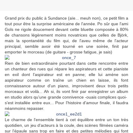
Grand prix du public à Sundance (aïe... meuh non), ce petit film a
tout pour être la surprise américaine de l'année. Po sûr que l'ami
Gols ne rigole doucement devant cette bluette composée à 80%
de chansons légèrement moins novatrices que celles de Björk,
mais la spontanéité du film qui, de l'aveu même de l'acteur
principal, semble avoir été tourné en une soirée, finit par
emporter le morceau (de guitare - grosse fatigue, je sais)
Rien de bien extraordinaire pourtant dans cette rencontre entre
un chanteur des rues qui répare les aspirateurs et cette pianiste
en exil dont l'aspirateur est en panne; elle lui amène son
aspirateur comme on traîne un chien en laisse, ils font
connaissance autour d'un piano, improvisent deux trois petits
morceaux et voilà... Ah si, ils vont finir par enregistrer un album
en studio alors qu'une grande connivence -ouais complices quoi-
s'est installée entre eux... Pour l'histoire d'amour finale, il faudra
néanmoins repasser.
Le charme de l'ensemble tient à cet équilibre entre un ton très
quotidien, un jeu d'acteurs à la coule, des scènes filmées caméra
sur l'épaule sans trop en faire et des petites mélodies qui font