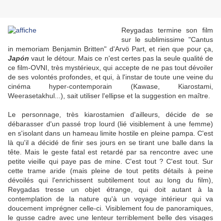
Reygada
s termine son film
sur le sublimissime "Cantus
in memoriam Benjamin Britten" d'Arvö Part, et rien que pour ça,
Japón
vaut le détour. Mais ce n'est certes pas la seule qualité de
ce film-OVNI, très mystérieux, qui accepte de ne pas tout dévoiler
de ses volontés profondes, et qui, à l'instar de toute une veine du
cinéma hyper-contemporain (Kawase, Kiarostami,
Weerasetakhul...), sait utiliser l'ellipse et la suggestion en maître.
Le personnage, très kiarostamien d'ailleurs, décide de se
débarasser d'un passé trop lourd (lié visiblement à une femme)
en s'isolant dans un hameau limite hostile en pleine pampa. C'est
là qu'il a décidé de finir ses jours en se tirant une balle dans la
tête. Mais le geste fatal est retardé par sa rencontre avec une
petite vieille qui paye pas de mine. C'est tout ? C'est tout. Sur
cette trame aride (mais pleine de tout petits détails à peine
dévoilés qui l'enrichissent subtilement tout au long du film),
Reygadas tresse un objet étrange, qui doit autant à la
contemplation de la nature qu'à un voyage intérieur qui va
doucement imprégner celle-ci. Visiblement fou de panoramiques,
le gusse cadre avec une lenteur terriblement belle des visages