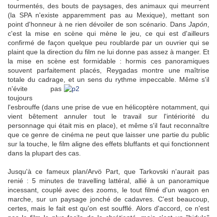
tourmentés, des bouts de paysages, des animaux qui meurrent
(la SPA n'existe apparemment pas au Mexique), mettant son
point d'honneur à ne rien dévoiler de son scénario. Dans
Japón
,
c'est la mise en scène qui mène le jeu, ce qui est d'ailleurs
confirmé de façon quelque peu roublarde par un ouvrier qui se
plaint que la direction du film ne lui donne pas assez à manger. Et
la mise en scène est formidable : hormis ces panoramiques
souvent parfaitement placés, Reygadas montre une maîtrise
totale du cadrage, et un sens du rythme impeccable. Même s'il
n'évite pas
toujours
l'esbrouffe (dans une prise de vue en hélicoptère notamment, qui
vient bêtement annuler tout le travail sur l'intériorité du
personnage qui était mis en place), et même s'il faut reconnaître
que ce genre de cinéma ne peut que laisser une partie du public
sur la touche, le film aligne des effets bluffants et qui fonctionnent
dans la plupart des cas.
Jusqu'à ce fameux plan/Arvö Part, que Tarkovski n'aurait pas
renié : 5 minutes de travelling lattéral, allié à un panoramique
incessant, couplé avec des zooms, le tout filmé d'un wagon en
marche, sur un paysage jonché de cadavres. C'est beaucoup,
certes, mais le fait est qu'on est soufflé. Alors d'accord, ce n'est