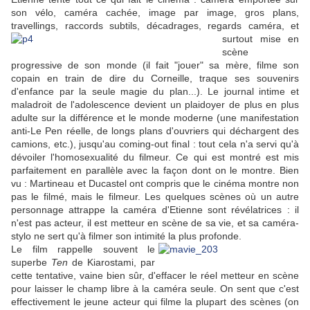
son vélo, caméra cachée, image par image, gros plans,
travellings, raccords subtils, décadrages, regards caméra, et
surtout
mise en
scène
progressive de son monde (il fait "jouer" sa mère, filme son
copain en train de dire du Corneille, traque ses souvenirs
d'enfance par la seule magie du plan...). Le journal intime et
maladroit de l'adolescence devient un plaidoyer de plus en plus
adulte sur la différence et le monde moderne (une manifestation
anti-Le Pen réelle, de longs plans d'ouvriers qui déchargent des
camions, etc.), jusqu'au coming-out final : tout cela n'a servi qu'à
dévoiler l'homosexualité du filmeur. Ce qui est montré est mis
parfaitement en parallèle avec la façon dont on le montre. Bien
vu : Martineau et Ducastel ont compris que le cinéma montre non
pas le filmé, mais le filmeur. Les quelques scènes où un autre
personnage attrappe la caméra d'Etienne sont révélatrices : il
n'est pas acteur, il est metteur en scène de sa vie, et sa caméra-
stylo ne sert qu'à filmer son intimité la plus profonde.
Le film rappelle souvent le
superbe
Ten
de Kiarostami, par
cette tentative, vaine bien sûr, d'effacer le réel metteur en scène
pour laisser le champ libre à la caméra seule. On sent que c'est
effectivement le jeune acteur qui filme la plupart des scènes (on