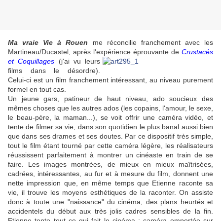
Ma vraie Vie à Rouen
me réconcilie franchement avec les
Martineau/Ducastel, après l'expérience
éprouvante de
Crustacés
et Coquillages
(j'ai vu leurs
films dans le désordre).
Celui-ci est un film franchement intéressant, au niveau purement
formel en tout cas.
Un jeune gars, patineur de haut niveau, ado soucieux des
mêmes choses que les autres ados (les copains, l'amour, le sexe,
le beau-père, la maman...), se voit offrir une caméra vidéo, et
tente de filmer sa vie, dans son quotidien le plus banal aussi bien
que dans ses drames et ses doutes. Par ce dispositif très simple,
tout le film étant tourné par cette caméra légère, les réalisateurs
réussissent parfaitement à montrer un cinéaste en train de se
faire. Les images montrées, de mieux en mieux maîtrisées,
cadrées, intéressantes, au fur et à mesure du film, donnent une
nette impression que, en même temps que Etienne raconte sa
vie, il trouve les moyens esthétiques de la raconter. On assiste
donc à toute une "naissance" du cinéma, des plans heurtés et
accidentels du début aux très jolis cadres sensibles de la fin.
Etienne tente tout ce qui fait le cinéma : caméra emportée sur