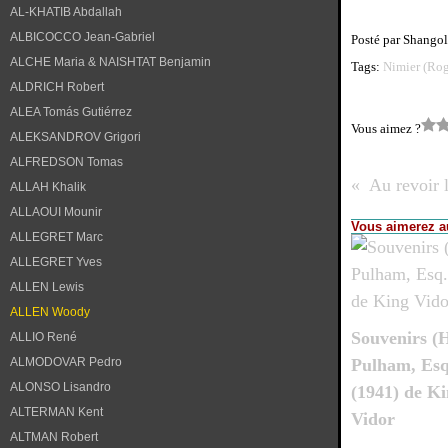
AL-KHATIB Abdallah
ALBICOCCO Jean-Gabriel
Posté par Shangol
ALCHE Maria & NAISHTAT Benjamin
Tags:
Nimier (Rog
ALDRICH Robert
ALEA Tomás Gutiérrez
Vous aimez ?
ALEKSANDROV Grigori
ALFREDSON Tomas
ALLAH Khalik
ALLAOUI Mounir
Vous aimerez au
ALLEGRET Marc
ALLEGRET Yves
ALLEN Lewis
ALLEN Woody
Souvenirs (
ALLIO René
ALMODOVAR Pedro
Pulham, Esq
ALONSO Lisandro
(1941) de K
ALTERMAN Kent
Vidor
ALTMAN Robert