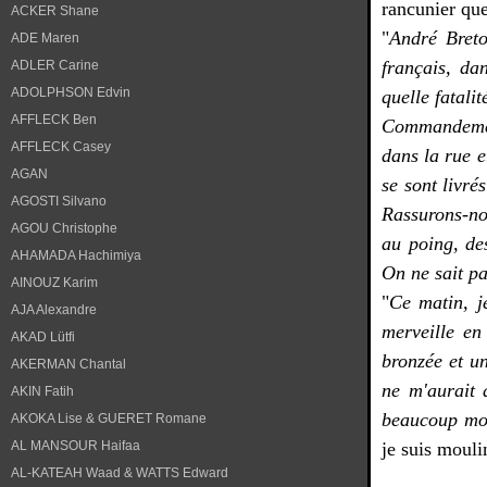
rancunier qu
ACKER Shane
"
André Breto
ADE Maren
français, dan
ADLER Carine
ADOLPHSON Edvin
quelle fatali
AFFLECK Ben
Commandement
AFFLECK Casey
dans la rue e
AGAN
se sont livré
AGOSTI Silvano
Rassurons-nou
AGOU Christophe
au poing, des
AHAMADA Hachimiya
On ne sait pa
AINOUZ Karim
"
Ce matin, j
AJA Alexandre
merveille en
AKAD Lütfi
bronzée et un
AKERMAN Chantal
ne m'aurait 
AKIN Fatih
beaucoup moin
AKOKA Lise & GUERET Romane
AL MANSOUR Haifaa
je suis mouli
AL-KATEAH Waad & WATTS Edward