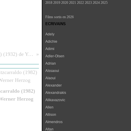
2018
2019
2020
2021
2022
2023
2024
2025
Films sortis en 2026
ECRIVAINS
Adely
Adichie
Adimi
La Rose sauvage (Ye meigui) (1932) de Yu Sun
Adler-Olsen
Adrian
Aïssaoui
Alaoui
Alexander
zcarraldo (1982)
Alexandrakis
Werner Herzog
Alikavazovic
Allen
Allison
Almendros
Altan