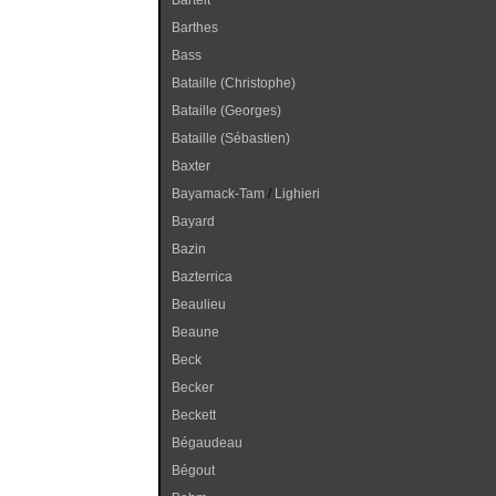
Bartelt
Barthes
Bass
Bataille (Christophe)
Bataille (Georges)
Bataille (Sébastien)
Baxter
Bayamack-Tam
/
Lighieri
Bayard
Bazin
Bazterrica
Beaulieu
Beaune
Beck
Becker
Beckett
Bégaudeau
Bégout