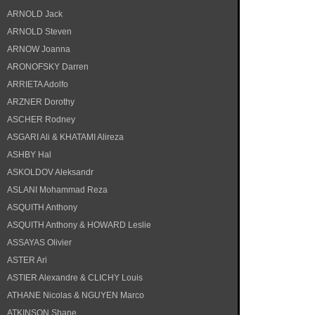
ARNOLD Jack
ARNOLD Steven
ARNOW Joanna
ARONOFSKY Darren
ARRIETA Adolfo
ARZNER Dorothy
ASCHER Rodney
ASGARI Ali & KHATAMI Alireza
ASHBY Hal
ASKOLDOV Aleksandr
ASLANI Mohammad Reza
ASQUITH Anthony
ASQUITH Anthony & HOWARD Leslie
ASSAYAS Olivier
ASTER Ari
ASTIER Alexandre & CLICHY Louis
ATHANE Nicolas & NGUYEN Marco
ATKINSON Shane