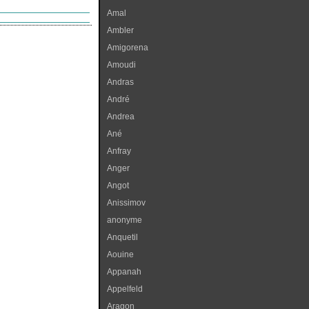
Amal
Ambler
Amigorena
Amoudi
Andras
André
Andrea
Ané
Anfray
Anger
Angot
Anissimov
anonyme
Anquetil
Aouine
Appanah
Appelfeld
Aragon