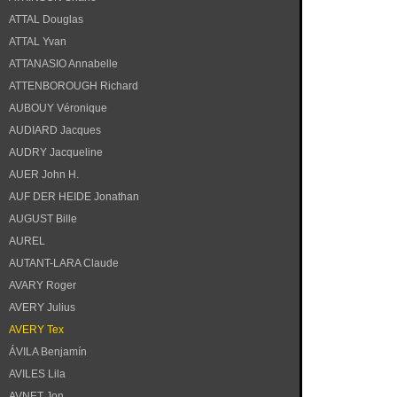
ATTAL Douglas
ATTAL Yvan
ATTANASIO Annabelle
ATTENBOROUGH Richard
AUBOUY Véronique
AUDIARD Jacques
AUDRY Jacqueline
AUER John H.
AUF DER HEIDE Jonathan
AUGUST Bille
AUREL
AUTANT-LARA Claude
AVARY Roger
AVERY Julius
AVERY Tex
ÁVILA Benjamín
AVILES Lila
AVNET Jon