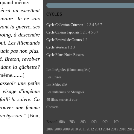
r quand même:
crit un excellent
CYCLES
inaire. Je ne sais
Cycle Collection Criterion
1
2
3
4
5
6
7
vant la guerre, ses
Cycle Cinéma Japonais
1
2
3
4
5
6
7
poing, à descendre
Cycle Festival de Cannes
1
2
 oui. Les Allemands
Cycle Western
1
2
3
quait pas non plus.
Cycle Films Noirs Ricains
M. Breton, revolver
t dans la gâchette?
Les Intégrales (filmo complète)
même.......]
Les Livres
asseoir une petite
Les Séries télé
 visage d'ingénue
Les millièmes de Shangols
ailli la suivre. Ca
40 films secrets à voir !
etrouver une femme
Contacts
vichyssois."
[Bon,
Best of :
60's
70's
80's
90's
00's
10's
2007
2008
2009
2010
2011
2012
2013
2014
2015
2016
201