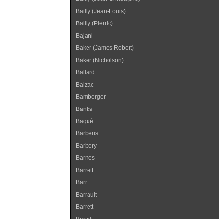
Bailly (Jean-Louis)
Bailly (Pierric)
Bajani
Baker (James Robert)
Baker (Nicholson)
Ballard
Balzac
Bamberger
Banks
Baqué
Barbéris
Barbery
Barnes
Barrett
Barr
Barrault
Barrett