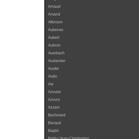
Arnaud
Arsand
Atkinson
Aubenas
Aubert
Aubron
Auerbach
Auslander
Auster
Avdic
Aw
Azoulai
Azoury
Azzam
Bachelard
Bacqué
Baglin
Bailly (Jean-Christophe)