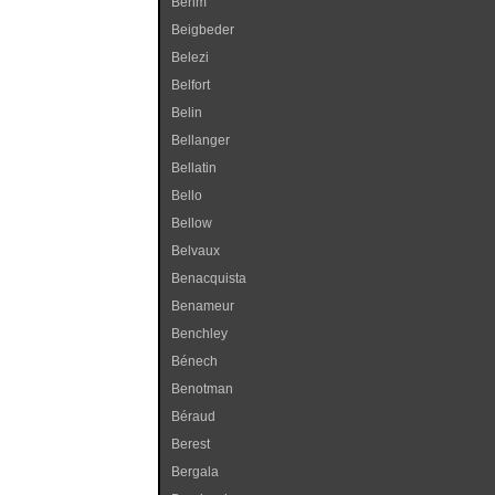
Behm
Beigbeder
Belezi
Belfort
Belin
Bellanger
Bellatin
Bello
Bellow
Belvaux
Benacquista
Benameur
Benchley
Bénech
Benotman
Béraud
Berest
Bergala