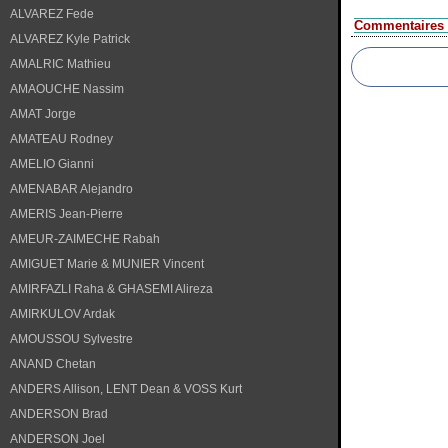
ALVAREZ Fede
Commentaires
ALVAREZ Kyle Patrick
AMALRIC Mathieu
AMAOUCHE Nassim
AMAT Jorge
AMATEAU Rodney
AMELIO Gianni
AMENABAR Alejandro
AMERIS Jean-Pierre
AMEUR-ZAIMECHE Rabah
AMIGUET Marie & MUNIER Vincent
AMIRFAZLI Raha & GHASEMI Alireza
AMIRKULOV Ardak
AMOUSSOU Sylvestre
ANAND Chetan
ANDERS Allison, LENT Dean & VOSS Kurt
ANDERSON Brad
ANDERSON Joel