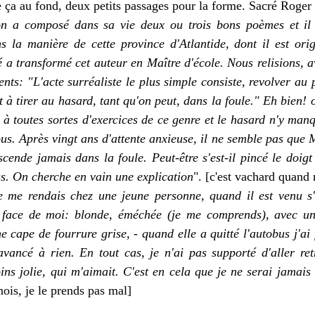
e ça au fond, deux petits passages pour la forme. Sacré Roge
n a composé dans sa vie deux ou trois bons poèmes et il é
s la manière de cette province d'Atlantide, dont il est orig
té a transformé cet auteur en Maître d'école. Nous relisions, a
s: "L'acte surréaliste le plus simple consiste, revolver au 
t à tirer au hasard, tant qu'on peut, dans la foule." Eh bien!
s à toutes sortes d'exercices de ce genre et le hasard n'y man
s. Après vingt ans d'attente anxieuse, il ne semble pas que 
cende jamais dans la foule. Peut-être s'est-il pincé le doig
s. On cherche en vain une explication
". [c'est vachard quand 
e me rendais chez une jeune personne, quand il est venu s'
 face de moi: blonde, éméchée (je me comprends), avec un
e cape de fourrure grise, - quand elle a quitté l'autobus j'ai f
avancé à rien. En tout cas, je n'ai pas supporté d'aller r
s jolie, qui m'aimait. C'est en cela que je ne serai jamais 
nois, je le prends pas mal]