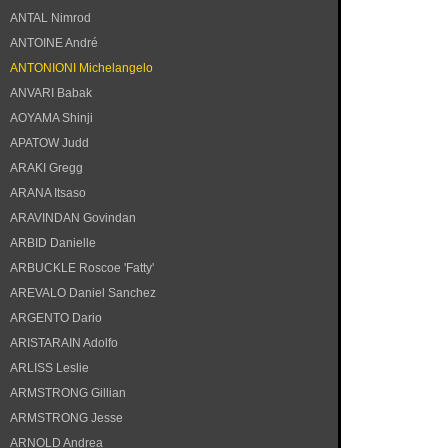
ANTAL Nimrod
ANTOINE André
ANTONIONI Michelangelo
ANVARI Babak
AOYAMA Shinji
APATOW Judd
ARAKI Gregg
ARANA Itsaso
ARAVINDAN Govindan
ARBID Danielle
ARBUCKLE Roscoe 'Fatty'
AREVALO Daniel Sanchez
ARGENTO Dario
ARISTARAIN Adolfo
ARLISS Leslie
ARMSTRONG Gillian
ARMSTRONG Jesse
ARNOLD Andrea