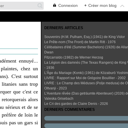
Connexion
+
Créer mon blog
DERNIERS ARTICLES
Souvenirs (H.M. Pulham, Esq.) (1941) de King Vidor
Le Prête-nom (The Front) de Martin Ritt - 1976
Célibataires d'été (Summer Bachelors) (1926) de Alla
Dwan
Fitzcarraldo (1982) de Werner Herzog
ondément ennuyé...
La Légion des damnés (The Texas Rangers) de King 
plaintes, chez un
- 1936
L'Âge du Mariage (Konki) (1961) de Kōzaburō Yoshi
ns). C'est surtout
LIVRE : Rapport sur Moi de Grégoire Bouillier - 2002
 litanies sans trop
LIVRE : Le Champ des Méduses (Polje medusa) de O
Oltvanji - 2023
rquer que c'est ce
L'Aventure rêvée (Das geträumte Abenteuer) (2026) d
 retorquerais alors
Valeska Grisebach
Le Cri des gardes de Claire Denis - 2026
au sérieux et de se
DERNIERS COMMENTAIRES
 préfère de loin le
uis pas un gars si