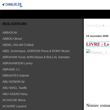
REALISATEURS
SHANGOLS
>
---
ABBASI Ali
13 novembre 2006
ABBOU Olivier
LIVRE : Le 
ABDEL SALAM Châbdi
ABEL Dominique, GORDON Fiona & ROMY Bruno
ABRAHAM Yuval, ADRA Basel & BALLAL Hamdan
ABRAHAMSON Lenny
ABRAMS J.J.
ABRANTES Gabriel
ABU NOWAR Aji
ABU WAEL Tawfik
ABU-ASSAD Hany
ACHACHE Mona
Nimier roma
ACHARD Laurent