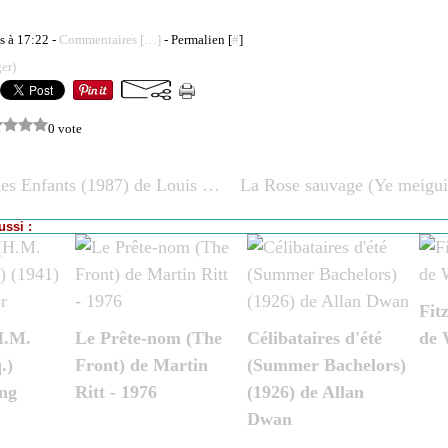
s à 17:22 -
Commentaires [
…
]
- Permalien [
#
]
er)
0 vote
Au revoir les Enfants (1987) de Louis Malle
ssi :
Fit
H.M.
Le Prête-nom (The
Célibataires d'été
de 
.)
Front) de Martin
(Summer Bachelors)
ing
Ritt - 1976
(1926) de Allan
Dwan