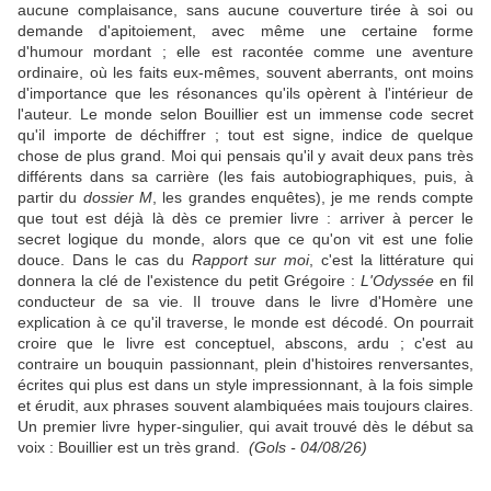
aucune complaisance, sans aucune couverture tirée à soi ou
demande d'apitoiement, avec même une certaine forme
d'humour mordant ; elle est racontée comme une aventure
ordinaire, où les faits eux-mêmes, souvent aberrants, ont moins
d'importance que les résonances qu'ils opèrent à l'intérieur de
l'auteur. Le monde selon Bouillier est un immense code secret
qu'il importe de déchiffrer ; tout est signe, indice de quelque
chose de plus grand. Moi qui pensais qu'il y avait deux pans très
différents dans sa carrière (les fais autobiographiques, puis, à
partir du
dossier M
, les grandes enquêtes), je me rends compte
que tout est déjà là dès ce premier livre : arriver à percer le
secret logique du monde, alors que ce qu'on vit est une folie
douce. Dans le cas du
Rapport sur moi
, c'est la littérature qui
donnera la clé de l'existence du petit Grégoire :
L'Odyssée
en fil
conducteur de sa vie. Il trouve dans le livre d'Homère une
explication à ce qu'il traverse, le monde est décodé. On pourrait
croire que le livre est conceptuel, abscons, ardu ; c'est au
contraire un bouquin passionnant, plein d'histoires renversantes,
écrites qui plus est dans un style impressionnant, à la fois simple
et érudit, aux phrases souvent alambiquées mais toujours claires.
Un premier livre hyper-singulier, qui avait trouvé dès le début sa
voix : Bouillier est un très grand.
(Gols - 04/08/26)