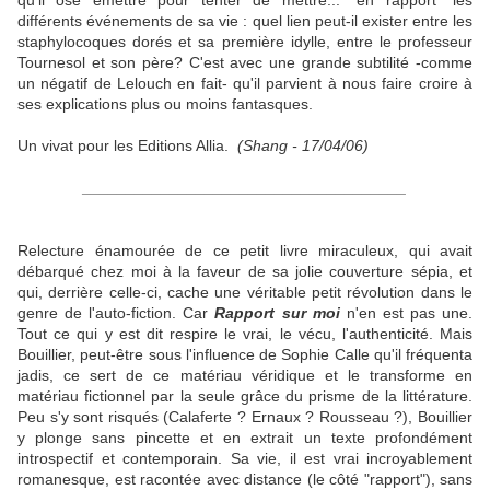
qu'il ose émettre pour tenter de mettre... "en rapport" les
différents événements de sa vie : quel lien peut-il exister entre les
staphylocoques dorés et sa première idylle, entre le professeur
Tournesol et son père? C'est avec une grande subtilité -comme
un négatif de Lelouch en fait- qu'il parvient à nous faire croire à
ses explications plus ou moins fantasques.
Un vivat pour les Editions Allia.
(Shang - 17/04/06)
_____________________________________
Relecture énamourée de ce petit livre miraculeux, qui avait
débarqué chez moi à la faveur de sa jolie couverture sépia, et
qui, derrière celle-ci, cache une véritable petit révolution dans le
genre de l'auto-fiction. Car
Rapport sur moi
n'en est pas une.
Tout ce qui y est dit respire le vrai, le vécu, l'authenticité. Mais
Bouillier, peut-être sous l'influence de Sophie Calle qu'il fréquenta
jadis, ce sert de ce matériau véridique et le transforme en
matériau fictionnel par la seule grâce du prisme de la littérature.
Peu s'y sont risqués (Calaferte ? Ernaux ? Rousseau ?), Bouillier
y plonge sans pincette et en extrait un texte profondément
introspectif et contemporain. Sa vie, il est vrai incroyablement
romanesque, est racontée avec distance (le côté "rapport"), sans